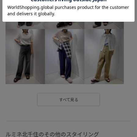
2025SPECIALPRICE
2025セレモニー
25SS10
25SS20
25SSPICUV
25sspic_jacket
25SSPIC機能素材
25ssworklook3
25SSカナパ
2BUY10%OFF_pickup
2色展開
4色展開
ceremony_pickup
oshigoto10look_mon
picniccoupon
RP25SS
RP25SSbag&shoes
RP25SSPREORDER
RP_ceremony
UVカット
VERY掲載商品
Web限定
Web限定カラー
お気に入り登録急増中
きちんと感
すべて見る
きれいめ
さらっと
さらっとした風合い
さらりとした
ふんわり
アクセント
インナーとして
ルミネ北千住のその他のスタイリング
ウエストマーク
エレガント
オケージョン
オフィス