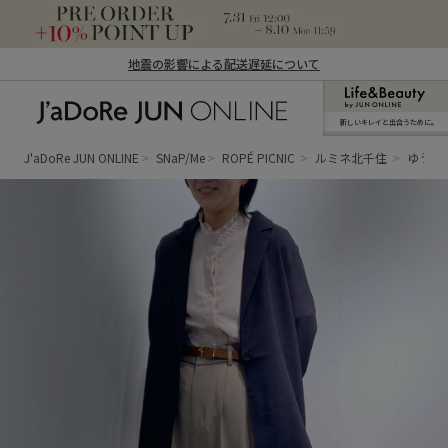
地震の影響による配送遅延について
新しいキレイと出合うために。
J'aDoRe JUN ONLINE（ジャドール ジュ
ン オンライン）
J'aDoRe JUN ONLINE
SNaP/Me
ROPÉ PICNIC
ルミネ北千住
ゆうか