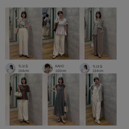
オフィスカジュアル
カジュアル
カーゴパンツ
キナリ
クラシック
クリアツイル
グリーン
グレー
コンパクト
サステナブル
シアー
シャツ
シワになりにくい
シンプル
シンプルコーデ
ジャケット
ジャケット合わせ
ジレ
ジーンズ
ちはる
KAHO
スウェット
スタイリング
スタンドネック
スッキリ
ちはる
164cm
160cm
164cm
スッキリ見え
スラックス
セットアップ
ソックス
タック
タックデザイン
チャコール
ツイル生地
テーパードパンツ
ネイビー
ノーカラージャケット
ピンク
フォーマル
フォーマルシーン
フリル
フーディー
ブラウン
ブラック
ブルー