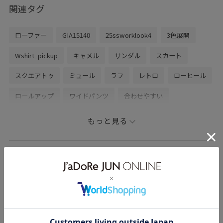
関連タグ
ローファー
GIA15140
25ssworklook4
3色展開
Wshirt_pickup
キャメル
サンダル
スカート
スクエアトゥ
ミュール
ラフ
レトロ
ローヒール
ロールアップ
ワイドパンツ
合わせやすい
着脱しやすい
ROPÉPICNIC_TIMESALE
もっと見る
RP25SSライトアウター
ROPÉ PICNIC
ナチュラル
トップス
シャツ/ブラウス
ジャケット/アウター
ゆうかのその他のスタイリング
テーラードジャケット
パンツ
シューズ
パンプス
ファッション雑貨
ベルト
GDH15110
GDS15070
GDV15100
GIA15180
GIW15020