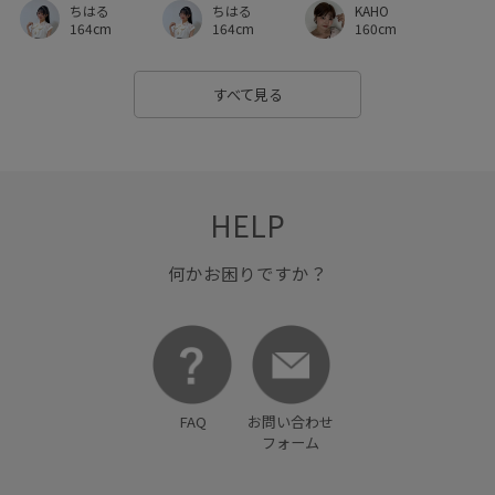
ちはる
ちはる
KAHO
ベーシック
ベージュ
ホワイト
ボーダー
164cm
164cm
160cm
ポリエステル
マニッシュ
メンズライク
モダン
すべて見る
ライトグレー
ラウンドヘム
リネン
リボンデザイン
上品
伸縮性
使いやすい
光沢感
入園式
卒園式入学式
学校行事
幅広
快適
快適な着心地
HELP
抗菌防臭
接触冷感
接触冷感_pickup
春夏
何かお困りですか？
歩きやすい
立体的
美シルエット
脚長効果
薄手
袖口ギャザー
透け感
通勤用
金ボタン
防臭加工
限定カラー
麻
FAQ
お問い合わせ
フォーム