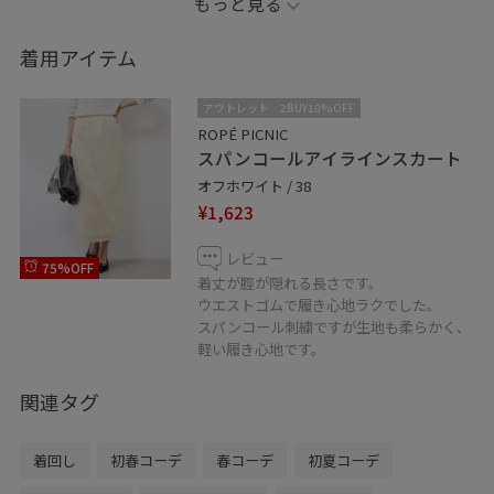
もっと見る
着用アイテム
シャツは着回し投稿もしているので
よかったら参考にみてみてください☺︎
アウトレット
2BUY10%OFF
ROPÉ PICNIC
スパンコールアイラインスカート
--------------------------------------------
オフホワイト / 38
気になった投稿や
¥1,623
後で見返したいと思っていただけた投稿には
♡マークを押してお気に入り登録していただくと
レビュー
75%OFF
後で見返しやすくなります！
着丈が脛が隠れる長さです。
ウエストゴムで履き心地ラクでした。
スパンコール刺繍ですが生地も柔らかく、
フォローもしていただけると嬉しいです☺︎
軽い履き心地です。
関連タグ
2025年より個人Instagramもはじめました！
@___sayumii.pic
着回し
初春コーデ
春コーデ
初夏コーデ
こちらもよかったらチェックしてみてください☺︎✈︎