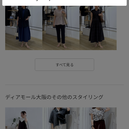
クーポン対象商品
コットン
シャツ
ジャケット
スウェット
スタイリング
スッキリ
スパンコール
スリット
ノーカラーデザイン
バックスリット
バブーシュ
バレエシューズ
パンツ
フーディー
ブラック
ペプラム
ホワイト
ボイル
ボリューム袖
ラフ
レギンス
ワンピース
すべて見る
冷んやり
切り替え
別注
歩きやすい
着やすい
穿き心地が良い
綿ボイル
薄手
袖口ギャザー
ディアモール大阪のその他のスタイリング
透け感
通気性
長め丈