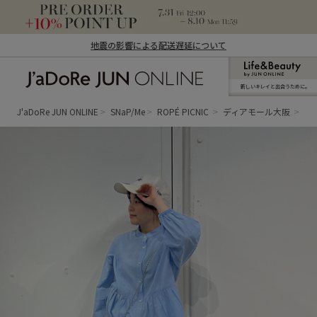
地震の影響による配送遅延について
新しいキレイと出合うために。
J'aDoRe JUN ONLINE（ジャドール ジュ
ン オンライン）
J'aDoRe JUN ONLINE
SNaP/Me
ROPÉ PICNIC
ディアモール大阪
sa