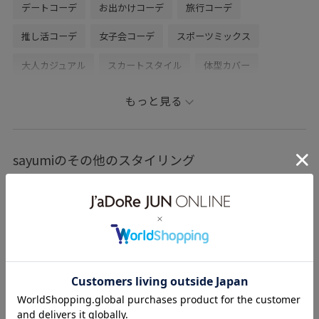
デートコーデ
お出かけコーデ
旅行コーデ
推し活コーデ
女子会コーデ
スポーツミックス
大人カジュアル
スカートスタイル
体型カバー
カジュアルコーデ
別注アイテム
ROPÉ PICNIC
もっと見る
ストレート
イエベ秋
乾燥
トップス
シャツ/ブラウス
スカート
バッグ
ショルダーバッグ
sayumiのその他のスタイリング
シューズ
スニーカー
帽子
キャップ
GDC15190
GDH15510
GIA15100
GIU15100
GIX15140
2色展開
comfyshirt
RP25SS
RP25SSPREORDER
RP25SSshirtsblouse
きれいめ
ゆったり
ウエストがゴム
オフホワイト
クロップド丈