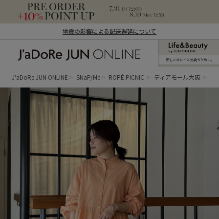
地震の影響による配送遅延について
新しいキレイと出合うために。
J'aDoRe JUN ONLINE（ジャドール ジュ
ン オンライン）
J'aDoRe JUN ONLINE
SNaP/Me
ROPÉ PICNIC
ディアモール大阪
sa