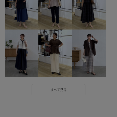
クロップド丈
グレー
コットン
サンダル
シャツ
シワになりにくい
ジーンズ
スウェット
スカート
スクエアトゥ
スタイリング
スッキリ
スニーカー
ニット
ネイビー
ノーカラーデザイン
パンプス
ピンク
フラップポケット
ブラック
ベイカーパンツ
ペプラム
ボイル
ボリューム袖
ポリエステル
ポリエステル100%
ミュール
メンズライク
ラフ
レトロ
ローヒール
ロールアップ
ワイドパンツ
ワンピース
冷んやり
切り替え
合わせやすい
すべて見る
大人な雰囲気
後ろがゴム
抜け感
歩きやすい
着脱しやすい
立体感
綿ボイル
薄手