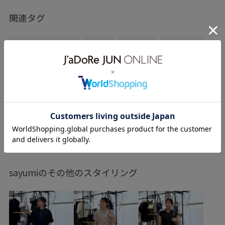
関連タグ
きれいめカジュアル
着回し
春コーデ
初夏コーデ
お仕事コーデ
デートコーデ
お出かけコーデ
推し活コーデ
女子会コーデ
大人カジュアル
パンツスタイル
体型カバー
きれいめコーデ
ROPÉ PICNIC
ストレート
イエベ秋
乾燥
もっと見る
トップス
シャツ/ブラウス
パンツ
シューズ
ローファー
GDH15510
GDS15040
GIA15140
sayumiのその他のスタイリング
3色展開
comfyshirt
RP25SS
RP25SSPREORDER
RP25SSshirtsblouse
きれいめ
ゆったり