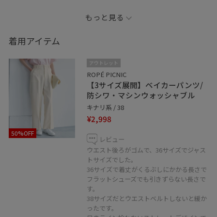
もっと見る
他のカラーも投稿していくので
よかったら見てみてください☺︎
着用アイテム
--------------------------------------------
アウトレット
気になった投稿や
ROPÉ PICNIC
【3サイズ展開】ベイカーパンツ/
後で見返したいと思っていただけた投稿には
防シワ・マシンウォッシャブル
♡マークを押してお気に入り登録していただくと
キナリ系 / 38
後で見返しやすくなります！
¥2,998
50%OFF
フォローもしていただけると嬉しいです☺︎
レビュー
ウエスト後ろがゴムで、36サイズでジャス
トサイズでした。
36サイズで着丈がくるぶしにかかる長さで
2025年より個人Instagramもはじめました！
フラットシューズでも引きずらない長さで
@___sayumii.pic
す。
38サイズだとウエストベルトしないと緩か
こちらもよかったらチェックしてみてください☺︎✈︎
ったです。