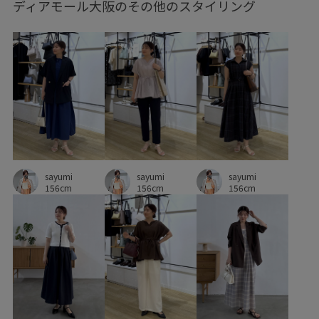
ディアモール大阪のその他のスタイリング
袖口ギャザー
透け感
通気性
sayumi
sayumi
sayumi
156cm
156cm
156cm