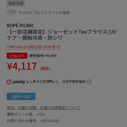
接触冷感
サステナブルファブリック使用
ROPÉ PICNIC
【一部店舗限定】ジョーゼットTeeブラウス/UV
ケア・接触冷感・防シワ
TIME SALE ( 8月12日 11:59 まで)
25%OFF
通常価格:
¥5,489
¥4,117
(税込)
なら
月々1,372円
から。分割手数料無料
送料￥500
送料、お届け日数、お届け日時指定について
獲得ポイント数
37pt
お問い合わせ番号 GDH26000