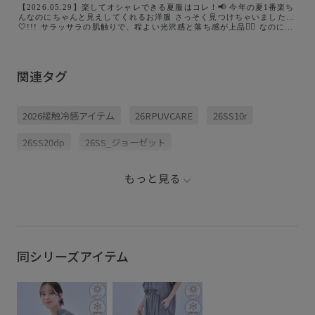
【2026.05.29】楽してオシャレできる夏服はコレ！📢 今年の夏1番楽ち
んなのにちゃんと見えしてくれるお洋服 さっそく見つけちゃいました…
🤍!!! サラッサラの肌触りで、程よい光沢感と落ち感が上品🧚‍♀️ なのにシ
ワにならない&接触冷感のひんやり生地で 使い勝手も着心地も抜群なん
です🥹 こちらのパンツは同素材の開襟シャツと web限定でTブラウスも
あるのでセットで着ても素敵✨ ぜひチェックしてみてください🌼 . . . #
ちゃんとプラスかわいい保証 #楽ちんパンツ #きれいめカジュアルコー
関連タグ
デ #大人カジュアルコーディネート #30代ママコーデ
2026接触冷感アイテム
26RPUVCARE
26SS10r
26SS20dp
26SS_ジョーゼット
26SS_夏のお仕事ブラウス
ROPÉPICNIC_TIMESALE
もっと見る
RP_体型カバー
サステナブル
夏の機能素材アイテム
接触冷感
同シリーズアイテム