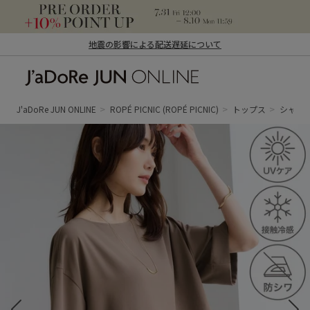
地震の影響による配送遅延について
J'aDoRe JUN ONLINE（ジャドール ジュ
ン オンライン）
J'aDoRe JUN ONLINE
ROPÉ PICNIC
(ROPÉ PICNIC)
トップス
シャツ