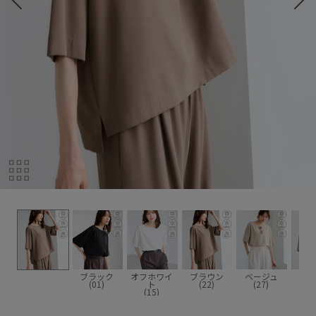
ブラック
オフホワイ
ブラウン
ベージュ
サッ
(01)
ト
(22)
(27)
(4
(15)