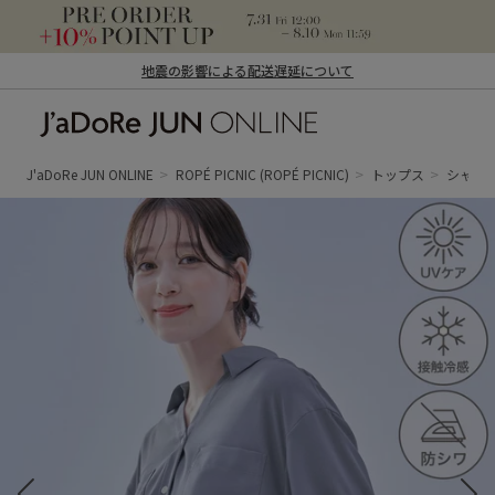
地震の影響による配送遅延について
J'aDoRe JUN ONLINE（ジャドール ジュ
ン オンライン）
J'aDoRe JUN ONLINE
ROPÉ PICNIC
(ROPÉ PICNIC)
トップス
シャツ