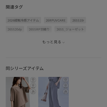
着れるセットアップをご
ア・防シ
せるアイテム使って、 真
紹介✨ 店頭で踊ったから
付き！💫✨ 忙しい朝
似しやすい3コーデ紹介し
関連タグ
ちょっとチキってます笑
迷わずき
ています！ 保存して参考
笑🤦🏻‍♀️ ⁡ 商品はタグ付けし
の日もオ
にしてみてね💾 このアカ
ているので、是非チェッ
たらこれが正
ウントは、普段の服の悩
クしてみてね✅ ⁡
ェックし
みを解消し、 メンズ目線
2026接触冷感アイテム
26RPUVCARE
26SS10r
#ropepicnic #夏コーデ #
ね 📣 jadorejunonline __
で簡単に真似できるコー
通勤コーデ #セットアッ
🏷️ ✔︎
デを発信しています！ プ
プ #オンオフ
保証 カ
ロフィールから投稿チェ
26SS20dp
26SSRP羽織り
26SS_ジョーゼット
スキッパ
ックできます✅
¥5,489 
takamitsu_ropepic #ロペ
✔︎ ジョ
ピクニック #セットアッ
26SS_夏のお仕事ブラウス
2BUY10%OFF対象商品
パンツ ¥5
プコーデ #着回しコーデ
もっと見る
［GDS16250］
#休日コーデ #デートコー
RP_体型カバー
ちゃんとプラスかわいい保証
ピクニック
デ
ラスかわ
#ropepi
サステナブル
上品
夏の機能素材アイテム
接触冷感
プ
同シリーズアイテム