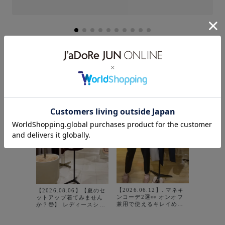
【2026.
服選びが
かも…⏰？！ さ
るだけで
【2026.06.12】. マネキ
ラウス×
【2026.08.06】【夏のセ
ンコーデ2選👀 オンオフ
作セットア
ットアップ着てみません
兼用で使えるキレイめト
落ち感の
か？😳】 レディースショ
ップスに、時間がない時
は きれ
ップにいるメンズスタッ
や、コーデに迷った時に
良さも叶え
フです☺︎ 上下別でも着回