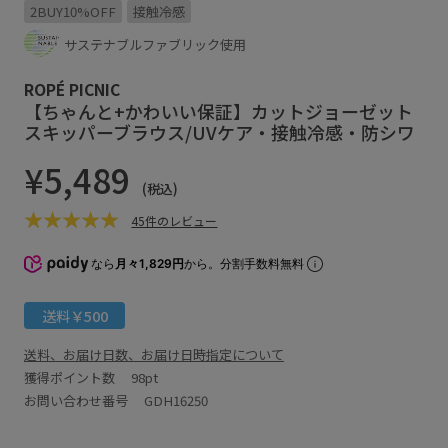
2BUY10%OFF
接触冷感
サステナブルファブリック使用
ROPÉ PICNIC
【ちゃんと+かわいい保証】カットジョーゼット
スキッパーブラウス/UVケア・接触冷感・防シワ
¥5,489
(税込)
45件のレビュー
なら
月々1,829円
から。分割手数料無料
送料￥500
送料、お届け日数、お届け日時指定について
獲得ポイント数
98pt
お問い合わせ番号 GDH16250