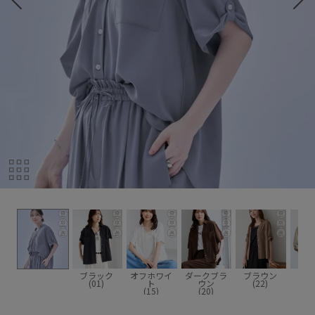
ブラック
オフホワイ
ダークブラ
ブラウン
ベー
(01)
ト
ウン
(22)
(2
(15)
(20)