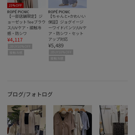
25%OFF
ROPÉ PICNIC
ROPÉ PICNIC
【一部店舗限定】ジ
【ちゃんと+かわいい
ョーゼットTeeブラウ
保証】ジョグイージ
ス/UVケア・接触冷
ーワイドパンツ/UVケ
感・防シワ
ア・防シワ・セット
¥4,117
アップ対応
¥5,489
2BUY10%OFF
2BUY10%OFF
接触冷感
接触冷感
ブログ/フォトログ