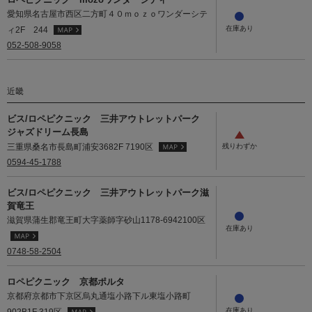
愛知県名古屋市西区二方町４０ｍｏｚｏワンダーシテ
ィ2F 244
052-508-9058
近畿
ビス/ロペピクニック 三井アウトレットパーク
ジャズドリーム長島
三重県桑名市長島町浦安3682F 7190区
0594-45-1788
ビス/ロペピクニック 三井アウトレットパーク滋
賀竜王
滋賀県蒲生郡竜王町大字薬師字砂山1178-6942100区
0748-58-2504
ロペピクニック 京都ポルタ
京都府京都市下京区烏丸通塩小路下ル東塩小路町
902B1F 319区