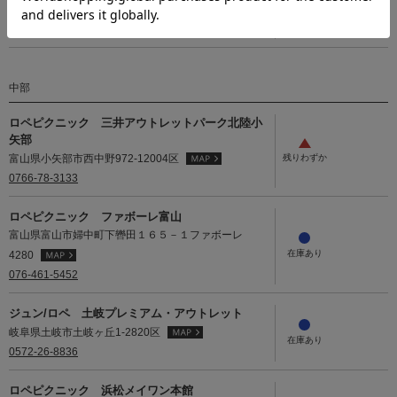
神奈川県藤沢市藤沢438-1ルミネ4F
0466-99-0300
中部
ロペピクニック 三井アウトレットパーク北陸小
矢部
富山県小矢部市西中野972-12004区
0766-78-3133
ロペピクニック ファボーレ富山
富山県富山市婦中町下轡田１６５－１ファボーレ
4280
076-461-5452
ジュン/ロペ 土岐プレミアム・アウトレット
岐阜県土岐市土岐ヶ丘1-2820区
0572-26-8836
ロペピクニック 浜松メイワン本館