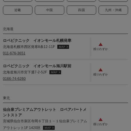
近畿
中国
四国
九州・沖縄
北海道
ロペピクニック イオンモール札幌発寒
北海道札幌市西区発寒8条12-11F
011-676-3651
ロペピクニック イオンモール旭川駅前
北海道旭川市宮下通7-2-52F
0166-74-6260
東北
仙台泉プレミアムアウトレット ロペアパートメ
ントストア
宮城県仙台市泉区寺岡６丁目１－１仙台泉プレミアム
アウトレット1F 1420区