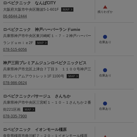
ロペピクニック なんばCITY
大阪府大阪市中央区難波5-1-601F
06-6644-2444
ロペピクニック 神戸ハーバーランドumie
兵庫県神戸市中央区東川崎町１－７－２神戸ハーバー
ランドｕｍｉｅ2F
078-515-6056
神戸三田プレミアムジュンロペピクニックビス
兵庫県神戸市北区上津台７丁目３ １１００号神戸三
田プレミアムアウトレット1F 1100号
078-986-0624
ロペピクニックパサージュ さんちか
兵庫県神戸市中央区三宮町１－１０－１さんちか２番
街221区画
078-335-7900
ロペピクニック イオンモール橿原
奈良県橿原市曲川町７－２０－１イオンモール橿原