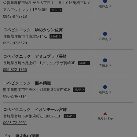
佐賀県鳥栖市弥生が丘８丁目１－５４０区鳥栖プレミ
アムアウトレット1F 540区
0942-87-3718
ロペピクニック ゆめタウン佐賀
佐賀県佐賀市兵庫北5-14-1
0952-97-6620
ロペピクニック アミュプラザ長崎
長崎県長崎市尾上町1-1アミュプラザ長崎3F
095-822-1766
ロペピクニック 熊本鶴屋
熊本県熊本市中央区手取本町6-1東館B1F
096-278-7114
ロペピクニック イオンモール宮崎
宮崎県宮崎市新別府町江口862-11F
0985-72-3081
ビス 鹿児島山形屋