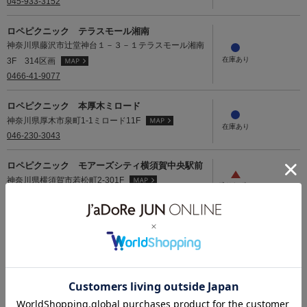
045-933-3152
ロペピクニック テラスモール湘南
神奈川県藤沢市辻堂神台１－３－１テラスモール湘南
3F 314区画
0466-41-9077
ロペピクニック 本厚木ミロード
神奈川県厚木市泉町1-1ミロード11F
046-230-3043
ロペピクニック モアーズシティ横須賀中央駅前
神奈川県横須賀市若松町2-301F
046-845-6441
ロペピクニック 青葉台東急スクエア
神奈川県横浜市青葉区青葉台２－１－１青葉台東急ス
クエア Ｓｏｕｔｈ－２2F 204
045-511-7798
ロペピクニック ルミネ藤沢