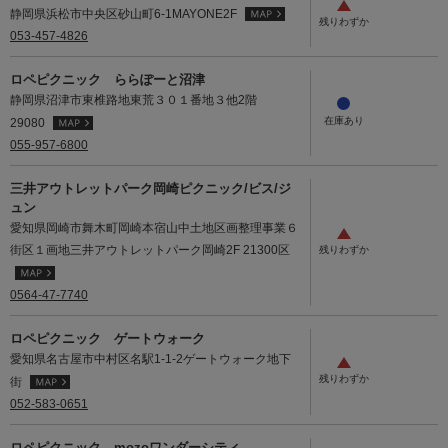
静岡県浜松市中央区砂山町6-1MAYONE2F
053-457-4826
ロペピクニック ららぽーと沼津
静岡県沼津市東椎路地東荒３０１番地３他2階
29080
055-957-6800
三井アウトレットパーク岡崎ピクニック/ビス/ジ
ュン
愛知県岡崎市舞木町岡崎本宿山中土地区画整理事業６
街区１画地三井アウトレットパーク岡崎2F 21300区
0564-47-7740
ロペピクニック ゲートウォーク
愛知県名古屋市中村区名駅1-1-2ゲートウォーク地下
街
052-583-0651
ロペピクニック mozoワンダーシティ