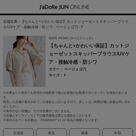
店舗在庫 - 【ちゃんと+かわいい保証】カットジョーゼットスキッパーブラウ
ス/UVケア・接触冷感・防シワ - ベージュ (27) - F
ROPÉ PICNIC (ロペピクニック)
【ちゃんと+かわいい保証】カットジ
ョーゼットスキッパーブラウス/UVケ
ア・接触冷感・防シワ
カラー： ベージュ (27)
サイズ： F
※在庫ありの表示でも売切れや時間差で他のお客様のお取置き分となっている場合がありま
す。
閉店した店舗が表示されている場合もございますので、詳しくはご利用店舗に直接お問い合わ
せください。
※表示のない店舗は、ただ今在庫がございません。
※店舗とオンラインストアの販売価格は異なる場合がございます。
※表示されている在庫は、 2026/08/07 11:14 時点の情報となります。
北海道
東北
関東
中部