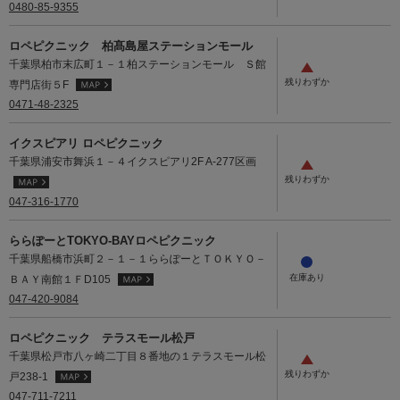
0480-85-9355
ロペピクニック 柏髙島屋ステーションモール
千葉県柏市末広町１－１柏ステーションモール Ｓ館
専門店街５F
0471-48-2325
イクスピアリ ロペピクニック
千葉県浦安市舞浜１－４イクスピアリ2F A-277区画
047-316-1770
ららぽーとTOKYO-BAYロペピクニック
千葉県船橋市浜町２－１－１ららぽーとＴＯＫＹＯ－
ＢＡＹ南館１ＦD105
047-420-9084
ロペピクニック テラスモール松戸
千葉県松戸市八ヶ崎二丁目８番地の１テラスモール松
戸238-1
047-711-7211