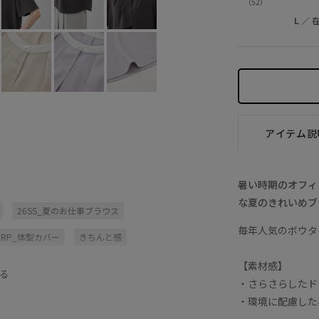
（52）
L
／
アイテム説
暑い時期のオフィ
な夏のきれいめブ
26SS_夏のお仕事ブラウス
毎年人気のボウタ
RP_体型カバー
きちんと感
ジュアル
カジュアル
サステナブル
【素材感】
る
・さらさらしたド
プレス
タイト
タイトスカート
・環境に配慮した
フレアスカート
フレアスリーブ