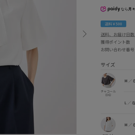
なら
月々
送料￥500
送料、お届け日数
獲得ポイント
お問い合わせ番号 
サイズ
M
／
チャコール
（06）
L
／
M
／