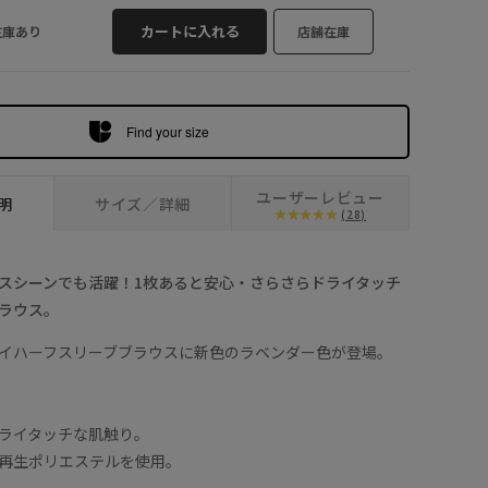
カートに入れる
在庫あり
店舗在庫
Find your size
ユーザーレビュー
明
サイズ／詳細
(28)
スシーンでも活躍！1枚あると安心・さらさらドライタッチ
ラウス。
イハーフスリーブブラウスに新色のラベンダー色が登場。
ライタッチな肌触り。
再生ポリエステルを使用。