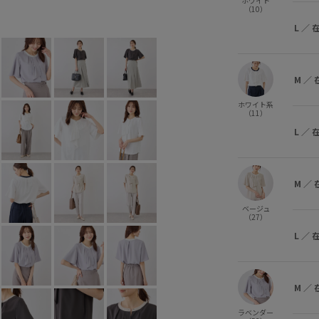
ホワイト
（10）
ベージュ (27)
M
○
L
○
L
／
M
／
ホワイト系
（11）
L
／
M
／
ベージュ
（27）
L
／
M
／
ラベンダー