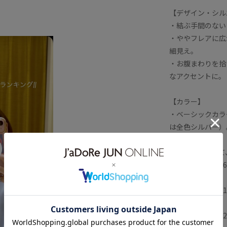
【デザイン・シル
シックカラー
ボウタイ
・結ぶ手間のない
ク
ラグジュアリー
上品
・ややフレアに広
細見え。
爽やか
着心地が良い
着映え
・お腹まわりを拾
なアクセントに。
【カラー】
・ベーシックカラ
は全色シルバー）
※カラーによって
・チャコール（0
・ホワイト（10
・ホワイト系（1
・ベージュ（27
・ラベンダー（5