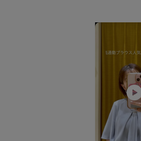
ブラウス
プルオーバー
ベーシック
ベー
ポリエステル
マーメイドスカート
ライラッ
夏の機能素材アイテム
女性らしさ
毎年人気
立体感
細見え
華やか
薄手