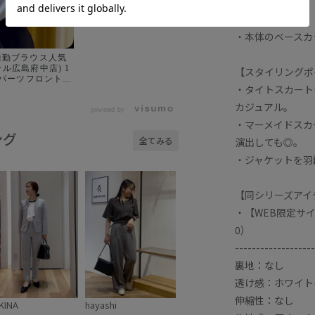
※ホワイト（10
・本体のベースカ
 \\通勤ブラウス人気
ル広島府中店) 1
【スタイリングポ
メタルパーツフロントフ
・タイトスカート
ウス ¥4,994
️
カジュアル。
ブラウスハーフスリ
powered by
te/white
・マーメイドスカ
ング
全てみる
演出しても◎。
スリーブブラウ
sax ネックレ
・ジャケットを羽
かにおしゃれに
c #
通勤ブラウス #オ
【同シリーズアイ
on
・【WEB限定サ
0）
-------------------
裏地：なし
透け感：ホワイト(
伸縮性：なし
KINA
hayashi