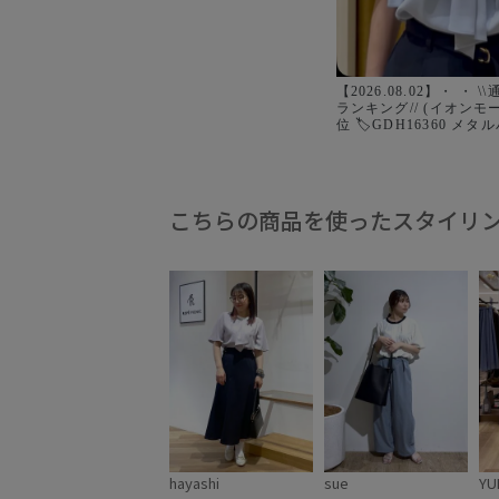
【2026.08.02】・ ・
ランキング// (イオンモー
位 🏷️GDH16360 
リルタイハーフスリーブブラ
charcoal/white/beige/sax 2位 🏷
GDH16340 ボウタイ
ーブ ¥4,499 charcoal/whi
tones/beige/lavender 3位 🏷️GDH16290 フ
こちらの商品を使ったスタイリ
ロントタックタイハーフ
ス ¥4,994 white/beige/navy/
スや小物がなくても華や
着て頂けるブラウスです♫ #ropepicni
イオンモール広島府中 #
フィスカジュアル #fashi
hayashi
sue
YU