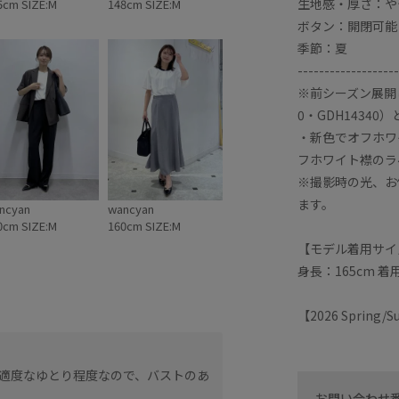
生地感・厚さ：や
5cm SIZE:M
148cm SIZE:M
ボタン：開閉可能
季節：夏
-------------------
※前シーズン展開
0・GDH14340
・新色でオフホワ
フホワイト襟のラ
※撮影時の光、お
ます。
ncyan
wancyan
0cm SIZE:M
160cm SIZE:M
【モデル着用サイ
身長：165cm 
【2026 Spring
配色が可愛いデザイン。
適度なゆとり程度なので、バストのあ
メタルボタン付きなので、
肘まで隠れる、フレアスリ
お問い合わせ