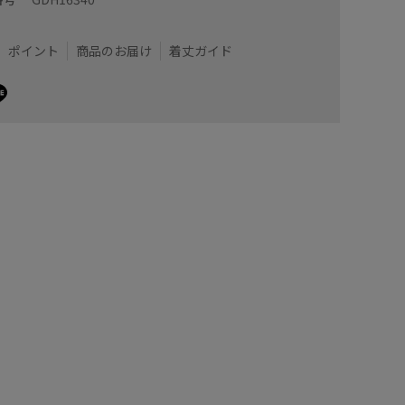
着用サイズ : M
ポイント
商品のお届け
着丈ガイド
)
カラー : ラベンダー (52)