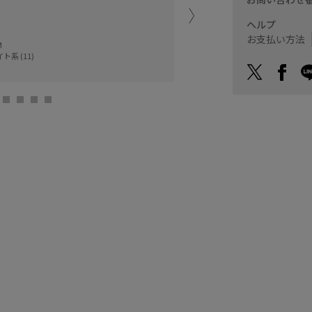
ヘルプ
アトレ吉祥寺
お支払い方法
naoko (155cm
M
ト系 (11)