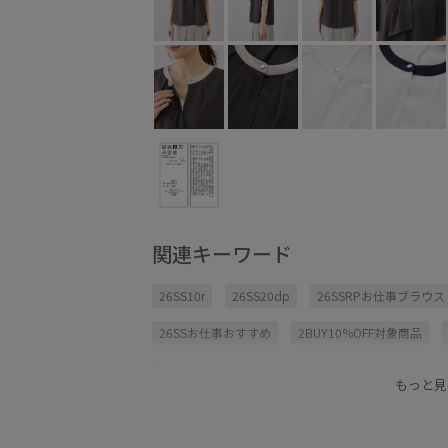
関連キーワード
26SS10r
26SS20dp
26SSRPお仕事ブラウス
26SSお仕事おすすめ
2BUY10%OFF対象商品
きれいめ
さらさら
オフィス
オフィスカ
もっと見
ジャケット
スカート
スッキリ
センター
タック
ドライ
ドライタッチ
パンツ