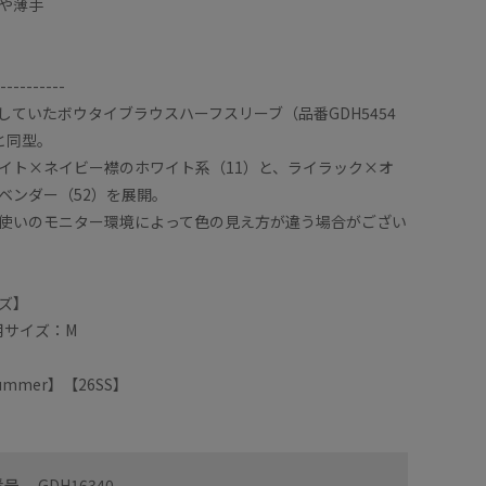
や薄手
----------
していたボウタイブラウスハーフスリーブ（品番GDH5454
）と同型。
イト×ネイビー襟のホワイト系（11）と、ライラック×オ
ベンダー（52）を展開。
使いのモニター環境によって色の見え方が違う場合がござい
ズ】
着用サイズ：M
/Summer】【26SS】
シワにな
アクセサリーいらずで華やかな印象に♪
カラーに
ーブが二の腕カバーしてくれるから嬉しい！
番号
GDH16340