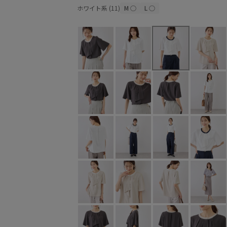
ホワイト系 (11)
M
○
L
○