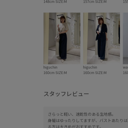
148cm SIZE:M
157cm SIZE:M
15
higuchin
higuchin
wa
160cm SIZE:M
160cm SIZE:M
16
スタッフレビュー
さらっと軽い、速乾性のある生地感。
身幅はゆったりしてますが、バストあたりは
る方は大きめがおすすめです。