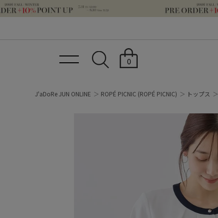
0
J'aDoRe JUN ONLINE
ROPÉ PICNIC
(ROPÉ PICNIC)
トップス