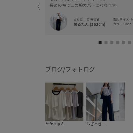
長めの袖で二の腕カバーになります。
スが良いです。
ららぽーと海老名
着用サイズ : 
おるたん (162cm)
カラー : ホワイ
ブログ/フォトログ
たかちゃん
おざっきー