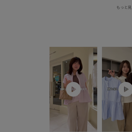
over40_saletops
ROPÉPICNIC_TIMESALE
R
もっと見
UVカット
UVケア
Web限定カラー
お気
きれいめ
さらりとした
ふんわり
オフィ
コットン
シャツ
シワになりにくい
シン
スッキリ
スラックス
タンクトップ
テー
バンドカラー
フリーサイズ
フレンチスリー
マルチストライプ
夏の機能素材アイテム
大
抜け感
着回しやすい
秋冬
肌離れが良い
限定カラー