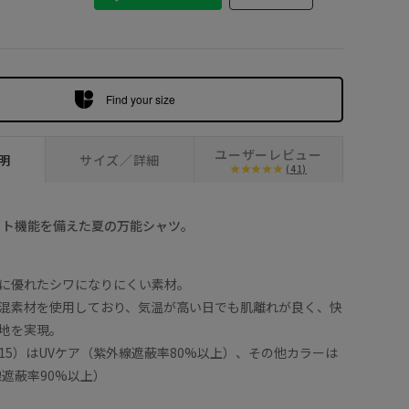
Find your size
ユーザーレビュー
明
サイズ／詳細
(41)
ット機能を備えた夏の万能シャツ。
に優れたシワになりにくい素材。
混素材を使用しており、気温が高い日でも肌離れが良く、快
地を実現。
15）はUVケア（紫外線遮蔽率80%以上）、その他カラーは
線遮蔽率90%以上）