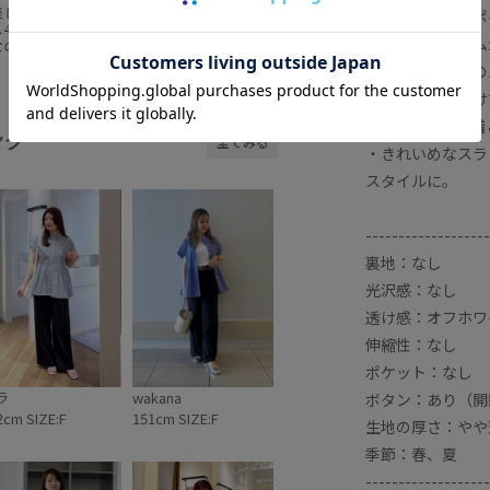
【スタイリングポ
0】楽して可愛
【2026.07.07】. 4 Looks
選🌼 暑
Summer Outfits☀️ 一部セ
・裾にボリューム
なのにちゃ
ールアイテムも含めた商品
 おすす
で推しコーデを組んでみた
合わせると全体の
ーデまと
よ🎶ムシムシと暑くなって
・前ボタンを開け
いるので、涼しく快適に過
powered by
26の期間限
ごしちゃお〜👀 ⁡
人カジュアルな着
キャンペー
#ropepicnic #夏コーデ #デ
ング
全てみる
がおすすめ
ートコーデ #旅行コーデ #
・きれいめなスラ
夏服
スタイルに。
してみてく
. #春夏コー
ラウス #
コーディネ
-------------------
ルママコー
裏地：なし
デ
光沢感：なし
透け感：オフホワ
伸縮性：なし
ポケット：なし
ラ
wakana
ボタン：あり（開
2cm SIZE:F
151cm SIZE:F
生地の厚さ：やや
季節：春、夏
-------------------