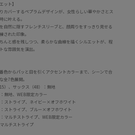
エット】
りカバーするペプラムデザインが、女性らしい華やかさとス
時に叶える。
を自然に隠すフレンチスリーブと、顔周りをすっきり見せる
練された印象。
ちんと感を残しつつ、柔らかな曲線を描くシルエットが、程
トな雰囲気を演出。
番色からパッと目を引くアクセントカラーまで、シーンで合
な全7色展開。
15）、サックス（48）：無地
）：無地、WEB限定カラー
）：ストライプ、ネイビー×オフホワイト
）：ストライプ、ブルー×オフホワイト
）：マルチストライプ、WEB限定カラー
：マルチストライプ