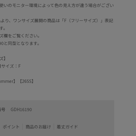
使いのモニター環境によって色の見え方が違う場合がござい
商品より、ワンサイズ展開の商品は「F（フリーサイズ）」表記
す。
ズ欄をご覧ください。
190と同型となります。
ズ】
用サイズ：F
/Summer】【26SS】
万能シャツ✨
ふんわり
ルアップも叶います！
ゆとりが
番号
GDH16190
程よくハ
着用サイズ : F
カラー : ブルー系 (46)
ポイント
商品のお届け
着丈ガイド