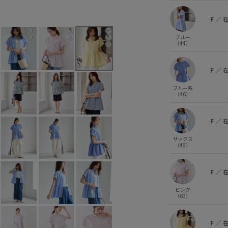
F
／
ブルー
（44）
F
／
ブルー系
（46）
F
／
サックス
（48）
F
／
ピンク
（63）
F
／