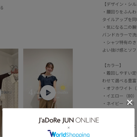
P_体型カバー
SALEランキングTOP100
【デザイン・シル
る
・腰回りをふんわ
に入り急増中アイテム
きちんと感
タイルアップを同
ス
オフィスカジュアル
カジュアル
・気になる二の腕
バンドカラーで洗
プルコーデ
スタイルアップ
・シャツ特有のき
パードパンツ
デニム合わせ
よい抜け感とソフ
ブ
ペプラム
ボリューム感
【カラー】
人カジュアル
定番
定番色
・着回しやすい定
わせて選べる豊富
華やか
薄手
軽い着心地
・オフホワイト（
・イエロー（80
・ネイビー（40
・ブルー系（46
・ブルー系（44
・ピンク（63）