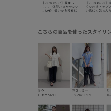
【2026.05.27】夏服っ
【2026.04.2
て、、 体型ごまかせない
くなれるトップス4
よね😭 ⁡ 暑いから薄着にし
い夏にも楽ちん
たいけど気になるところは
んと可愛く見える
隠したい！ ⁡ そんな方はこ
めトップスを4コ
のシャツとパンツを着てみ
めてご紹介！ 一部予約ア
て✨️ ⁡ 体型カバーしながら
イテムは4/24〜
着痩せが簡単に叶うし、
定 ポイントUP
こちらの商品を使ったスタイリ
サラサラな涼しい素材感だ
ン中のお買い物
から夏の悩み解決できちゃ
です🫶🏻 忘れないように
います！ ⁡ 是非参考にして
お友達にシェア
ね💕︎ ⁡ #ロペピクニック #夏
ださいね🧸 . . 
服 #体型カバー #ピンクシ
ディネート #夏ブ
ャツ #ストライプシャツ
大人カジュアル
ート #カジュア
デ #パンツコー
あみ
おざっきー
ヒ
153cm SIZE:F
159cm SIZE:F
16