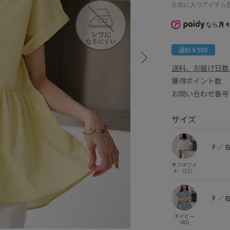
お気に入りアイテム
なら
月々
送料￥500
送料、お届け日数
獲得ポイント
お問い合わせ番号 
サイズ
F
／
オフホワイ
ト （15）
F
／
ネイビー
（40）