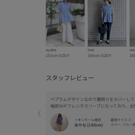
ayaka
mai
wa
153cm SIZE:F
160cm SIZE:F
16
スタッフレビュー
ます。程よくハリもあ
ペプラムデザインなので腰周りをカバーして
隠れる着丈で体型カバ
袖部分がフレンチスリーブになっており、女
イオンモール橿原
着用サイズ : F
あやな (160cm)
カラー : ブルー系 