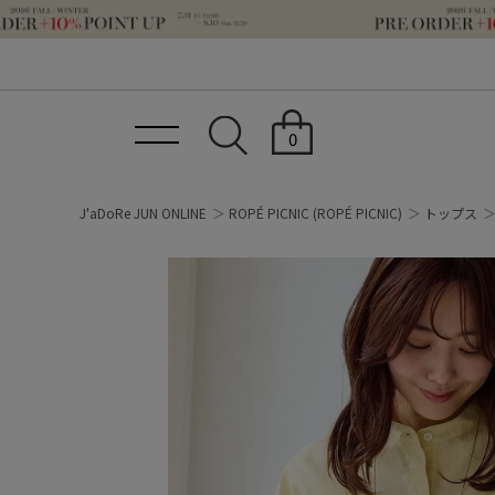
0
J'aDoRe JUN ONLINE
ROPÉ PICNIC
(ROPÉ PICNIC)
トップス