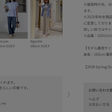
※撮影時の光、お
ます。
※2025年秋冬
に変更しておりま
詳しい採寸はサイ
※品番：GDH15
ncyan
higuchin
0cm SIZE:F
160cm SIZE:F
【モデル着用サイ
身長：165cm 着
【2026 Spring
くれます。
一枚でも羽織でも着られる
性らしい印象です。
ペプラム切り替えでスタイ
お問い合わせ
ヘルプ
ウィング上大岡
(46)
mai (160cm)
お支払い方法