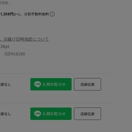
登録数：
1,256円
から。分割手数料無料
、お届け日時指定について
数
34pt
GDH16190
入荷お知らせ
在庫なし
店舗在庫
入荷お知らせ
在庫なし
店舗在庫