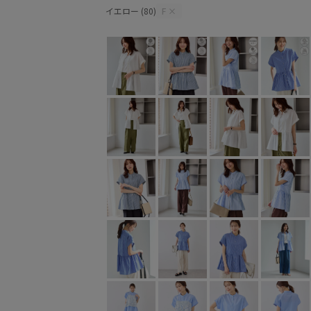
イエロー (80)
F
×