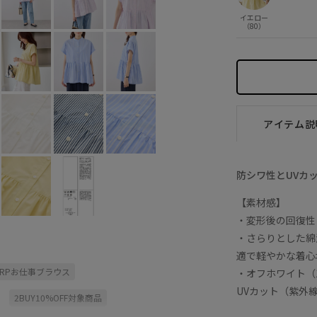
イエロー
（80）
アイテム説
防シワ性とUVカ
【素材感】
・変形後の回復性
・さらりとした綿
適で軽やかな着心
SSRPお仕事ブラウス
・オフホワイト（
UVカット（紫外
2BUY10%OFF対象商品