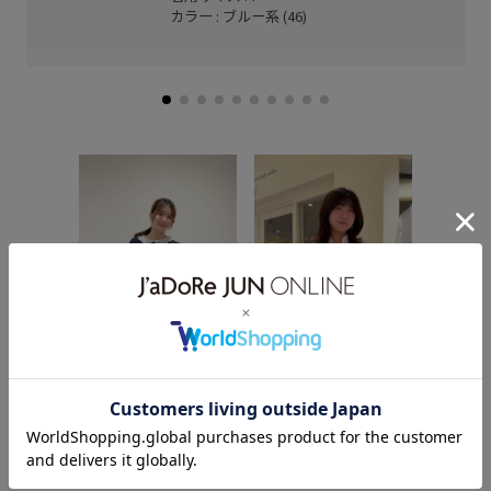
カラー : ブルー系 (46)
【2026.
愛くなれる
暑い夏に
ちゃんと
【2026.05.27】夏服っ
すすめト
【2026.07.07】. 4
て、、 体型ごまかせない
まとめてご紹
Looks Summer Outfits☀️
よね😭 ⁡ 暑いから薄着に
約アイテム
一部セールアイテムも含