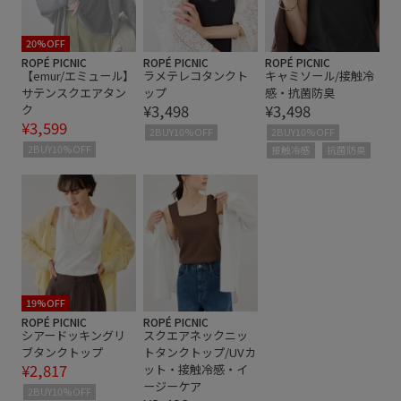
スタイルアップ
スッキリ
スラックス
タンクトップ
テーパードパンツ
デニム合わせ
20%OFF
ROPÉ PICNIC
ROPÉ PICNIC
ROPÉ PICNIC
【emur/エミュール】
ラメテレコタンクト
キャミソール/接触冷
バンドカラー
フリーサイズ
フレンチスリーブ
サテンスクエアタン
ップ
感・抗菌防臭
¥3,498
¥3,498
ク
ペプラム
ボリューム感
マルチストライプ
¥3,599
2BUY10%OFF
2BUY10%OFF
夏の機能素材アイテム
大人カジュアル
定番
定番色
2BUY10%OFF
接触冷感
抗菌防臭
抜け感
着回しやすい
秋冬
肌離れが良い
華やか
薄手
軽い着心地
限定カラー
19%OFF
ROPÉ PICNIC
ROPÉ PICNIC
シアードッキングリ
スクエアネックニッ
ブタンクトップ
トタンクトップ/UVカ
¥2,817
ット・接触冷感・イ
ージーケア
2BUY10%OFF