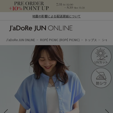
地震の影響による配送遅延について
J'aDoRe JUN ONLINE（ジャドール ジュ
ン オンライン）
J'aDoRe JUN ONLINE
ROPÉ PICNIC
(ROPÉ PICNIC)
トップス
シャツ