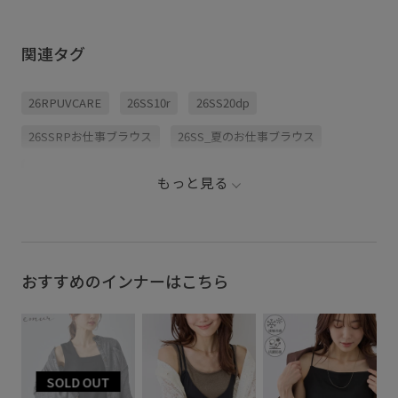
したいけど気になるとこ
期間限定 
めた商品で推しコーデを
ろは隠したい！ ⁡ そんな方
ンペーン
組んでみたよ🎶ムシムシ
はこのシャツとパンツを
おすすめです
と暑くなっているので、
着てみて✨️ ⁡ 体型カバーし
いように
涼しく快適に過ごしちゃ
関連タグ
ながら着痩せが簡単に叶
してみてくだ
お〜👀 ⁡ #ropepicnic #夏
うし、 サラサラな涼しい
. #春夏
コーデ #デートコーデ #
素材感だから夏の悩み解
夏ブラウス
旅行コーデ #夏服
決できちゃいます！ ⁡ 是非
アルコーデ
26RPUVCARE
26SS10r
26SS20dp
参考にしてね💕︎ ⁡ #ロペピ
ジュアルマ
クニック #夏服 #体型カ
ンツコー
バー #ピンクシャツ #ス
26SSRPお仕事ブラウス
26SS_夏のお仕事ブラウス
トライプシャツ
26SSお仕事おすすめ
2BUY10%OFF対象商品
もっと見る
over40_saletops
ROPÉPICNIC_TIMESALE
RP_体型カバー
SALEランキングTOP100
UVカット
UVケア
Web限定カラー
お気に入り急増中アイテム
おすすめのインナーはこちら
きちんと感
きれいめ
さらりとした
ふんわり
オフィス
オフィスカジュアル
カジュアル
コットン
シャツ
シワになりにくい
シンプルコーデ