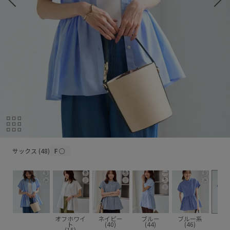
サックス (48)
サックス (48)
F
○
オフホワイ
ネイビー
ブルー
ブルー系
サッ
ト
(40)
(44)
(46)
(4
(15)