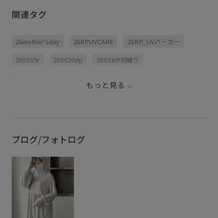
織るにも
たコレ！ お待たせしまし
カーが優秀すぎるので 解
オンオフ
た🥹！！ 新色が数量限定
説させてください！ ⁡
関連タグ
きたい優れもの
で入荷しています☀️ 最近
①UVカット率99%以上 ※
オンライ
気温がまた上がって、日
カラーによって異なりま
限りがあ
差しも強くなって、 いよ
すがほとんどが94%以上
ェックがオ
いよ夏が始まった感があ
です。 ②接触冷感でひん
26mother'sday
26RPUVCARE
26RP_UVパーカー
🏃‍➡️ #ropepicnic #絶対焼
りますよね…！！ この焼
やりタッチ ③ペプラムデ
けたくない
けたくないパーカーなら
ザインで体型カバーしな
焼け対策 
気になる日焼けも防止で
がらかわいく着られるパ
26SS10r
26SS20dp
26SSRP羽織り
ッズ #uv
きるし、 接触冷感でひん
ーカー♡ ポケット付きも
やり素材なので快適な着
ありがたい！ ⁡ なのにお手
心地なのも嬉しいポイン
頃価格でうれしい♡ ⁡ ウェ
2BUY10%OFF対象商品
RP26SS
RP26SS_goods
ト🤍 これから夏の帰省/フ
ブ限定カラーも可愛いけ
もっと見る
ェス/海やプール/スポーツ
ど、やっぱり黒がダント
UVカット
UVケア
WEB限定
Wpickup_items
観戦など レジャーシーン
ツ人気かな🖤😎 ⁡ 売り切れ
にももちろんですが 毎日
る前に急いで〜！ ⁡ #ロペ
の通勤やお出かけから使
ピクニック #UVカットパ
しっかりカバー
ふんわり
用していただきたいで
ーカー #紫外線対策 #UV
す！ 数量限定の入荷なの
対策 #夏の必需品
でぜひお近くの店舗 オン
みんながチェックしているアイテム_pickup
アウトドア
ブログ/フォトログ
ラインショップを急ぎチ
ェックしてみてください
💨!! ※完売後にお問合せ
シンプル
スタイルアップ
ナイロン
パーカー
いただくことが多い商品
です…。 お悩みの方は特
フード
ペプラム
ポリウレタン
万能アイテム
にお早めにご検討くださ
い🙇🏻‍♀️💦 . . . #日焼け防止
#日焼け対策 #冷感 #夏グ
伸縮性
光沢感
冷んやり
夏の機能素材アイテム
ッズ #夏対策
寒さ対策
接触冷感
機能素材
薄手
通勤用