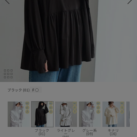
ブラック (01)
ブラック (01)
F
○
ブラック
ライトグレ
グレー系
キナリ
ブル
(01)
ー
(09)
(16)
(4
(08)