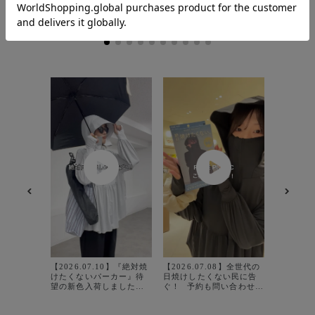
【2026.
完売した
くないパーカ
デを邪魔
なつくり
【2026.07.10】『絶対焼
【2026.07.08】全世代の
シルエッ
けたくないパーカー』待
日焼けしたくない民に告
体型カバーも🙆
望の新色入荷しました👏✨
ぐ！ ⁡ 予約も問い合わせも
紫外線ケ
前回すぐ完売…その後か
殺到してる ROPÉ
て 室内
なりのお問合せ頂いてい
PICNICのUVカットパー