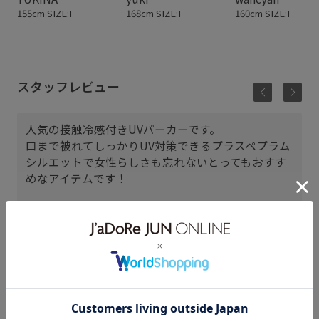
155cm SIZE:F
168cm SIZE:F
160cm SIZE:F
スタッフレビュー
人気の接触冷感付きUVパーカーです。
口まで被れてしっかりUV対策できるプラスペプラム
シルエットで女性らしさも忘れないとってもおすす
めなアイテムです！
イオンモール京都桂川
SAKI (155cm)
骨格： ウェーブ
パーソナルカラー： ブルべ夏
普段のトップスサイズ： 38
着用サイズ : F
カラー : グレー系 (09)