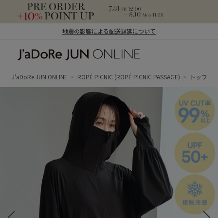
地震の影響による配送遅延について
J'aDoRe JUN ONLINE（ジャドール ジュ
ン オンライン）
J'aDoRe JUN ONLINE
ROPÉ PICNIC
(ROPÉ PICNIC PASSAGE)
トップス