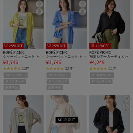
25%OFF
25%OFF
15%OFF
ROPÉ PICNIC
ROPÉ PICNIC
ROPÉ PICNIC
シャーベットニット トッ
シャーベットニット トッ
布帛シアーカーディガン
¥3,746
¥3,746
¥4,249
パーカーディガン/UVケ
パーカーディガン/UVケ
ブラウス
ア・接触冷感
ア・接触冷感
22件
22件
22件
2BUY10%OFF
2BUY10%OFF
2BUY10%OFF
ドライタッチ
ドライタッチ
ドライタッチ
接触冷感
接触冷感