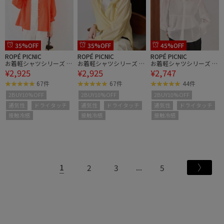
35%OFF
35%OFF
45%OFF
ROPÉ PICNIC
ROPÉ PICNIC
ROPÉ PICNIC
お着軽シャツシリーズ 無
お着軽シャツシリーズ 無
お着軽シャツシリーズ フ
¥2,925
¥2,925
¥2,747
地・ストライプ 2WAYシ
地・ストライプ 2WAYシ
リルカラーシアーペプラ
アーブラウス/接触冷
アーブラウス/接触冷
ムブラウス/接触冷感・
67件
67件
44件
感・通気性
感・通気性
通気性
2BUY10%OFF
2BUY10%OFF
2BUY10%OFF
通気性
ドライタッチ
通気性
ドライタッチ
通気性
ドライタッチ
接触冷感
接触冷感
接触冷感
1
2
3
5