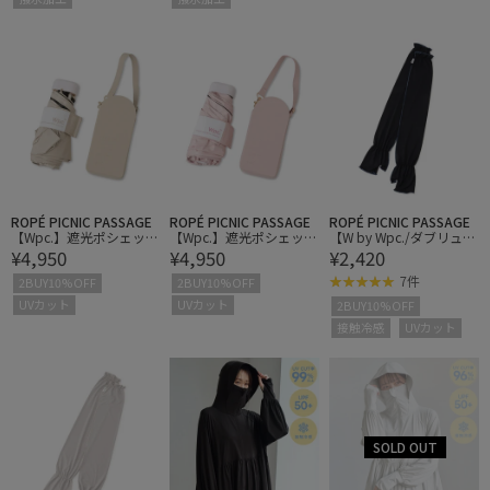
ROPÉ PICNIC PASSAGE
ROPÉ PICNIC PASSAGE
ROPÉ PICNIC PASSAGE
【Wpc.】遮光ポシェット
【Wpc.】遮光ポシェット
【W by Wpc./ダブリュ
¥4,950
¥4,950
¥2,420
タイニー折りたたみ日
タイニー折りたたみ日
バイ ダブリュピーシー】
傘/晴雨兼用・UVカット
傘/晴雨兼用・UVカット
UVカット接触冷感親指付
7件
2BUY10%OFF
2BUY10%OFF
きアームカバー
UVカット
UVカット
2BUY10%OFF
接触冷感
UVカット