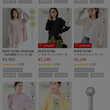
接触冷感
UVカット
接触冷感
UVカット
接触冷感
UVカット
35%OFF
35%OFF
ROPÉ PICNIC PASSAGE
ROPÉ PICNIC
ROPÉ PICNIC
【WEB限定カラー】絶対
ソマルティレイヤード風
ソマルティレイヤード風
¥3,993
¥3,246
¥3,246
焼けたくないUVパーカ
ベーシックカーディガ
ベーシックカーディガ
ー/UVカット・接触冷感
ン/UVカット・吸水速
ン/UVカット・吸水速
55件
21件
21件
乾・遮熱
乾・遮熱
2BUY10%OFF
2BUY10%OFF
2BUY10%OFF
接触冷感
UVカット
UVカット
吸水速乾
UVカット
吸水速乾