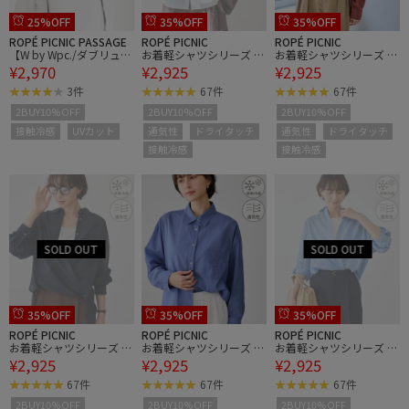
25%OFF
35%OFF
35%OFF
ROPÉ PICNIC PASSAGE
ROPÉ PICNIC
ROPÉ PICNIC
【W by Wpc./ダブリュ
お着軽シャツシリーズ 無
お着軽シャツシリーズ 無
¥2,970
¥2,925
¥2,925
バイ ダブリュピーシー】
地・ストライプ 2WAYシ
地・ストライプ 2WAYシ
UVカット接触冷感つば広
アーブラウス/接触冷
アーブラウス/接触冷
3件
67件
67件
ハット/イージーケア
感・通気性
感・通気性
2BUY10%OFF
2BUY10%OFF
2BUY10%OFF
接触冷感
UVカット
通気性
ドライタッチ
通気性
ドライタッチ
接触冷感
接触冷感
35%OFF
35%OFF
35%OFF
ROPÉ PICNIC
ROPÉ PICNIC
ROPÉ PICNIC
お着軽シャツシリーズ 無
お着軽シャツシリーズ 無
お着軽シャツシリーズ 無
¥2,925
¥2,925
¥2,925
地・ストライプ 2WAYシ
地・ストライプ 2WAYシ
地・ストライプ 2WAYシ
アーブラウス/接触冷
アーブラウス/接触冷
アーブラウス/接触冷
67件
67件
67件
感・通気性
感・通気性
感・通気性
2BUY10%OFF
2BUY10%OFF
2BUY10%OFF