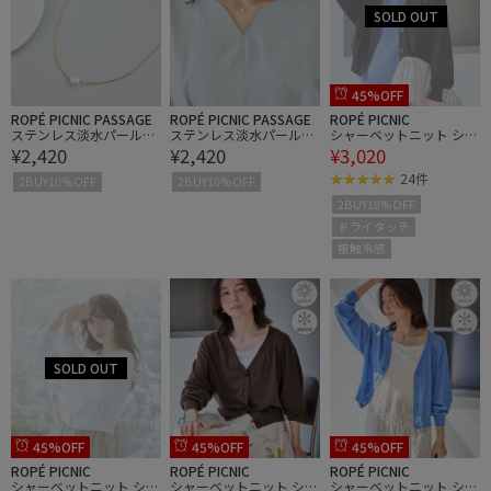
45%OFF
ROPÉ PICNIC PASSAGE
ROPÉ PICNIC PASSAGE
ROPÉ PICNIC
ステンレス淡水パールト
ステンレス淡水パールト
シャーベットニット ショ
¥2,420
¥2,420
¥3,020
ッププチペンダント
ッププチペンダント
ート丈Vネックカーディ
ガン/UVケア・接触冷感
24件
2BUY10%OFF
2BUY10%OFF
2BUY10%OFF
ドライタッチ
接触冷感
45%OFF
45%OFF
45%OFF
ROPÉ PICNIC
ROPÉ PICNIC
ROPÉ PICNIC
シャーベットニット ショ
シャーベットニット ショ
シャーベットニット ショ