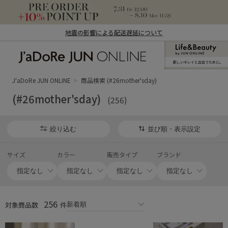
地震の影響による配送遅延について
新しいキレイと出合うために。
J'aDoRe JUN ONLINE（ジャドール ジュ
ン オンライン）
J'aDoRe JUN ONLINE
商品検索 (#26mother'sday)
(#26mother'sday)
(256)
絞り込む
並び順・表示設定
サイズ
カラー
販売タイプ
ブランド
256
対象商品数
件