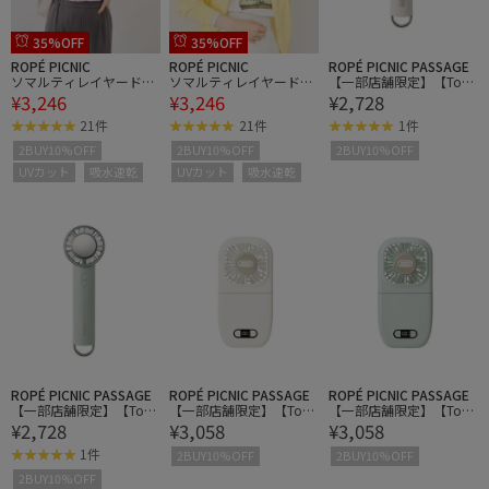
35%OFF
35%OFF
ROPÉ PICNIC
ROPÉ PICNIC
ROPÉ PICNIC PASSAGE
ソマルティレイヤード風
ソマルティレイヤード風
【一部店舗限定】【Toff
¥3,246
¥3,246
¥2,728
ベーシックカーディガ
ベーシックカーディガ
y/トフィー】3WAYひん
ン/UVカット・吸水速
ン/UVカット・吸水速
やりファン
21件
21件
1件
乾・遮熱
乾・遮熱
2BUY10%OFF
2BUY10%OFF
2BUY10%OFF
UVカット
吸水速乾
UVカット
吸水速乾
ROPÉ PICNIC PASSAGE
ROPÉ PICNIC PASSAGE
ROPÉ PICNIC PASSAGE
【一部店舗限定】【Toff
【一部店舗限定】【Toff
【一部店舗限定】【Toff
¥2,728
¥3,058
¥3,058
y/トフィー】3WAYひん
y/トフィー】ひんやり6W
y/トフィー】ひんやり6W
やりファン
AYモバイルファン
AYモバイルファン
1件
2BUY10%OFF
2BUY10%OFF
2BUY10%OFF