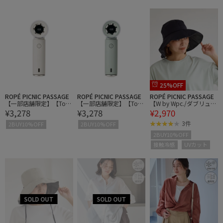
25%OFF
ROPÉ PICNIC PASSAGE
ROPÉ PICNIC PASSAGE
ROPÉ PICNIC PASSAGE
【一部店舗限定】【Toff
【一部店舗限定】【Toff
【W by Wpc./ダブリュ
¥3,278
¥3,278
¥2,970
y/トフィー】コンパクト
y/トフィー】コンパクト
バイ ダブリュピーシー】
ジェットファン
ジェットファン
UVカット接触冷感つば広
3件
2BUY10%OFF
2BUY10%OFF
ハット/イージーケア
2BUY10%OFF
接触冷感
UVカット