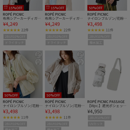
15%OFF
15%OFF
50%OFF
ROPÉ PICNIC
ROPÉ PICNIC
ROPÉ PICNIC
布帛シアーカーディガン
布帛シアーカーディガン
ナイロンブルゾン/花粉
¥4,249
¥4,249
¥3,498
ブラウス
ブラウス
ガード・撥水
22件
22件
11件
2BUY10%OFF
2BUY10%OFF
2BUY10%OFF
ドライタッチ
ドライタッチ
撥水加工
50%OFF
50%OFF
ROPÉ PICNIC
ROPÉ PICNIC
ROPÉ PICNIC PASSAGE
ナイロンブルゾン/花粉
ナイロンブルゾン/花粉
【Wpc.】遮光ポシェット
¥3,498
¥3,498
¥4,950
ガード・撥水
ガード・撥水
タイニー折りたたみ日
傘/晴雨兼用・UVカット
11件
11件
2BUY10%OFF
UVカット
2BUY10%OFF
2BUY10%OFF
撥水加工
撥水加工