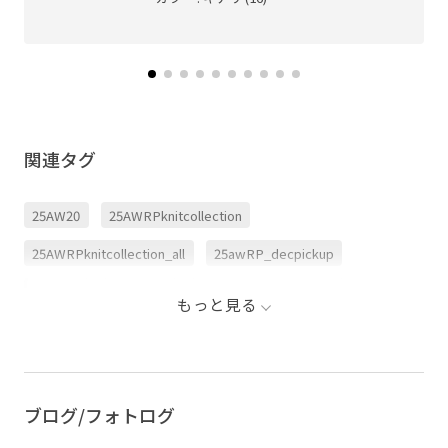
関連タグ
25AW20
25AWRPknitcollection
25AWRPknitcollection_all
25awRP_decpickup
26SS10r
26SS20dp
2BUY10%OFF対象商品
もっと見る
RP25AW
RP25AW_colorknit
Vネック
きれいに見える
ふっくら
ふんわり
エレガント
カジュアル
コントラスト
サテン
シンプル
ブログ/フォトログ
スカート
スッキリ
スパンコール
スラックス