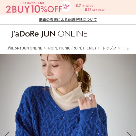
地震の影響による配送遅延について
J'aDoRe JUN ONLINE（ジャドール ジュ
ン オンライン）
J'aDoRe JUN ONLINE
ROPÉ PICNIC
(ROPÉ PICNIC)
トップス
ニット