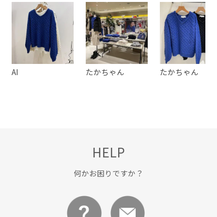
タイト
タイトスカート
ダウン
テーパードパンツ
デコルテライン
デニムパンツ
ドロップショルダー
ニット
パンツ
フリーサイズ
プリーツスカート
AI
たかちゃん
たかちゃん
ボリューム袖
上品
伸縮性
普段使い
秋冬
立体的
華やか
HELP
何かお困りですか？