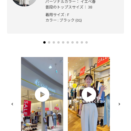
パーソナルカラー： イエベ春
普段のトップスサイズ： 38
着用サイズ : F
カラー : ブラック (01)
【2026.0
須👀 /
こういう