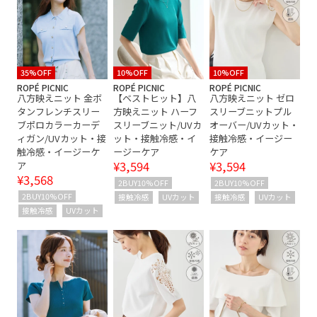
シワになりにくい
シンプル
スキニーパンツ
スッキリ
タイト
トップス
ナイロン
ニット
ニット素材
ハリ感
フレンチスリーブ
プルオーバー
35%OFF
10%OFF
10%OFF
ROPÉ PICNIC
ROPÉ PICNIC
ROPÉ PICNIC
八方映えニット 金ボ
【ベストヒット】八
八方映えニット ゼロ
ベーシック
リブ編み
上品
伸縮性
優雅
タンフレンチスリー
方映えニット ハーフ
スリーブニットプル
ブポロカラーカーデ
スリーブニット/UVカ
オーバー/UVカット・
冷んやり
夏の機能素材アイテム
小物
快適
ィガン/UVカット・接
ット・接触冷感・イ
接触冷感・イージー
触冷感・イージーケ
ージーケア
ケア
快適な着心地
機能素材
毛玉になりにくい
¥3,594
¥3,594
ア
¥3,568
滑らかな肌触り
細見え
華やか
金ボタン
2BUY10%OFF
2BUY10%OFF
2BUY10%OFF
接触冷感
UVカット
接触冷感
UVカット
高見え
接触冷感
UVカット