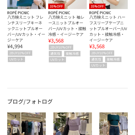
35%OFF
35%OFF
ROPÉ PICNIC
ROPÉ PICNIC
ROPÉ PICNIC
八方映えニット フレ
八方映えニット 袖レ
八方映えニット ハー
ンチスリーブキーネ
ースニットプルオー
フスリーブケープニ
ックニットプルオー
バー/UVカット・接触
ットプルオーバー/UV
バー/UVカット・イー
冷感・イージーケア
カット・接触冷感・
¥3,568
ジーケア
イージーケア
¥4,994
¥3,568
2BUY10%OFF
2BUY10%OFF
2BUY10%OFF
通気性
接触冷感
UVカット
通気性
接触冷感
UVカット
UVカット
ブログ/フォトログ