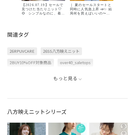
んです！
【2026.07.19】セールで
コーデを
｜ 夏のセールスタートと
見つけた当たりニット🤍
た☀️ 商品はタグ付けして
同時に人気急上昇 📣✨ 結
🌻 ⁡ シンプルなのに、着る
いるので
局何を買えばいいの〜？
だけでどこから見ても綺
してみてね✅
という方！ まずはランキ
麗に見える🤍 暑い日に嬉
#ropepicnic #夏
ングをチェック ✔︎ 今リア
しい機能性UVカット、洗
旅行コーデ #デート
ルに売れている人気アイ
濯機OKで優秀、、🫶🏻 ⁡
デ #骨
テムを ランキング形式で
関連タグ
そして今ならセール品
ご紹介🥇🌿 今週は
2buy10%OFF開催中！
ar7mkn が担当します
16:00~以降もお得にgetで
💁🏻‍♀️ 気になっていたあの
きるチャンスも、、、🫣‎ ⁡
アイテムも、 お得にGET
26RPUVCARE
26SS八方映えニット
#ロペピクニック
できるチャンスかも？！
#ropepicnic #ロペピク #
ぜひお買い物の参考にし
夏服 #サマーニット
てみてください 🛍️
2BUY10%OFF対象商品
over40_saletops
jadorejunonline __ #ロ
ペピクニック #セール
#ropepicnic
ROPÉPICNIC_TIMESALE
RP26SS_サマーニット
もっと見る
RP26SS着映えトップス
RP_体型カバー
UVカット
お手入れしやすい
きれいめ
アクセサリー
イージーケア
オフィス
オフィスカジュアル
八方映えニットシリーズ
カジュアル
カーディガン
コットン
コーディネートのアクセント
サステナブル