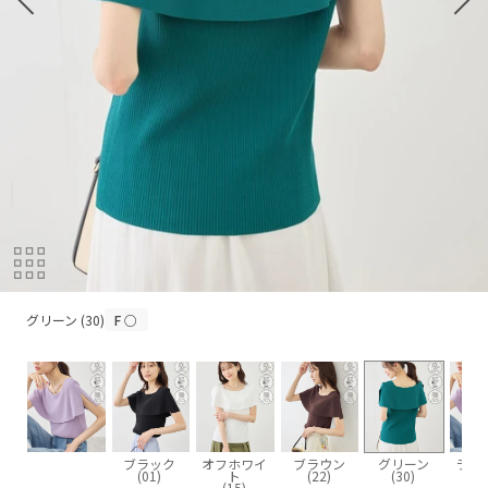
グリーン (30)
グリーン (30)
F
○
ブラック
オフホワイ
ブラウン
グリーン
ラベ
(01)
ト
(22)
(30)
(5
(15)