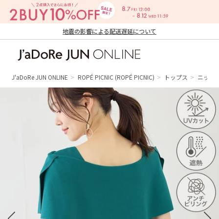
地震の影響による配送遅延について
J'aDoRe JUN ONLINE（ジャドール ジュ
ン オンライン）
J'aDoRe JUN ONLINE
ROPÉ PICNIC
(ROPÉ PICNIC)
トップス
ニット