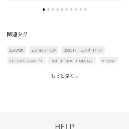
関連タグ
25AW20
25prepicnic04
25SSレーヨンナイロン
oshigoto10look_fri
ROPÉPICNIC_TIMESALE
RP25SS
RP25sstops
RP25SS機能素材
RP50offormore
もっと見る
RPSS買い足しトップス
RP通勤トップス
Tシャツ
UVカット
Web限定カラー
きれいめ
イージーケア
オフィス
オフィスカジュアル
カジュアル
カットソー
サステナブル
サマーニット
HELP
サロペット
シンプルコーデ
ジャケット
スカート