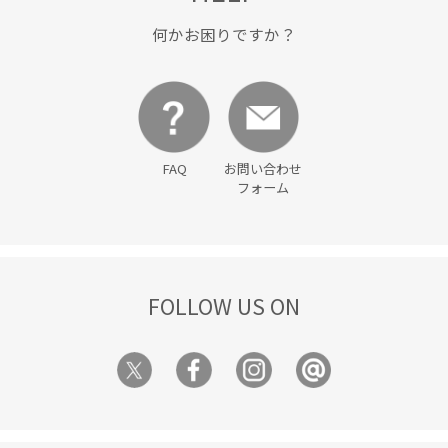
スカーフ
トップス
ナイロン
ニット
何かお困りですか？
ニットトップス
ノースリーブ
パンツ
ビスチェ
プルオーバー
ペプラム
ボーダー
ボートネック
リブニット
リラックス感
下着
伸縮性
FAQ
お問い合わせ
八方映えニット
夏の買い足し_通勤pickup
接触冷感
フォーム
接触冷感_pickup
機能素材
洗濯機で洗える
着やすい
落ち感
限定カラー
FOLLOW US ON