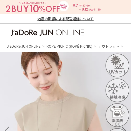
地震の影響による配送遅延について
J'aDoRe JUN ONLINE（ジャドール ジュ
ン オンライン）
J'aDoRe JUN ONLINE
ROPÉ PICNIC
(ROPÉ PICNIC)
アウトレット
ト