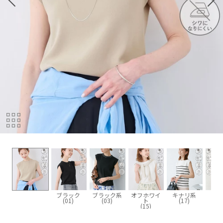
ブラック
ブラック系
オフホワイ
キナリ系
ブラ
(01)
(03)
ト
(17)
(2
(15)