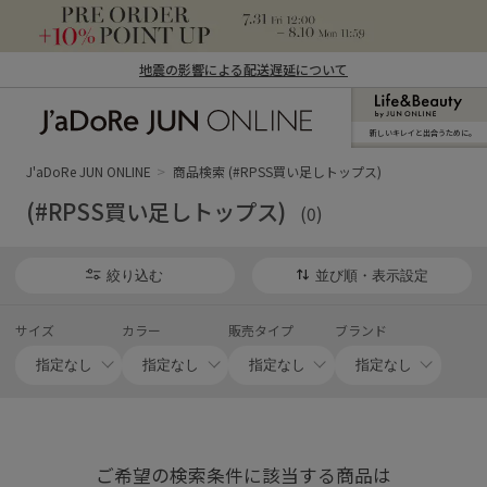
地震の影響による配送遅延について
新しいキレイと出合うために。
J'aDoRe JUN ONLINE（ジャドール ジュ
ン オンライン）
J'aDoRe JUN ONLINE
商品検索 (#RPSS買い足しトップス)
(#RPSS買い足しトップス)
(0)
絞り込む
並び順・表示設定
サイズ
カラー
販売タイプ
ブランド
ご希望の検索条件に該当する商品は