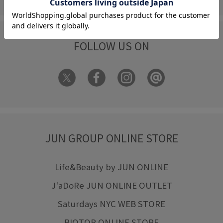
FOLLOW US ON
JUN GROUP ONLINE STORE
Life&Beauty by JUN ONLINE
J'aDoRe JUN ONLINE OUTLET
Saturdays NYC WEB STORE
BIOTOP ONLINE STORE