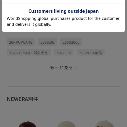
関連タグ
26RPUVCARE
26SS10r
26SS20dp
2BUY10%OFF対象商品
New Era
NEWERA別注
コットンツイル
ジャケット
スカート
ベーシック
もっと見る
ロゴ刺繍
ワンピース
上品
切り替え
別注
別注アイテム
大人っぽい
抜け感
都会的
NEWERA別注