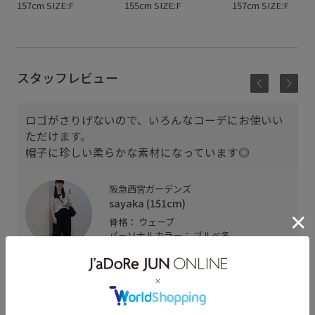
157cm SIZE:F
155cm SIZE:F
157cm SIZE:F
スタッフレビュー
ロゴがさりげないので、いろんなコーデにお使いい
ただけます。
帽子に珍しい柔らかな素材になっています◎
阪急西宮ガーデンズ
sayaka (151cm)
骨格： ウェーブ
パーソナルカラー： ブルべ冬
着用サイズ : F
カラー : ブラック (01)