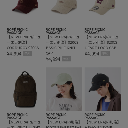
ROPÉ PICNIC
ROPÉ PICNIC
ROPÉ PICNIC
PASSAGE
PASSAGE
PASSAGE
【NEW ERA(R)/ニュ
【NEW ERA(R)/ニュ
【NEW ERA(R)/ニュ
ーエラ別注】
ーエラ別注】920CS
ーエラ別注】920CS
CORDUROY 920CS
BASIC PILE KNIT
HEART LOGO CAP
¥4,994
¥4,994
CAP
予約
予約
¥4,994
予約
ROPÉ PICNIC
ROPÉ PICNIC
ROPÉ PICNIC
PASSAGE
PASSAGE
PASSAGE
【NEW ERA(R)/ニュ
【NEW ERA(R)別注】
【NEW ERA(R)別注】
ーエラ別注】LIGHT
920CS SPARE STRAP
HEAVY ENZYME