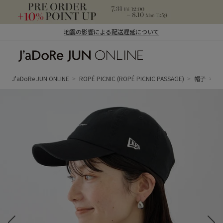
地震の影響による配送遅延について
J'aDoRe JUN ONLINE（ジャドール ジュ
ン オンライン）
J'aDoRe JUN ONLINE
ROPÉ PICNIC
(ROPÉ PICNIC PASSAGE)
帽子
キ