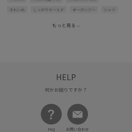
きれいめ
しっかりホールド
オーガンジー
シャツ
シャープ
フェミニン
ブラウス
ヘアアレンジ
もっと見る
リボンデザイン
ワンピース
大人っぽい
幅広
立体的
艶感
華やか
透け感
HELP
何かお困りですか？
FAQ
お問い合わせ