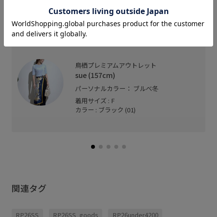
スタッフレビュー
コーデのアクセントにおすすめです。
鳥栖プレミアムアウトレット
sue (157cm)
パーソナルカラー： ブルべ冬
着用サイズ : F
カラー : ブラック (01)
関連タグ
RP26SS
RP26SS_goods
RP26under4200