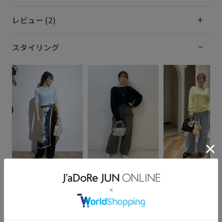
レビュー (2)
スタイリング
sue
ゆた
あずさ
157cm SIZE:F
155cm SIZE:F
157cm SIZE:F