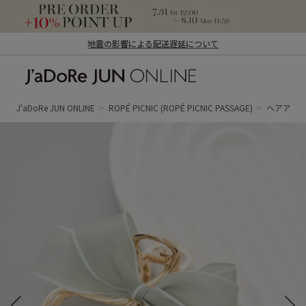
地震の影響による配送遅延について
J'aDoRe JUN ONLINE（ジャドール ジュ
ン オンライン）
J'aDoRe JUN ONLINE
ROPÉ PICNIC
(ROPÉ PICNIC PASSAGE)
ヘアアク