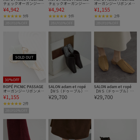
チェックオーガンジース
チェックオーガンジース
オーガンジーリボンメタ
¥4,942
¥4,942
¥1,155
トラップサンダル
トラップサンダル
ルヘアバンス
9件
9件
2件
2BUY10%OFF
2BUY10%OFF
2BUY10%OFF
30%OFF
ROPÉ PICNIC PASSAGE
SALON adam et ropé
SALON adam et ropé
オーガンジーリボンメタ
【W S（ドゥーブル）】
【W S（ドゥーブル）】
¥1,155
¥29,700
¥29,700
ルヘアバンス
レザーフラットミュール
レザーフラットミュール
2件
2BUY10%OFF