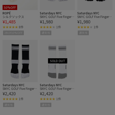
50%OFF
ROPÉ
Saturdays NYC
Saturdays NYC
シルクソックス
SNYC GOLF Five Fingers
SNYC GOLF Five Fingers
¥1,485
¥1,980
¥1,980
Ankle Socks
Ankle Socks
8件
1件
1件
2BUY10%OFF
通気性
通気性
Saturdays NYC
Saturdays NYC
SNYC GOLF Five Fingers
SNYC GOLF Five Fingers
¥2,420
¥2,420
Crew Socks
Crew Socks
1件
1件
通気性
通気性