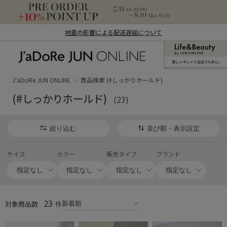
地震の影響による配送遅延について
新しいキレイと出合うために。
J'aDoRe JUN ONLINE（ジャドール ジュ
ン オンライン）
J'aDoRe JUN ONLINE
商品検索 (#しっかりホールド)
(#しっかりホールド)
(23)
絞り込む
並び順・表示設定
サイズ
カラー
販売タイプ
ブランド
23
対象商品数
件