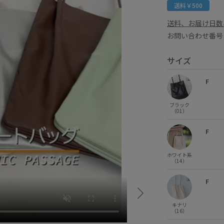
送料￥500
送料、お届け日数
お問い合わせ番号 G
サイズ
F
ブラック
（01）
F
ホワイト系
（14）
F
キナリ
（16）