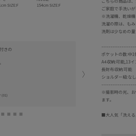
こちらの商品は、
1cm SIZE:F
154cm SIZE:F
ご家庭で手洗いが
※洗濯機、乾燥機
洗濯の際は、もみ
洗剤は少なめの量
-------------------
付きの
肩掛けの長さもちょうど良
ポケットの数:中1
A4サイズ対応で荷物もた
A4収納:可能,13
。
3層になっており荷物の整
長財布収納:可能
ショルダー紐:な
横浜ランドマーク
さやか (155cm
-------------------
※撮影時の光、お
(01)
ます。
■大人気「洗える