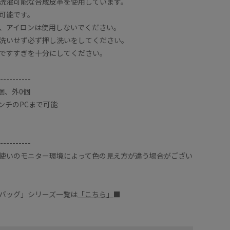
洗濯可能な合成皮革を使用しています。
可能です。
、アイロンは使用しないでください。
洗いせず必ず押し洗いをしてください。
ですすぎを十分にしてください。
----------
いショルダーバッグです。
肩掛けの
個、外0個
っぷり入ります。
A4サイ
インチのPCまで可能
理もしやすいです。
3層にな
し
タワー
着用サイズ : F
)
カラー : キナリ (16)
----------
使いのモニター環境によって色の見え方が違う場合がござい
バッグ」シリーズ一覧は
「こちら」
■