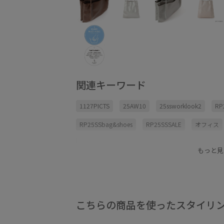
関連キーワード
1127PICTS
25AW10
25ssworklook2
RP
RP25SSbag&shoes
RP25SSSALE
オフィス
キーホルダー
シンプル
シンプルコーデ
もっと見
パール
ビジネス
ビジネスバッグ
ミント
新デザイン
洗濯OK
自宅で洗える
長財布
こちらの商品を使ったスタイリ