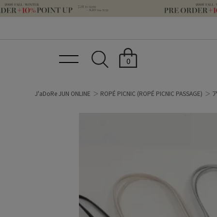
0
J'aDoRe JUN ONLINE
ROPÉ PICNIC
(ROPÉ PICNIC PASSAGE)