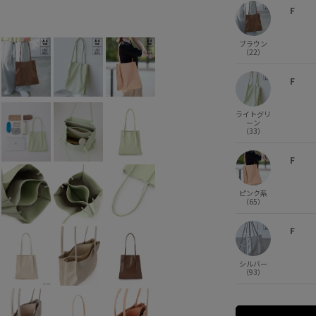
F
ブラック (01)
F
×
ブラウン
（22）
F
ライトグリ
ーン
（33）
F
ピンク系
（65）
F
シルバー
（93）