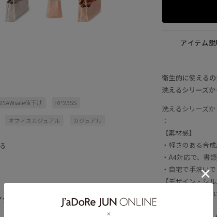
アイテム説
衛生的に使えるの
洗えるシリーズか
25AWsale値下げ
RP25SS
洗えるシリーズか
：
オフィスカジュアル
カジュアル
【素材感】
スッキリ
トートバッグ
バッグ
・軽さのある合成
る
モノトーン
上品
合わせやすい
・A4対応で、書
・自宅で手洗いで
【デザイン・シル
・自宅でお手入れ
ング
全てみる
グ。