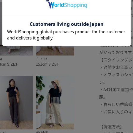
・すっきりとした
・シンプルな無地
・内側が3層構造
【カラー】
・モノトーンをベ
・ホワイト系(14)
※新色ホワイト系(
がかっております
a
ｉｒｅ
【スタイリングポ
8cm SIZE:F
151cm SIZE:F
・通勤やお仕事シ
・オフィスカジュ
ン。
・A4対応で書類
躍。
・春らしい季節感
・お気に入りのキ
【洗濯方法】
ｒｅ
AKANE