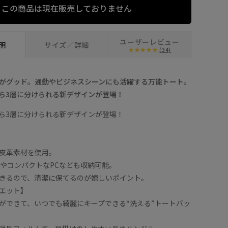
この商品は現在販売しておりません
ユーザーレビュー
明
サイズ／詳細
(34)
がグッド。通勤やビジネスシーンにも活躍する万能トート。
ら3層に分けられる新デザインが登場！
ら3層に分けられる新デザインが登場！
皮革素材を使用。
類やコンパクトなPCなども収納可能。
きるので、清潔に保てるのが嬉しいポイント。
エット】
ができて、いつでも綺麗にキープできる“洗える”トートバッ