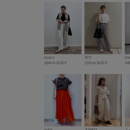
ayaco
ゆた
ma
164cm SIZE:F
155cm SIZE:F
14
yuko
JUNKO
ｉ