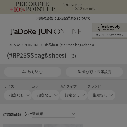
地震の影響による配送遅延について
新しいキレイと出合うために。
J'aDoRe JUN ONLINE（ジャドール ジュ
ン オンライン）
J'aDoRe JUN ONLINE
商品検索 (#RP25SSbag&shoes)
(#RP25SSbag&shoes)
(3)
絞り込む
並び順・表示設定
サイズ
カラー
販売タイプ
ブランド
3
対象商品数
件