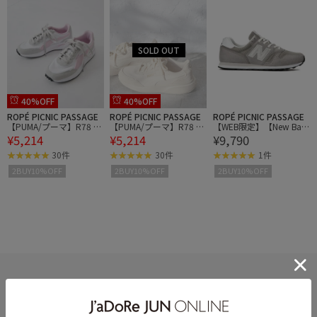
40%OFF
40%OFF
ROPÉ PICNIC PASSAGE
ROPÉ PICNIC PASSAGE
ROPÉ PICNIC PASSAGE
【PUMA/プーマ】R78 グ
【PUMA/プーマ】R78 グ
【WEB限定】【New Bala
¥5,214
¥5,214
¥9,790
ランス
ランス
nce/ニューバランス】ML
373KG2D
30件
30件
1件
2BUY10%OFF
2BUY10%OFF
2BUY10%OFF
HELP