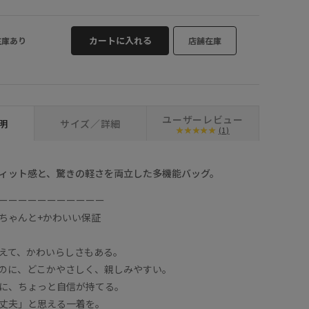
キナリ (16)
カートに入れる
在庫あり
店舗在庫
ユーザーレビュー
明
サイズ／詳細
(1)
ィット感と、驚きの軽さを両立した多機能バッグ。
ーーーーーーーーーーー
ちゃんと+かわいい保証
えて、かわいらしさもある。
のに、どこかやさしく、親しみやすい。
に、ちょっと自信が持てる。
丈夫」と思える一着を。