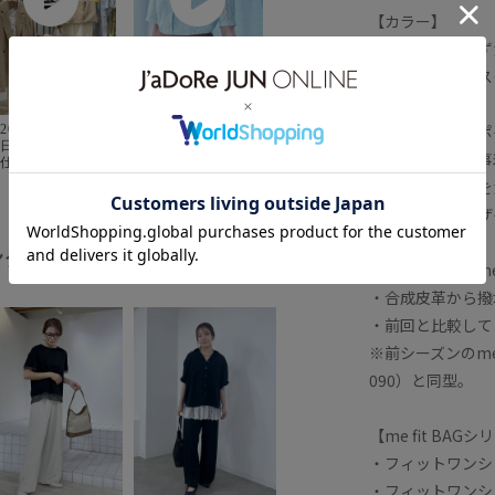
【カラー】
・オンオフ問わず
・セットアップス
【スタイリングポ
【2026.05.28】｜
2026.06.03】雨
ロペピクニックの
の日でも着やすい
・きれいめな仕事
“ちゃんと＋かわい
仕事服コーデ☔️
い保証” きちんと上
今朝は関東もどし
・軽快な素材感を
品に見えて、かわ
ゃ降りの雨で大変
・洗練されたデザ
いらしさもある。
したね😖 みなさ
powered by
キレイに整ってい
ん大丈夫でした
るのに、 どこかや
か？？私はびしょ
ング
全てみる
さしく、親しみや
濡れでした（笑）
【前シーズンのme
すい。 だから、今
速乾性の高い素材
・合成皮革から撥
日の自分に、ちょ
や肌離れの良い生
っと自信が持て
のお洋服なら 雨
・前回と比較して
る。 そんな「これ
の日でも快適に過
で大丈夫」と思え
ごせるので、梅雨
※前シーズンのme 
る一着を。 オトナ
時期におすすめで
090）と同型。
の毎日に寄り添
ひチェック
う、ロペピクニッ
してみてください
クの約束です。
 . . . #お仕事コー
jadorejunonline __
 #通勤ファッショ
【me fit BAG
#ロペピクニック
 #オフィスカジュ
・フィットワンショ
#ropepicnic #ちゃ
ルスタイル #働く
んとプラスかわい
マコーデ #雨の日
・フィットワンショ
い保証
コーデ