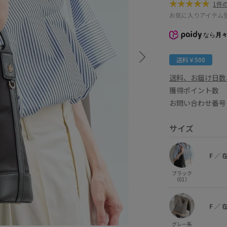
1件
お気に入りアイテム
なら
月々
送料￥500
送料、お届け日数
獲得ポイント
お問い合わせ番号 G
サイズ
F
／
ブラック
（01）
F
／
グレー系