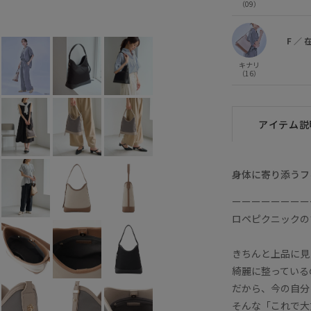
（09）
グレー系 (09)
F
○
F
／
キナリ
（16）
アイテム説
身体に寄り添うフ
ーーーーーーーー
ロペピクニックの
きちんと上品に見
綺麗に整っている
だから、今の自分
そんな「これで大