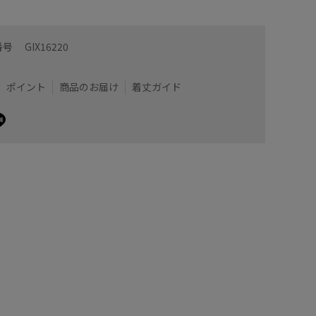
体にフィットして軽量。
ＵＶケア
ウエスト
っていて長さの調節が可能。
番号
GIX16220
ビがオシャレです！
着用サイズ : F
ポイント
商品のお届け
着丈ガイド
カラー : ブラック (01)