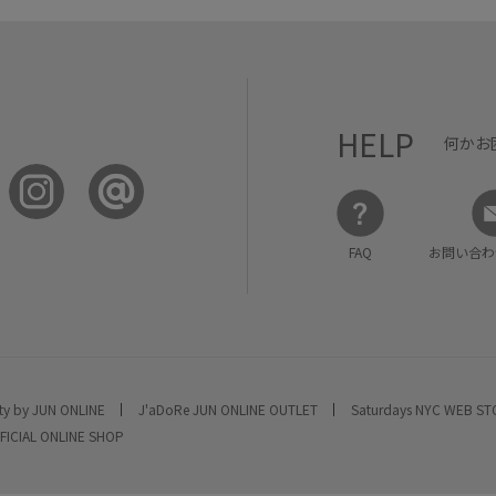
HELP
何かお
FAQ
お問い合わ
ty by JUN ONLINE
J'aDoRe JUN ONLINE OUTLET
Saturdays NYC WEB S
FICIAL ONLINE SHOP