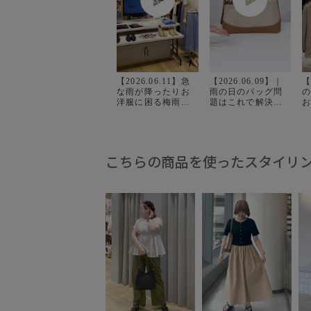
【2026.06.11】急
【2026.06.09】｜
【
な雨が降ったりお
雨の日のバッグ問
洋服に困る梅雨時
題はこれで解決！
お
期に☔️ サラッとす
☔️ お気に入りのバ
ぐ乾く素材が雨の
ッグが濡れるのは
日コーデに最適で
嫌…！ そんな季節
で
す✨ ゆったりシャ
に頼れる、撥水素
ツは接触冷感で蒸
材のme fit bagが登
こちらの商品を使ったスタイリ
し暑い日にもぴっ
場✨ 通勤にも休日
たり！ テーパード
にも合わせやすい
パンツは防シワ加
シンプルなデザイ
工なのでお仕事着
ンと、 毎日使いた
地
におすすめです😌
くなる機能性をぎ
レインシューズと
ゅっと詰め込みま
撥水バッグ合わせ
した 👜 なんとなく
なら、 急な雨でも
憂鬱な雨の日も気
す✨ ぜ
安心なので小物も
分良く過ごせる こ
合わせてチェック
の季節の相棒バッ

してみてください
グになること間違
デ
ね🌼 . . . #雨の日コ
いなし 🌿 ぜひチェ
ン
ーデ #オフィスカジ
ックしてみてくだ
ア
ュアルコーデ #きれ
さいね！
マ
いめカジュアルコ
jadorejunonline __