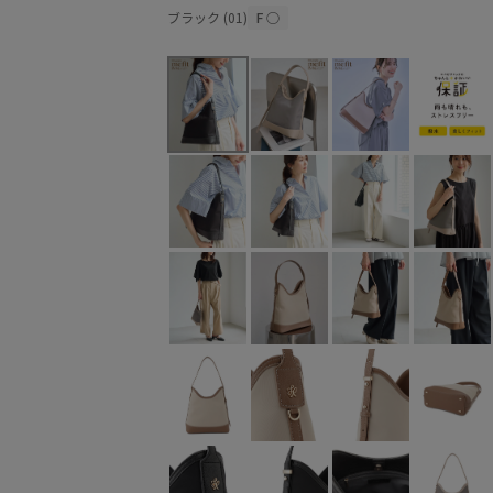
ブラック (01)
F
○