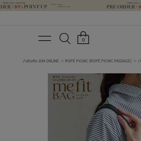
0
J'aDoRe JUN ONLINE
ROPÉ PICNIC
(ROPÉ PICNIC PASSAGE)