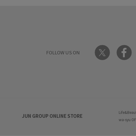
FOLLOW US ON
Life&Beau
JUN GROUP ONLINE STORE
wa-syu OF