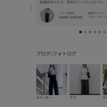
にはもちろん、お仕
軽量素材なので、荷物をたくさん入れても、
アトレ吉祥寺
着用サイズ : F
naoko (155cm)
カラー : キナリ (
ブログ/フォトログ
おざっきー
マコ
た