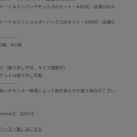
ート＆ミニバッグセット/2点セット・A4対応（品番GIX16
トート＆ミニショルダーバッグ/2点セット・A4対応（品番G
----------
0個、中1個
り（取り外し不可、サイズ調節可）
ケットは取り外し可能
----------
使いのモニター環境によって色の見え方が違う場合がござい
/Summer】【26SS】
AGシリーズ一覧」はこちら
いバッグ。
柔らかく