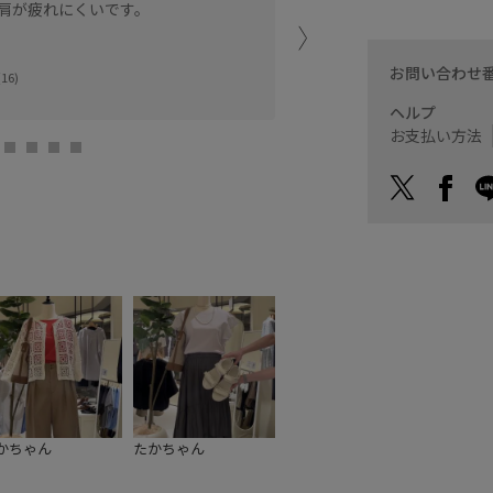
肩が疲れにくいです。
大きすぎず小さすぎず、身
撥水生地で雨の日も安心。
ショルダー紐はベルトにな
お問い合わせ
16)
バイカラーで異素材のコン
ヘルプ
イオンモール高岡
お支払い方法
ナナ (159cm)
かちゃん
たかちゃん