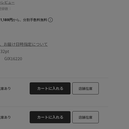
のレビュー
登録数：
1,189円
から。分割手数料無料
、お届け日時指定について
数
32pt
IX16220
カートに入れる
在庫あり
店舗在庫
カートに入れる
在庫あり
店舗在庫