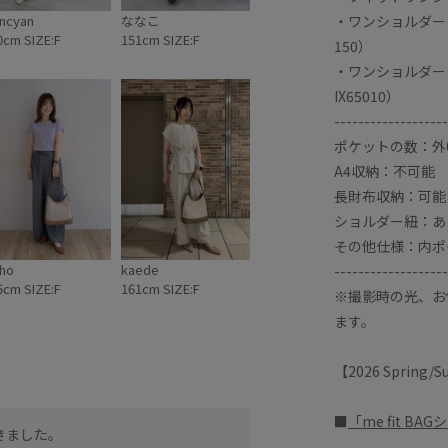
・ワンショルダート
ncyan
ななこ
0cm SIZE:F
151cm SIZE:F
150）
・ワンショルダー
IX65010）
-------------------
ポケットの数：外
A4収納：不可能
長財布収納：可能
ショルダー紐：あ
その他仕様：内ポ
iho
kaede
-------------------
5cm SIZE:F
161cm SIZE:F
※撮影時の光、お
ます。
【2026 Spring
■
「me fit B
きました。
ワンショルダーで持ちやす