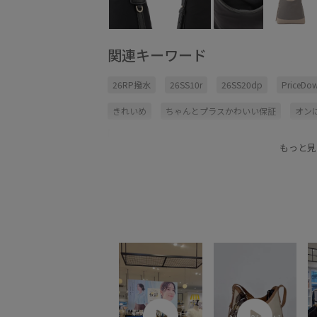
関連キーワード
26RP撥水
26SS10r
26SS20dp
PriceD
きれいめ
ちゃんとプラスかわいい保証
オン
ショルダーバッグ
セット
セットアップ
もっと見
ベーシック
ポリエステル
ミニバッグ
モ
仕事用
取り外し可能
夏の機能素材アイテム
異素材コンビネーション
軽快
都会的
長