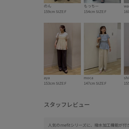
ーデ #通勤コーディ
🏷️ ✔︎ ちゃんと＋か
のん
もっちー
wa
ネート #お仕事コー
わいい保証 me fit
159cm SIZE:F
154cm SIZE:F
16
デ
BAG コンビフィッ
トワンショルダー
ミドルバッグ
¥5,489
［GIX16220］ #ロ
ペピクニック #バッ
グ #撥水 #オフィス
カジュアル
aya
moca
sh
153cm SIZE:F
147cm SIZE:F
15
スタッフレビュー
のが嬉しいです☺︎
人気のmefitシリーズに、撥水加工機能が付