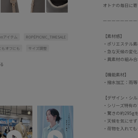
オトナの毎日に寄
ーーーーーーーー
【素材感】
ownアイテム
ROPÉPICNIC_TIMESALE
・ポリエステル素
にもオフにも
サイズ調整
・急な天候の変化
・異素材の組み合
バイカラー
バッグ
フィット感
る
ダン
ワンショルダー
上品
仕事
【機能素材】
・撥水加工：雨等
撥水加工
機能素材
財布
【デザイン・シル
・シリーズ特有の
・驚きの約295
・天候を気にせず
・荷物を入れても