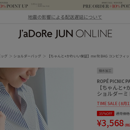
地震の影響による配送遅延について
JaDoRe JUN ONLINE
バッグ
ショルダーバッグ
【ちゃんと+かわいい保証】me fit BAG コンビ
撥水加工
ROPÉ PICNIC P
【ちゃんと+か
ショルダーミ
TIME SALE ( 8月
35%OFF
通常価格
¥3,568
(税