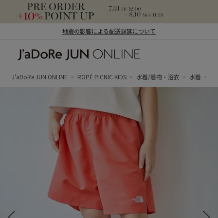
地震の影響による配送遅延について
J'aDoRe JUN ONLINE（ジャドール ジュ
ン オンライン）
J'aDoRe JUN ONLINE
ROPÉ PICNIC KIDS
水着/着物・浴衣
水着
【