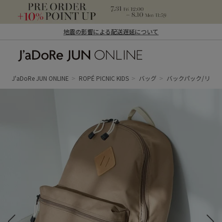
地震の影響による配送遅延について
J'aDoRe JUN ONLINE（ジャドール ジュ
ン オンライン）
J'aDoRe JUN ONLINE
ROPÉ PICNIC KIDS
バッグ
バックパック/リュ