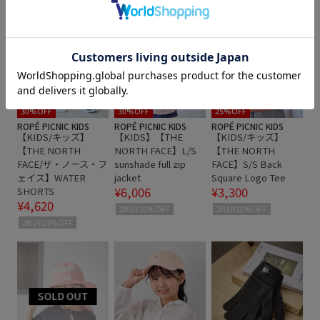
30%OFF
30%OFF
25%OFF
ROPÉ PICNIC KIDS
ROPÉ PICNIC KIDS
ROPÉ PICNIC KIDS
【KIDS/キッズ】
【KIDS】【THE
【KIDS/キッズ】
【THE NORTH
NORTH FACE】L/S
【THE NORTH
FACE/ザ・ノース・フ
sunshade full zip
FACE】S/S Back
ェイス】WATER
jacket
Square Logo Tee
¥6,006
¥3,300
SHORTS
¥4,620
2BUY10%OFF
2BUY10%OFF
2BUY10%OFF