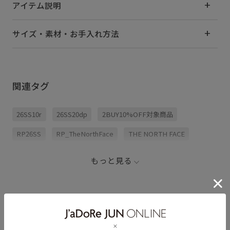
アイテム説明
サイズ・素材・お手入れ方法
関連タグ
26SS10r
26SS20dp
2BUY10%OFF対象商品
RP26SS
RP_TheNorthFace
THE NORTH FACE
キッズ
キャップ
キャンプ
サステナブル
もっと見る
バックパック
ポリエステル
メッシュ
リサイクル
リュック
ヴィンテージ
夏の機能素材アイテム
普段使い
通気性
THE NORTH FACE