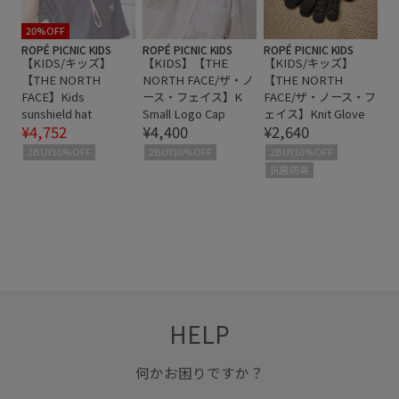
20%OFF
ROPÉ PICNIC KIDS
ROPÉ PICNIC KIDS
ROPÉ PICNIC KIDS
【KIDS/キッズ】
【KIDS】【THE
【KIDS/キッズ】
【THE NORTH
NORTH FACE/ザ・ノ
【THE NORTH
FACE】Kids
ース・フェイス】K
FACE/ザ・ノース・フ
sunshield hat
Small Logo Cap
ェイス】Knit Glove
¥4,752
¥4,400
¥2,640
2BUY10%OFF
2BUY10%OFF
2BUY10%OFF
抗菌防臭
HELP
何かお困りですか？