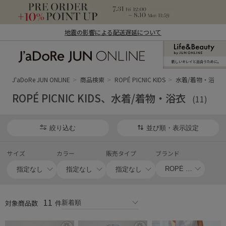
地震の影響による配送遅延について
新しいキレイと出合うために。
J'aDoRe JUN ONLINE（ジャドール ジュ
ン オンライン）
J'aDoRe JUN ONLINE
商品検索
ROPÉ PICNIC KIDS
水着/着物・浴衣
ROPÉ PICNIC KIDS、水着/着物・浴衣
(11)
絞り込む
並び順・表示設定
サイズ
カラー
販売タイプ
ブランド
11
対象商品数
件