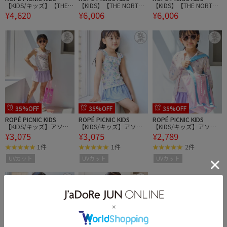
【KIDS/キッズ】【THE N
【KIDS】【THE NORTH F
【KIDS】【THE NORTH F
¥4,620
¥6,006
¥6,006
ORTH FACE/ザ・ノー
ACE】L/S sunshade full z
ACE】L/S sunshade full z
ス・フェイス】WATER S
ip jacket
ip jacket
HORTS
35%OFF
35%OFF
35%OFF
ROPÉ PICNIC KIDS
ROPÉ PICNIC KIDS
ROPÉ PICNIC KIDS
【KIDS/キッズ】アソー
【KIDS/キッズ】アソー
【KIDS/キッズ】アソー
¥3,075
¥3,075
¥2,789
ト柄セパレート水着/UV
ト柄セパレート水着/UV
ト柄ラッシュガード/UV
カット
カット
カット
1件
1件
2件
UVカット
UVカット
UVカット