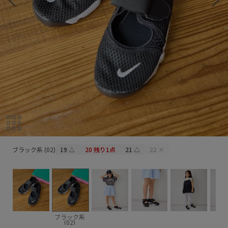
ブラック系 (02)
ブラック系 (02)
19
△
20
残り1点
21
△
22
×
ブラック系
(02)