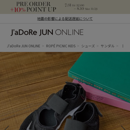
地震の影響による配送遅延について
J'aDoRe JUN ONLINE（ジャドール ジュ
ン オンライン）
J'aDoRe JUN ONLINE
ROPÉ PICNIC KIDS
シューズ
サンダル
【一部