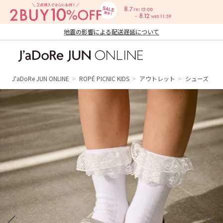
地震の影響による配送遅延について
J'aDoRe JUN ONLINE（ジャドール ジュ
ン オンライン）
J'aDoRe JUN ONLINE
ROPÉ PICNIC KIDS
アウトレット
シューズ