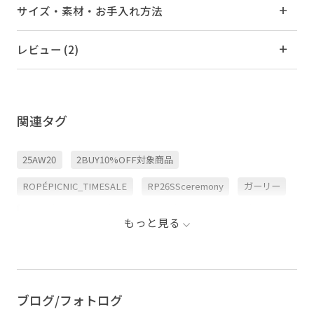
サイズ・素材・お手入れ方法
レビュー (2)
関連タグ
25AW20
2BUY10%OFF対象商品
ROPÉPICNIC_TIMESALE
RP26SSceremony
ガーリー
キッズ
キラキラ
ストラップ
セットアップ
もっと見る
ソックス
タイツ
バレエシューズ
フリル
ポリエステル
ポリエステル100%
ワンピース
伸縮性
安定感
艶感
ブログ/フォトログ