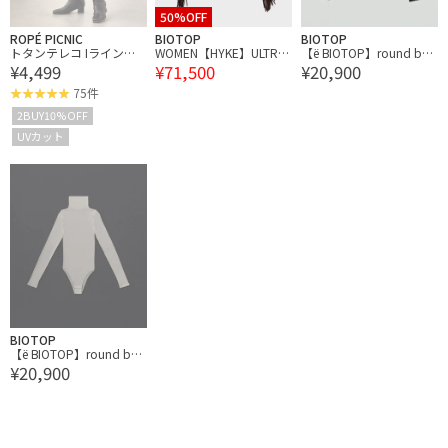
50%OFF
ROPÉ PICNIC
BIOTOP
BIOTOP
トタンテレコ Iラインリ
WOMEN【HYKE】ULTRA
【ё BIOTOP】round bo
¥4,499
¥71,500
¥20,900
ブニットスカート
SUEDE FRINGE MIDI SKIR
dy long sleeve bodysuit
T
75件
2BUY10%OFF
UVカット
BIOTOP
【ё BIOTOP】round bo
¥20,900
dy long sleeve bodysuit