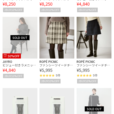
¥8,250
¥8,250
¥4,840
ショートダウン
ショートダウン
ワンピース
2BUY10%OFF
2BUY10%OFF
2BUY10%OFF
50%OFF
JAYRO
ROPÉ PICNIC
ROPÉ PICNIC
ビジュー付きラメニット
ファンシーツイードチェ
ファンシーツイードチェ
¥4,840
¥5,995
¥5,995
ワンピース
ックミニスカート
ックミニスカート
9件
9件
2BUY10%OFF
2BUY10%OFF
2BUY10%OFF