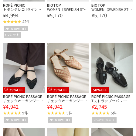
ROPÉ PICNIC
BIOTOP
BIOTOP
トタンテレコ Iラインリ
WOMEN【SWEDISH STO
WOMEN【SWEDISH STO
¥4,994
¥5,170
¥5,170
ブニットスカート
CKINGS】ROSA Lace Kne
CKINGS】ROSA Lace Kne
e Highs
e Highs
42件
2BUY10%OFF
UVカット
25%OFF
25%OFF
50%OFF
ROPÉ PICNIC PASSAGE
ROPÉ PICNIC PASSAGE
ROPÉ PICNIC PASSAGE
チェックオーガンジース
チェックオーガンジース
Tストラップセパレート
¥4,942
¥4,942
¥2,745
トラップサンダル
トラップサンダル
パンプス
9件
9件
5件
2BUY10%OFF
2BUY10%OFF
2BUY10%OFF