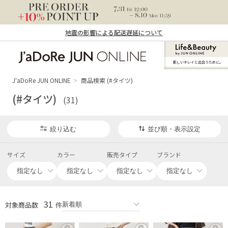
地震の影響による配送遅延について
新しいキレイと出合うために。
J'aDoRe JUN ONLINE（ジャドール ジュ
ン オンライン）
J'aDoRe JUN ONLINE
商品検索 (#タイツ)
(#タイツ)
(31)
絞り込む
並び順・表示設定
サイズ
カラー
販売タイプ
ブランド
31
対象商品数
件