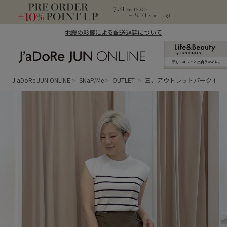
地震の影響による配送遅延について
新しいキレイと出合うために。
J'aDoRe JUN ONLINE（ジャドール ジュ
ン オンライン）
J'aDoRe JUN ONLINE
SNaP/Me
OUTLET
三井アウトレットパーク 仙