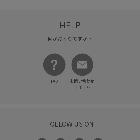
トレンド
トレンド感
ドライ
ドライタッチ
HELP
ナイロン
ニット
ニット素材
ノースリーブ
ハイウエスト
ハリ感
バランスが良い
パンツ
何かお困りですか？
ビスチェ
フレアスカート
フレンチスリーブ
ベーシック
ベーシックカラー
ペチコート
ペプラム
ボーダー
ポリエステル
ポリエステル100%
ミニマル
FAQ
お問い合わせ
フォーム
メリハリ
リゾート感
リブニット
リラックス感
ワンピース
ヴィンテージ
ヴィンテージ感
上品
伸縮性
光沢感
冷んやり
大人っぽい
安定感
FOLLOW US ON
小物
快適
快適な着心地
抜け感
接触冷感
日傘
機能素材
毛玉になりにくい
滑らかな肌触り