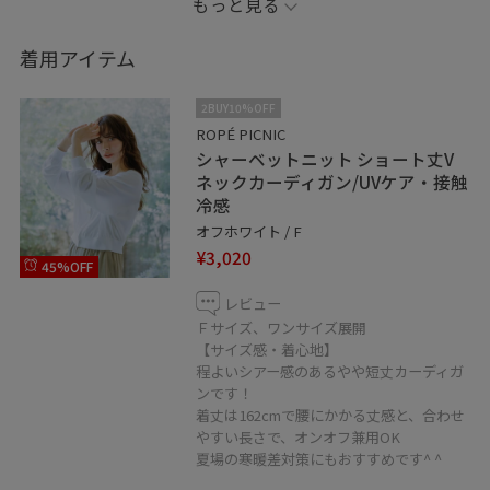
もっと見る
•••••••••••••••••••••••••••••••••••••••••••••••••••••••••••••••
着用アイテム
数ある中からご覧頂き、ありがとうございます！
2BUY10%OFF
SNaP/Me
ROPÉ PICNIC
シャーベットニット ショート丈V
kiku
ネックカーディガン/UVケア・接触
冷感
Instagram
オフホワイト / F
jun_outlet_sendai_kiku
¥3,020
45%OFF
お気に入り登録&フォローしていただけると、これからの
レビュー
Ｆサイズ、ワンサイズ展開
励みになります◎
【サイズ感・着心地】
よろしくお願いいたします！
程よいシアー感のあるやや短丈カーディガ
•••••••••••••••••••••••••••••••••••••••••••••••••••••••••••••••
ンです！
着丈は162cmで腰にかかる丈感と、合わせ
やすい長さで、オンオフ兼用OK
夏場の寒暖差対策にもおすすめです^ ^