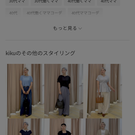
30代ママ
30代働くママ
40代働くママ
40代ママ
40代
40代働くママコーデ
40代ママコーデ
40代コーデ
ショート
ショートカット
もっと見る
ショートカットコーデ
グラマー
グラマー体型
大胸
シャツ/ブラウス
GDH16500
1枚でも着れる
kikuのその他のスタイリング
26SSお着軽シャツ
2WAYで使える
blouse_pickup
RP26SS
RP26SS着映えトップス
お気に入りアイテム_pickup
きちんと感
こなれ感
さりげないアクセント
イージーパンツ
オフショルダー
カシュクール
キャミソール
サイズ調整
シャツ
スタンドフリル
ナチュラル
フリル
フリーサイズ