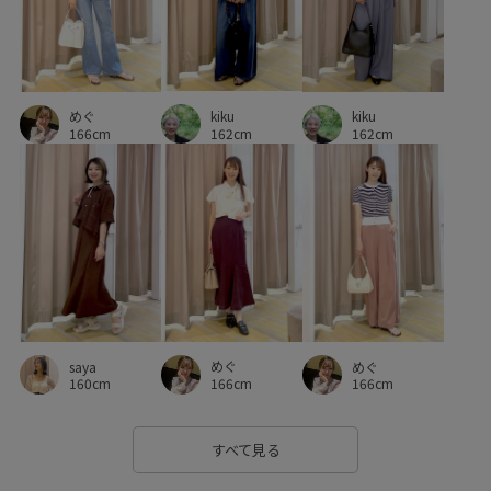
26SS10r
26SS15
26SS20
26SS20dp
26SS20gsr
26SSRP羽織り
26SSシャーベットニット
kiku
めぐ
kiku
26SS八方映えニット
Aライン
RP26SS_サマーニット
162cm
166cm
162cm
UVカット
UVケア
Vネック
Wouterwear
Wtops_pickup
お手入れしやすい
きれいめ
オフィス
オフィスカジュアル
オーバーサイズ
カジュアル
カラーニット
コットン
コントラスト
ゴム仕様
サステナブル
サロペット
シアー
シアー感
めぐ
saya
めぐ
166cm
160cm
166cm
シャリ感
ショート丈
シワになりにくい
シワ感
シンプル
スカーフ
スタイルアップ
スッキリ
すべて見る
ストレスフリー
セットアップ
デコルテがきれい