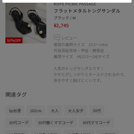
ROPÉ PICNIC PASSAGE
フラットメタルトングサンダル
ブラック / M
¥2,745
レビュー
50%OFF
普段の着用サイズ 23.5〜24㎝
外反母趾気味・甲低・開張足
着用サイズ M(23.5〜24)サイズ
人気のトングサンダルです！
かかとがしっかりとホールドされるので、
歩きやすく脱げにくいです。
関連タグ
仙台港
162cm
大人
大人女子
30代
30代コーデ
30代働くママコーデ
30代ママコーデ