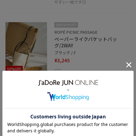
やすい一枚です◎
2BUY10%OFF
ROPÉ PICNIC PASSAGE
ペーパーライクバケットバッ
グ/2WAY
ブラック / F
¥3,245
50%OFF
レビュー
バケットフォルムがかわいい、きちんと見
えするカゴバッグです。ショルダー付きの
2way！
高さ18.9cm、マチ15.7cmと、長財布やコ
ンパクトサイズの扇風機など最低限の荷物
が収納可能です。
2BUY10%OFF