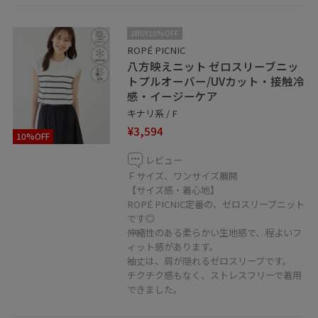
2BUY10%OFF
ROPÉ PICNIC
八方映えニット ゼロスリーブニッ
トプルオーバー/UVカット・接触冷
感・イージーケア
キナリ系 / F
¥3,594
10%OFF
レビュー
Ｆサイズ、ワンサイズ展開
【サイズ感・着心地】
ROPÉ PICNIC定番の、ゼロスリーブニット
です◎
伸縮性のある柔らかい生地感で、程よいフ
ィット感があります。
袖丈は、肩が隠れるゼロスリーブです。
チクチク感もなく、ストレスフリーで着用
できました。