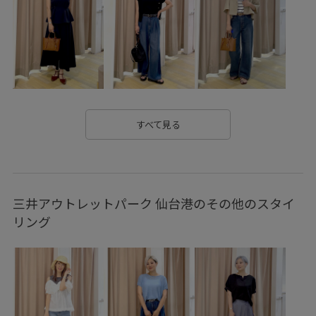
フーディー
ブラウス
ボイル
ワイドパンツ
幅広
撚糸
清涼感
秋冬
綿素材
肌離れが良い
胸ポケット
通気性
初夏コーデ
夏コーデ
授業参観日コーデ
デートコーデ
お出かけコーデ
旅行コーデ
推し活コーデ
女子会コーデ
すべて見る
大人カジュアル
スカートスタイル
ヘルシーコーデ
フェミニンコーデ
シンプルコーデ
きれいめコーデ
三井アウトレットパーク 仙台港のその他のスタイ
ROPÉ PICNIC
ストレート
ブルべ夏
敏感
リング
トップス
ニット/セーター
カーディガン
スカート
バッグ
ハンドバッグ
シューズ
サンダル
GDC16130
GDK16650
GDM16520
GIA16240
GIX16190
26mother'sday
26RPUVCARE
26SS10