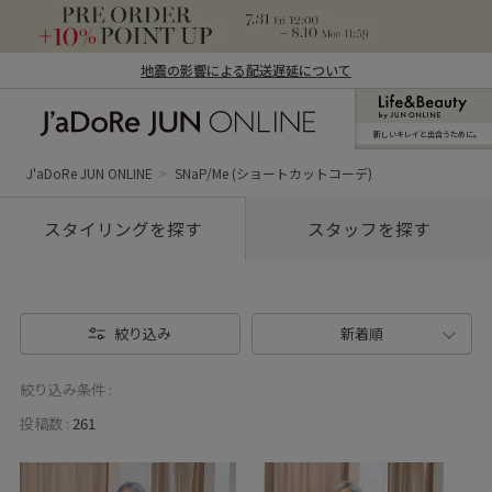
地震の影響による配送遅延について
新しいキレイと出合うために。
J'aDoRe JUN ONLINE（ジャドール ジュ
ン オンライン）
J'aDoRe JUN ONLINE
SNaP/Me (ショートカットコーデ)
スタイリングを探す
スタッフを探す
絞り込み
新着順
絞り込み条件 :
投稿数 :
261