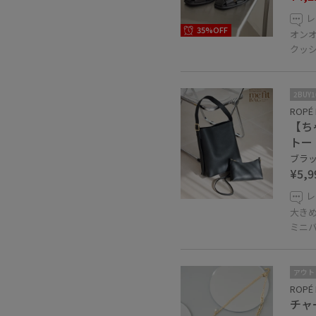
レ
35%OFF
オン
クッ
2BUY
ROPÉ 
【ち
トー
ブラック
¥5,9
レ
大き
ミニ
アウト
ROPÉ 
チャ