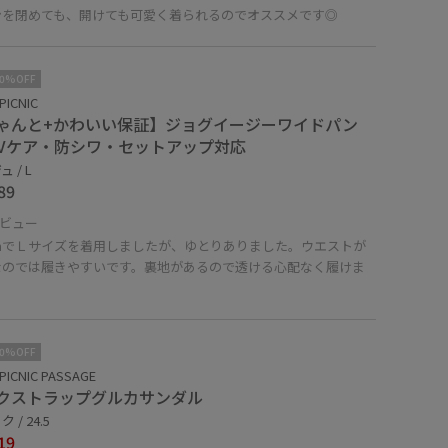
ンを閉めても、開けても可愛く着られるのでオススメです◎
10%OFF
PICNIC
ゃんと+かわいい保証】ジョグイージーワイドパン
UVケア・防シワ・セットアップ対応
 / L
89
ビュー
cmでＬサイズを着用しましたが、ゆとりありました。ウエストが
なのでは履きやすいです。裏地があるので透ける心配なく履けま
！
10%OFF
PICNIC PASSAGE
クストラップグルカサンダル
 / 24.5
19