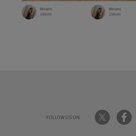
Minami
Minami
156cm
156cm
FOLLOW US ON