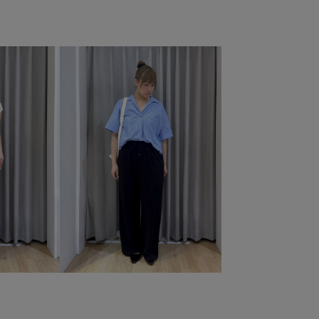
ル
カジュアルすぎない
カットソー
クルーネック
ル
シボ感
シャツ
シャツワンピース
シンプル
ストレスフリー
セット
ソックス
チェーン
トレンド感
トートバッグ
ナチュラル
ニット
ハーフパンツ
バランスが良い
パンプス
パール
ベーシック
ベーシックカラー
ポケット付き
ポーチ
ブニット
レモン
ロングスカート
ローファー
ー
ワンピース
上品
優秀アイテム
取り外し可能
がかわいい
接触冷感
春先
秋口
肌見せ
的
長く使える
長さ調節可能
長財布