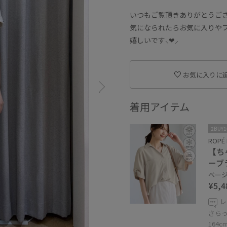
いつもご覧頂きありがとうござ
気になられたらお気に入りや
嬉しいです⸜❤︎⸝‍
お気に入りに
着用アイテム
2BUY
ROPÉ 
【ち
ーブ
ベージュ
¥5,4
レ
さら
164