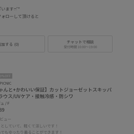
いますෆ˚*
フォローして頂けると
チャットで相談
追加する
(0)
受付時間 10:00〜19:00
10%OFF
PICNIC
ゃんと+かわいい保証】カットジョーゼットスキッパ
ラウス/UVケア・接触冷感・防シワ
 / F
89
ビュー
っとしていて、軽くて涼しいです！
cmでもゆったり着ることができます！