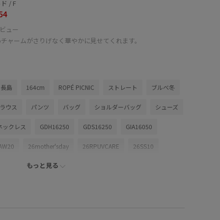
 / F
54
ビュー
めチャームがさりげなく華やかに見せてくれます。
ム長島
164cm
ROPÉ PICNIC
ストレート
ブルべ冬
ブラウス
パンツ
バッグ
ショルダーバッグ
シューズ
ネックレス
GDH16250
GDS16250
GIA16050
AW20
26mother'sday
26RPUVCARE
26SS10
もっと見る
0
26SS20dp
26SSRPgoods
26SS_ジョーゼット
efitBAG
ROPÉPICNIC_TIMESALE
RP20offormore
SS_goods
ちゃんとプラスかわいい保証
アシンメトリー