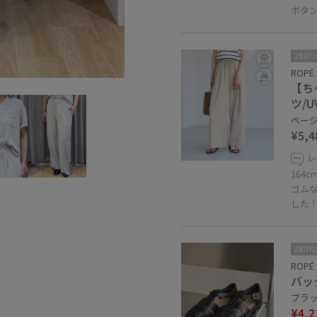
ボタ
2BUY
ROPÉ 
【ち
ツ/
ベージュ
¥5,4
レ
164
ゴム
した
2BUY
ROPÉ 
バッ
ブラック
¥4,2