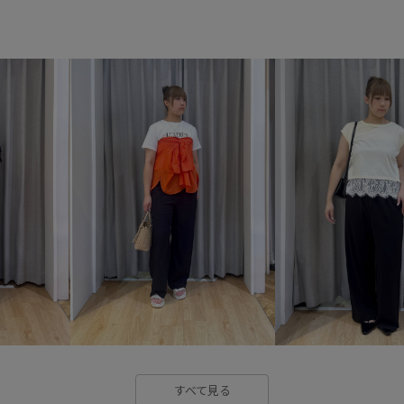
オシャレに見える
カジュア
グルカサンダル
サステナブ
スクエアトゥ
ストラップ
デイリー使い
トラッド
ニュアンスカラー
ハリ感
フェイクレザー
ヘルシー
ミニバッグ
ミニマル
リ
ワイドパンツ
ワンショルダ
合わせやすい
差し色
形
肌馴染が良い
艶感
都会
すべて見る