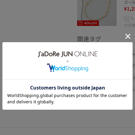
ゴールド
¥1,2
レ
40%OFF
小さ
関連タグ
アウトレット
ジャズドリー
混合
トップス
シャツ/
サンダル
アクセサリー
GIX16150
GIZ65100
25
26SS10r
26SS15
26SS2
26SS_夏のお仕事ブラウス
m
RP25AW
RP26SS
RP26