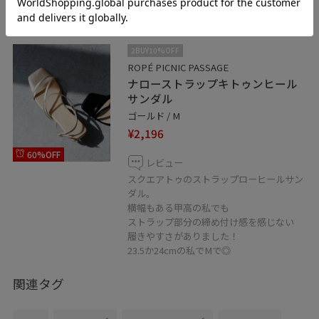
2BUY10%OFF
ROPÉ PICNIC PASSAGE
ナローストラップキトゥンヒール
サンダル
ゴールド / M
¥2,196
60%OFF
レビュー
スクエアトゥのストラップローヒールサン
ダル。
横幅もある甲高の私でも
ストラップ部分の締め付け感を感じない
履きやすさがありました！
23.5か24cmの私でMで◎
関連タグ