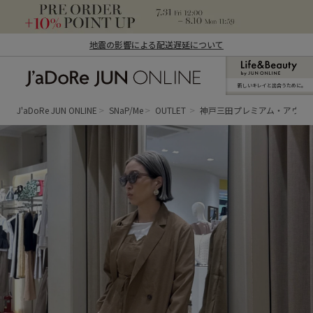
地震の影響による配送遅延について
新しいキレイと出合うために。
J'aDoRe JUN ONLINE（ジャドール ジュ
ン オンライン）
J'aDoRe JUN ONLINE
SNaP/Me
OUTLET
神戸三田プレミアム・アウト