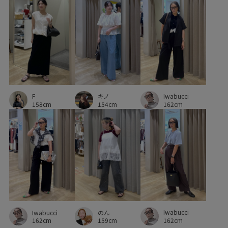
セットアップ対象商品
デザインがポイント
トレンド感
ヌーディー
マーブル
リボンデザイン
ヴィンテージ
幅広
柔らかい素材
耐久性
自宅で洗える
裏地付き
金ボタン
長財布
F
キノ
Iwabucci
158cm
154cm
162cm
Iwabucci
Iwabucci
のん
162cm
162cm
159cm