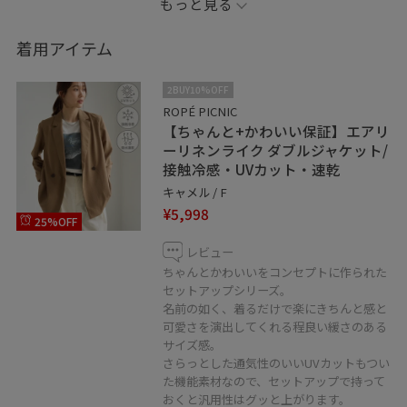
もっと見る
いつもご覧いただきありがとうございます♪
着用アイテム
個人Instagramアカウントスタートしました！
2BUY10%OFF
iwabucci_ena
ROPÉ PICNIC
【ちゃんと+かわいい保証】エアリ
是非こちらのフォローもお願い致します⭐︎
ーリネンライク ダブルジャケット/
接触冷感・UVカット・速乾
キャメル / F
¥5,998
25%OFF
レビュー
ちゃんとかわいいをコンセプトに作られた
セットアップシリーズ。
名前の如く、着るだけで楽にきちんと感と
可愛さを演出してくれる程良い緩さのある
サイズ感。
さらっとした通気性のいいUVカットもつい
た機能素材なので、セットアップで持って
おくと汎用性はグッと上がります。