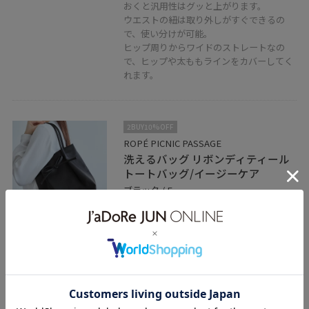
おくと汎用性はグッと上がります。
ウエストの紐は取り外しがすぐできるの
で、使い分けが可能。
ヒップ周りからワイドのストレートなの
で、ヒップや太ももラインをカバーしてく
れます。
2BUY10%OFF
ROPÉ PICNIC PASSAGE
洗えるバッグ リボンディティール
トートバッグ/イージーケア
ブラック / F
¥2,302
30%OFF
レビュー
大人気、洗えるレザーシリーズの新作が
リボン付きで登場しました！
柔らかい生地で軽いのが特徴。
ペットボトルや長財布は楽々収納可能で
す！