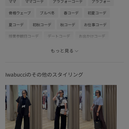
ママ
ママコーデ
アラフォーコーデ
アラフォー
骨格ウェーブ
ブルベ冬
春コーデ
初夏コーデ
夏コーデ
初秋コーデ
秋コーデ
お仕事コーデ
授業参観日コーデ
デートコーデ
お出かけコーデ
女子会コーデ
モード
セットアップ
レイヤード
もっと見る
パンツスタイル
体型カバー
ワントーンコーデ
カジュアルコーデ
ヘルシーコーデ
フェミニンコーデ
Iwabucciのその他のスタイリング
シンプルコーデ
きれいめコーデ
ベーシック
ROPÉ PICNIC
ウェーブ
ブルべ冬
敏感
トップス
Tシャツ/カットソー
ジャケット/アウター
テーラードジャケット
パンツ
バッグ
トートバッグ