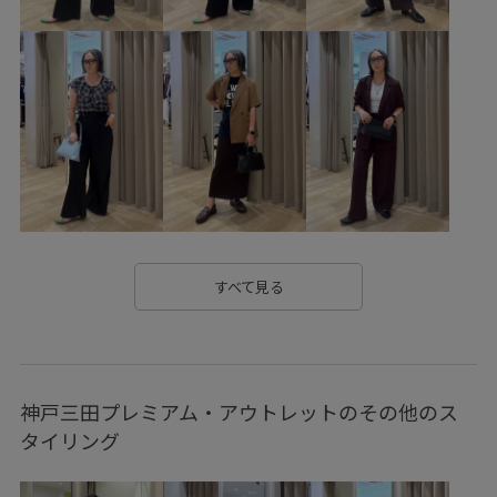
シューズ
サンダル
GDM16220
GDS16220
GDV16230
GIA15190
GIX16010
2025サンダル_pickup
25AW20
26mother'sday
26RPUVCARE
26SSRPgoods
26SSRPジャケット
26SSRP羽織り
26SS_エアリーリネンライク
26SSエアリーリネンライク
checkshaggy_l4
RP25SS
RP25SSPREORDER
RP25ssサンダル
RP26SS
すべて見る
RP26SS_goods
UVカット
UVケア
きれいめ
ちゃんとプラスかわいい保証
アプリコット
オフィス
神戸三田プレミアム・アウトレットのその他のス
オフィスカジュアル
カジュアル
サステナブル
タイリング
ジーンズ
スクエアトゥ
スクエアヒール
ストラップ