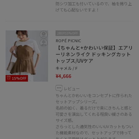
防シワ加工も付いているので、袖を捲り上
げても心配ないですよ！
2BUY10%OFF
ROPÉ PICNIC
【ちゃんと+かわいい保証】エアリ
ーリネンライク ドッキングカット
トップス/UVケア
キャメル / F
¥4,666
15%OFF
レビュー
ちゃんとかわいいをコンセプトに作られた
セットアップシリーズ。
名前の如く、着るだけで楽にきちんと感と
可愛さを演出してくれる程良い緩さのある
サイズ感。
さらっとした通気性のいいUVカットもつい
た機能素材なので、セットアップで持って
おくと汎用性はグッと上がります。