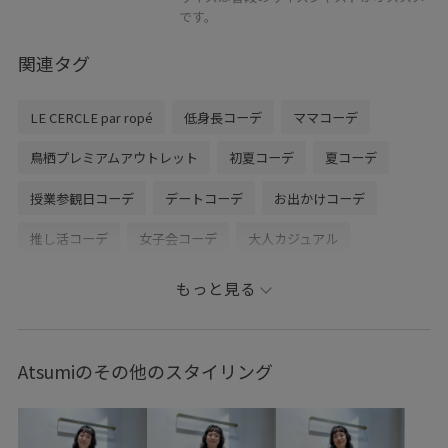
です。
関連タグ
LE CERCLE par ropé
低身長コーデ
ママコーデ
鳥栖プレミアムアウトレット
初夏コーデ
夏コーデ
授業参観日コーデ
デートコーデ
お出かけコーデ
推し活コーデ
女子会コーデ
大人カジュアル
パンツスタイル
体型カバー
モノトーンコーデ
もっと見る
きれいめコーデ
ADAM ET ROPÉ
ストレート
イエベ秋
混合
低身長
トップス
Atsumiのその他のスタイリング
Tシャツ/カットソー
カーディガン
パンツ
シューズ
サンダル
ファッション雑貨
折りたたみ傘
GUA36130