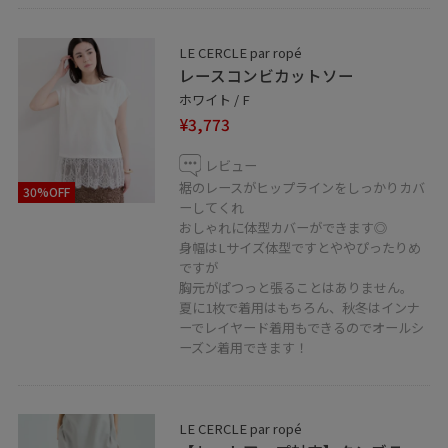
気に入ったコーデは♡マークをタップでお気に入り登録
することで何度でも見返すことができます♡
LE CERCLE par ropé
ぜひフォローもしていただけると嬉しいです✩*ˎˊ˗
レースコンビカットソー
ホワイト / F
¥3,773
レビュー
裾のレースがヒップラインをしっかりカバ
30%OFF
ーしてくれ
おしゃれに体型カバーができます◎
身幅はLサイズ体型ですとややぴったりめ
ですが
胸元がぱつっと張ることはありません。
夏に1枚で着用はもちろん、秋冬はインナ
ーでレイヤード着用もできるのでオールシ
ーズン着用できます！
LE CERCLE par ropé