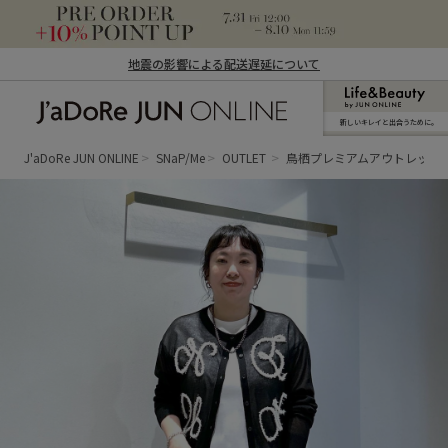
地震の影響による配送遅延について
新しいキレイと出合うために。
J'aDoRe JUN ONLINE（ジャドール ジュ
ン オンライン）
J'aDoRe JUN ONLINE
SNaP/Me
OUTLET
鳥栖プレミアムアウトレット