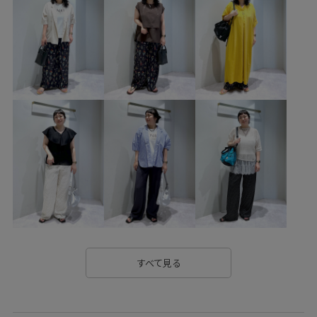
GUI36010
GUK16000
GUM16150
GUS15030
GU_10%
GU_SETUP
GU_オフィスカジュアル
Tシャツ
きれいに見える
きれいめ
ゆったり
ゆとり感
エレガント
オーバーサイズ
カジュアル
カットソー
キャッチー
ゴム仕様
サマーニット
シャツ
ショート丈
シワになりにくい
シンプル
シンプルで使いやすい
ジャケット
スタイルアップ
ストラップ
タンブラー
タンブラー加工
デザイン性
デニムスタイル
トレンド
トレンドライク
すべて見る
トレンド感
トングサンダル
ニット
ニット素材
ノースリーブ
ノースリーブカットソー
バッグ