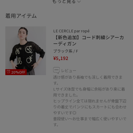
もっと見る
低身長・ややぽっちゃりでも
着用アイテム
着痩せして見えるスタイリングを投稿しています ⸝⋆
LE CERCLE par ropé
【新色追加】コード刺繍シアーカ
同じ悩みを持つ方もそうでない方も
ーディガン
参考にしていただけると嬉しいですˎˊ˗
ブラック系 / F
¥5,192
レビュー
20%OFF
☑︎低身長
透け感があり長袖でも涼しく着用できま
☑︎骨格ストレート
す。
Lサイズ体型でも身幅に余裕があり楽に着
☑︎イエベ秋
用できました。
ヒップライン全ては隠れませんが骨盤下辺
りの着丈でパンツにもスカートにも合わせ
商品の詳細は下記からご覧いただけます◎
やすいです◎
普段使い〜お仕事まで幅広く使いやすいで
す。