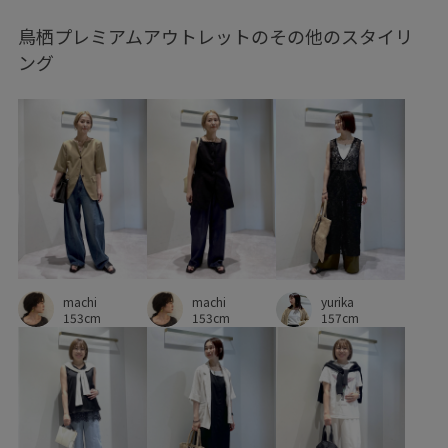
鳥栖プレミアムアウトレットのその他のスタイリ
バランスが取りやすい
ビジュー
フィット感
ング
ブラウス
プリントTシャツ
ベーシック
ラグジュアリー
リング
レイヤードスタイル
ワイドパンツ
ワンピース
上品
伸縮性
便利なポケット
傘
冷房対策
刺繍がポイント
快適
抜け感
持ち運びしやすい
日傘
春先
春夏
楽ちん
清涼感
爽やか
美脚
美脚効果
machi
machi
yurika
自宅で洗える
華やか
薄手
足長
透け感
153cm
153cm
157cm