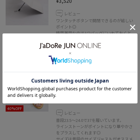
¥3,520
レビュー
ワンタッチボタンで開閉できるのが嬉しい
ポイント◎
晴雨兼用なので1つバッグにいれておくと
今からの時期重宝します。
LE CERCLE par ropé
【NICOLAS LAINAS(ニコラスライナ
ス)】クリスタルモチーフフラット
サンダル
シルバー / 37
¥9,900
40%OFF
レビュー
普段23.5〜24.0で37を履いています。
ラインストーンがポイントになり華やかさ
をプラスしてくれます◎
サイズは普段のサイズジャストがオススメ