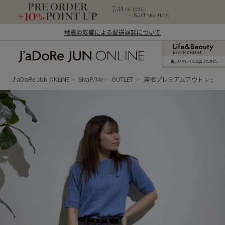
地震の影響による配送遅延について
新しいキレイと出合うために。
J'aDoRe JUN ONLINE（ジャドール ジュ
ン オンライン）
J'aDoRe JUN ONLINE
SNaP/Me
OUTLET
鳥栖プレミアムアウトレット