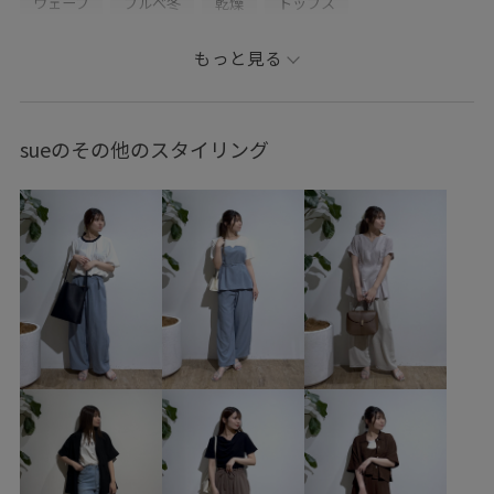
ウェーブ
ブルべ冬
乾燥
トップス
ニット/セーター
パンツ
デニムパンツ
バッグ
もっと見る
ボストンバッグ
シューズ
スニーカー
ファッション雑貨
ベルト
GDM86500
GDS16060
sueのその他のスタイリング
GIA95000
GIW15020
GIX16050
1127PICTS
1枚でコーディネート
25AW10
25AW20
25AWPICgoodssale
25AWPICgoodssale_pick
25AWRPbagshoes
25AWRPwintergoods
25AWRPwintergoods_all
25sssale通勤服
26mother'sday
26SSBHPC
26SSRPボトム
26SSデニムpick_up
2WAYで使える
Exclusive_GW