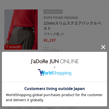
2BUY10%OFF
ROPÉ PICNIC PASSAGE
22mmスリムスクエアバックルベ
ルト
ブラック系 / F
¥1,197
60%OFF
レビュー
シンプルで使いやすいベルトです！
関連タグ
初夏コーデ
夏コーデ
運動会コーデ
お出かけコーデ
旅行コーデ
アウトドアコーデ
パンツスタイル
カジュアルコーデ
シンプルコーデ
ROPÉ PICNIC