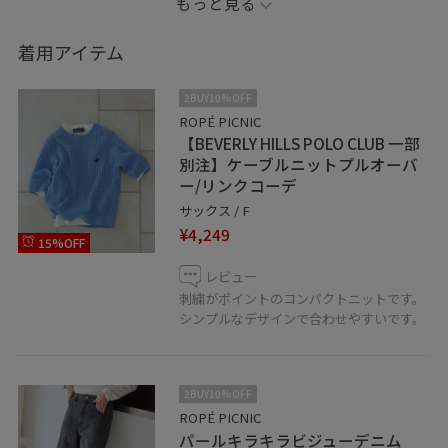
もっと見る
下半身がコンプレックスなので、
同じ悩みを持った方に
着用アイテム
少しでも参考になれば嬉しいです！
2BUY10%OFF
フォローやお気に入り登録していただくと
ROPÉ PICNIC
【BEVERLY HILLS POLO CLUB 一部
気になった商品を
別注】ケーブルニットプルオーバ
後から見返す事ができます⭐︎
ー/リンクコーデ
サックス / F
そして個人Instagram開設しました〜〜〜！
¥4,249
15%OFF
@sue_____00
こちらもぜひフォローお願いします☺︎
レビュー
刺繍がポイントのコンパクトニットです。
シンプルなデザインで合わせやすいです。
スクロールすると商品の詳細ご覧いただけます！
2BUY10%OFF
ROPÉ PICNIC
パールキラキラビジューデニム