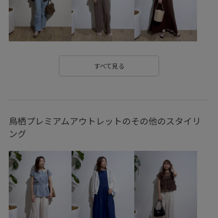
oshigoto10look_mon
pic0627
RP25AW
RP25AWsale値下げ
RP25SS
RP26SS
RP26SS_goods
RP26SS_サマーニット
RP26SS_着映えるサマーニット
RP26SS着映えトップス
すべて見る
Wtops_pickup
お出かけ用
きれいめ
ゆったり
アクリル
ウエストマーク
オーバーサイズ
鳥栖プレミアムアウトレットのその他のスタイリ
オールシーズン
カジュアル
カーゴパンツ
キッズ
ング
キャップ
キラキラ
クルーネック
ケーブル編み
コットン
シャツ
ショルダーバッグ
シンプル
シンプルなトップス
ジャケット
ジーンズ
スウェット
スウェットパンツ
スエード
スカート
スタイリング
スタイルアップ
スッキリ
ストラップ