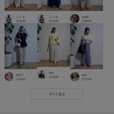
スポーツ
スポーティ
スラックス
セットアップ
ｉｒｅ
maki
ｉｒｅ
タフな素材
デニムに合わせる
トラッド
トレンド感
151cm
158cm
151cm
ナチュラル
ニット
ニットトップス
パール
ビジュー
ビスチェ
フィット感
フリーサイズ
ブラウス
ブラウン
ブラック
プリーツスカート
ベーシック
ポーチ
メッシュ
モダン
レトロ
ロングシーズン
ワイドシルエット
伸縮性
別注
risa
Shi☆
sue
153cm
154cm
157cm
別注アイテム
大人カジュアル
女性らしい印象
快適
快適なはき心地
秋冬
程よい厚み
立体感
華やか
すべて見る
薄手
親子コーデ
透け感
通気性
長財布
限定カラー