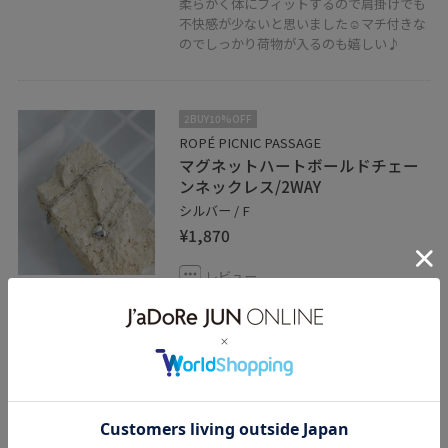
柔らかく体にフィットするので肩掛けでも
不快感が少ないと思いました☺︎マチ付きな
のでしっかり荷物が入るのも嬉しい♪︎
2BUY10%OFF
ROPÉ PICNIC PASSAGE
マグネットハートボールドチェー
ンネックレス/2WAY
シルバー / F
¥1,870
レビュー
マグネットで着脱がとにかく簡単!!
金属のクールな印象もありつつ、ハートモ
チーフで可愛らしさもしっかり出してくれ
ます♪︎
関連タグ