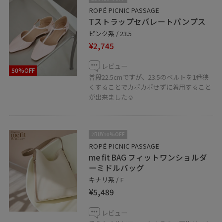
ROPÉ PICNIC PASSAGE
Tストラップセパレートパンプス
ピンク系 / 23.5
¥2,745
レビュー
50%OFF
普段22.5cmですが、23.5のベルトを1番狭
くすることでカポカポせずに着用すること
が出来ました☺︎
2BUY10%OFF
ROPÉ PICNIC PASSAGE
me fit BAG フィットワンショルダ
ーミドルバッグ
キナリ系 / F
¥5,489
レビュー