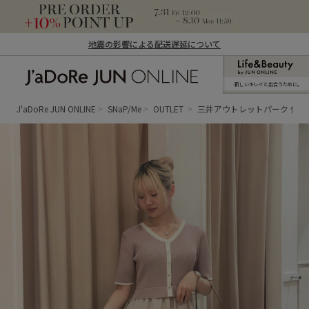
地震の影響による配送遅延について
新しいキレイと出合うために。
J'aDoRe JUN ONLINE（ジャドール ジュ
ン オンライン）
J'aDoRe JUN ONLINE
SNaP/Me
OUTLET
三井アウトレットパーク 仙