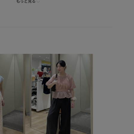
もっと見る
パンツ
バッグ
ショルダーバッグ
シューズ
K36070
BVS16040
BVX36110
MSpecial_pickup
S
vis_26ssbag
VIS_ceremony_2026
lsize
Wbag_pickup
Wbottoms_pickup
WEB限定
こなれ感
さらっとした表面
さらりとした
なめらか
る
カジュアル
クッション
シャープ
ショート丈
ラップ
スラックス
セットアップ
タイツ
タック
ツ
ニット
ハイウエスト
ハリ感
バブーシュ
ントボタン
ベルト
ボタンがポイント
ポインテッドトゥ
ワイドシルエット
ワイドパンツ
ワンピース
上品
低反発
卒業式入学式
収納力
取り外し可能
合わせやすい
女性らしさ
後ろ姿も美しい
歩きやすい