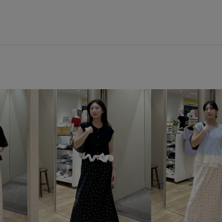
トップス
カーディガン
パンプス
BVA36030
BV
VIS_2026SS_POLO
VIS_26S
VIS_outdoor_look
VIS_smal
きれいに見える
きれいめ
インソール
オシャレに見え
スカート
スッキリ
スト
タックデザイン
デニムパン
パール
フォーマル
フロ
メッシュ
ロングスカート
二の腕が隠れる
伸縮性
取り外し可能なショルダー