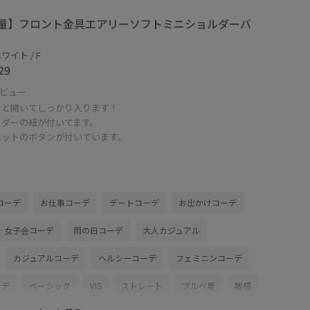
量】フロント金具エアリーソフトミニショルダーバ
ワイト / F
29
ビュー
ッと開いてしっかり入ります！
ルダーの紐が付いてます。
ネットのボタンが付いています。
コーデ
お仕事コーデ
デートコーデ
お出かけコーデ
女子会コーデ
雨の日コーデ
大人カジュアル
カジュアルコーデ
ヘルシーコーデ
フェミニンコーデ
ーデ
ベーシック
VIS
ストレート
ブルべ夏
敏感