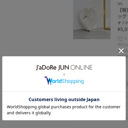
VIS
【軽
ッグ
オフホ
¥5,9
レ
ガバ
ショ
マグ
関連タグ
春コーデ
初夏コーデ
夏
旅行コーデ
推し活コーデ
パンツスタイル
体型カバー
シンプルコーデ
きれいめコ