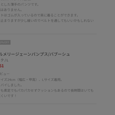
ッとした薄手のパンツです。
感はありません。
ストはゴムが入っているので楽に着ることができます。
で止まりますが少し緩いのでベルトを通してもいいかもしれない
！
10%OFF
ルメリージェーンパンプス/バブーシュ
 / L
51
ビュー
イズ24cm（幅広・甲高）、Lサイズ着用。
ルバイしました。
でも素足でもパカパカせずクッションもあるので長時間はいても
にくいです！