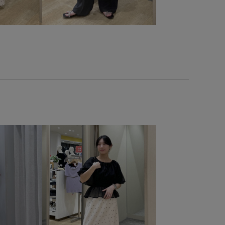
洗える
爽やか
疲れにくい
着回しやすい
程よい肉感
やか
足長
軽くて柔らかい
透け感
長財布
靴下