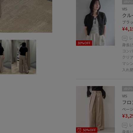
2BUY
VIS
クル
ブラック
¥4,1
レ
30%OFF
身長1
コン
クリ
マシ
入れ
2BUY
VIS
フロ
ベージュ
¥3,2
レ
50%OFF
身長1