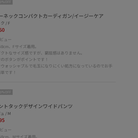
10%OFF
ーネックコンパクトカーディガン/イージーケア
 / F
50
ビュー
58cm、Fサイズ着用。
パクトなサイズ感ですが、窮屈感はありません。
アのボタンがポイントです！
ンウォッシャブルで毛玉になりにくい処方になっているのでお手
簡単です！
10%OFF
ントタックデザインワイドパンツ
 / M
95
ビュー
58cm、Mサイズ着用。