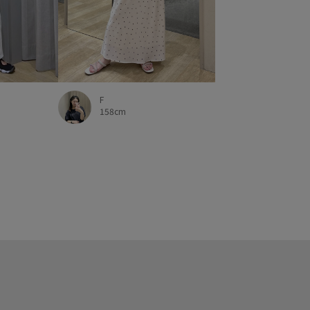
F
158cm