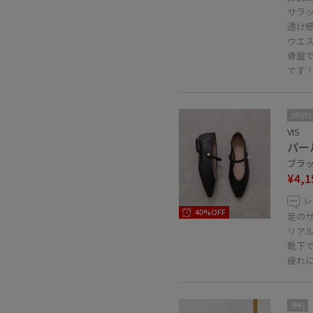
サラ
透け
ウエ
骨盤
です
2BUY
VIS
パー
ブラック
¥4,1
レ
40%OFF
足のサ
リア
靴下
疲れ
予約