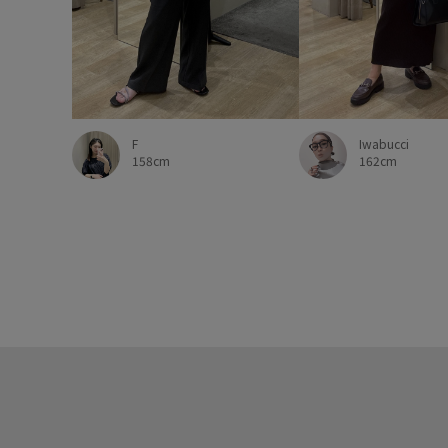
F
Iwabucci
158cm
162cm