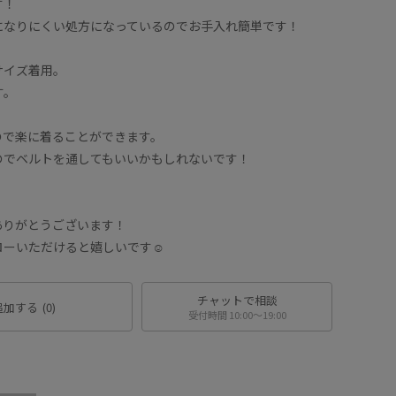
す！
になりにくい処方になっているのでお手入れ簡単です！
サイズ着用。
す。
ので楽に着ることができます。
のでベルトを通してもいいかもしれないです！
ありがとうございます！
いただけると嬉しいです☺︎︎︎︎
チャットで相談
追加する
(0)
受付時間 10:00〜19:00