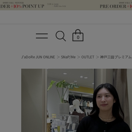
0
J'aDoRe JUN ONLINE
SNaP/Me
OUTLET
神戸三田プレミアム