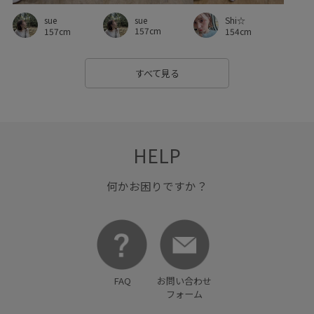
ロンT
ロングスカート
上品
丸みのあるフォルム
sue
sue
Shi☆
157cm
157cm
154cm
伸縮性
光沢感
冬ニット_pickup
切り替え
動きやすい
収納力
大人カジュアル
小物
すべて見る
履きやすい
幅広
快適
毛玉になりにくい
着心地が良い
立体感
羽織としても使える
華やか
HELP
親子コーデ
足長
身体にフィット
軽くて柔らかい
通勤用
金ボタン
防寒性
靴
何かお困りですか？
FAQ
お問い合わせ
フォーム