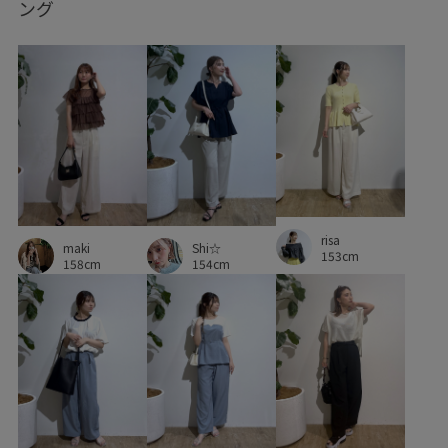
ング
キャミソール
コーディネートのアクセント
コート
ゴールドの金具
シャツ
ショルダーバッグ
シンプル
シンプルコーデ
シール
ジャケット
ジャージ
スカート
スクエアトゥ
スタイルアップ
スタンドカラー
スッキリ
ストライプ柄
スペシャルアイテム
スラックス
セットアップ
risa
maki
Shi☆
153cm
セレモニー8選
タートルネック
ダウン
チェック柄
158cm
154cm
デイリーで活躍
デニムに合わせる
ニット
ネックレス
ハイウエスト
ハイネック
ハンドバッグ
パンツ
フォーマル
ブラウス
ブーツ
ベーシック
ボタンがポイント
ボーダー
メルトン生地
リブ