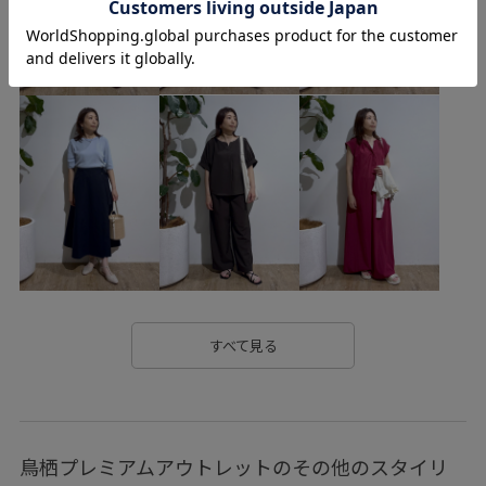
25awRPonepiece
25AWRPouter
25AWRP人気急上昇トップス
25PICxmasgift
25SS10
25SS20
25ssworklook3
25ssworklook5
2WAYで使える
pic0627
picniccoupon
RP25AW
RP25SS
RP25SSbag&shoes
RP25ssgoods
RP25羽織り
RPサンリオ
RPジャンスカインナー
RP秋色トップス
SALE雑貨_pickup
sanrio
VERY掲載商品
あたたかい
お気に入りアイテム_pickup
すべて見る
こなれ感
なめらか
ふんわり
アウター
アクセサリー
アッシュ
ウォーム感
エレガント
鳥栖プレミアムアウトレットのその他のスタイリ
オールインワン_pickup
カジュアル
カーディガン