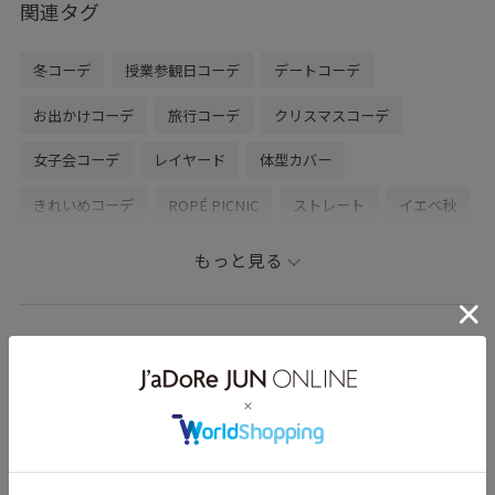
関連タグ
冬コーデ
授業参観日コーデ
デートコーデ
お出かけコーデ
旅行コーデ
クリスマスコーデ
女子会コーデ
レイヤード
体型カバー
きれいめコーデ
ROPÉ PICNIC
ストレート
イエベ秋
混合
低身長
トップス
ニット/セーター
もっと見る
ジャケット/アウター
その他アウター
ワンピース
バッグ
ボストンバッグ
シューズ
バレエシューズ
ｉｒｅのその他のスタイリング
GDE55000
GDL55040
GDM55150
GIA35000
GIX15060
1127PICTS
25AW10
25AW15
25AW20
25AWPICgoodssale
25AWRPknitcollection_all