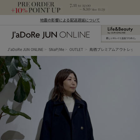
地震の影響による配送遅延について
新しいキレイと出合うために。
J'aDoRe JUN ONLINE（ジャドール ジュ
ン オンライン）
J'aDoRe JUN ONLINE
SNaP/Me
OUTLET
鳥栖プレミアムアウトレット