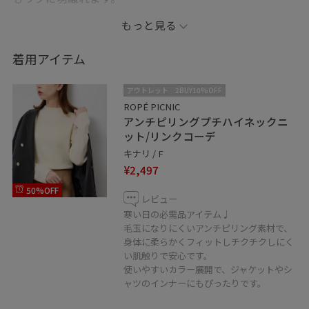
金ボタン使いできちんと感があるので、きれいめのワン
もっと見る
ピースや通勤スタイルにもぴったり。
ボタンを上まで留めるとスタンドカラーになるので、首
着用アイテム
周りも暖かで防寒性もばっちりです♩
アウトレット
2BUY10%OFF
ROPÉ PICNIC
アンチピリングプチハイネックニ
低身長の方、下半身が気になる…
ット/リンクコーデ
同じ悩みをお持ちの方へ
キナリ / F
おすすめのスタイリングを紹介しています。
¥2,497
50%OFF
♡マークをタップすると
レビュー
いつでもお気に入り一覧からチェックできます。
寒い日の必需品アイテム♩
毛玉になりにくいアンチピリング素材で、
身体に柔らかくフィットしチクチクしにく
ぜひご利用ください♩
い肌触りで安心です。
使いやすいカラー展開で、ジャケットやシ
ャツのインナーにもぴったりです。