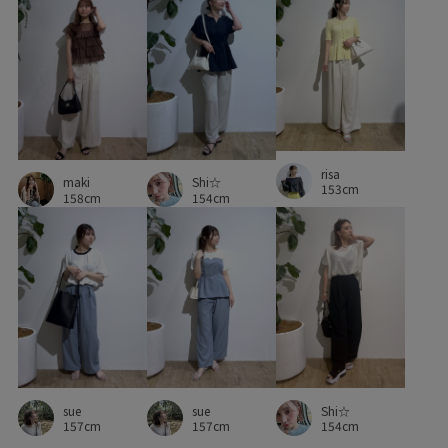
ゴールドの金具
シアー
シャツ
ショルダーバッグ
シンプル
シンプルコーデ
ジャケット
スウェット
スウェットパンツ
スエード
スカート
スタイルアップ
スッキリ
スポーツ
スポーティ
risa
maki
Shi☆
153cm
セットアップ
セレモニー8選
タック
ダウン
158cm
154cm
チェック柄
ツイードジャケット
ツイード素材
デイリーで活躍
デニムに合わせる
ニット
ネックレス
ハイウエスト
ハイネック
ハンドバッグ
フィット感
フォーマル
ブラウス
ブーツ
プリーツスカート
ボウタイ
ボーダー
マニッシュ
sue
sue
Shi☆
157cm
157cm
154cm
ミックススタイル
メッシュ
リブ
レトロ