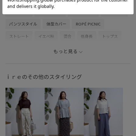
旅行コーデ
推し活コーデ
女子会コーデ
レイヤード
パンツスタイル
体型カバー
ROPÉ PICNIC
ストレート
イエベ秋
混合
低身長
トップス
ニット/セーター
カーディガン
パンツ
スラックス
もっと見る
バッグ
ボストンバッグ
シューズ
スニーカー
GDK55280
GDM55150
GDS55140
GIA95000
ｉｒｅのその他のスタイリング
GIX15060
1127PICTS
25AWPICgoodssale
25AWPICgoodssale_pick
25AWRPbagshoes
25awRPbottoms
25AWRPknitcollection
25AWRPknitcollection_all
25AWRPwintergoods
25AWRPwintergoods_all
25AWRP人気急上昇トップス