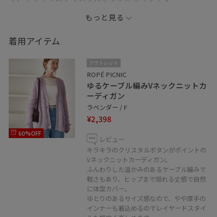
ヒップまで隠れる丈感なので、すとんと落ち感のあるボ
もっと見る
トムスがバランス良く着用できておすすめです。
着用アイテム
低身長の方、下半身が気になる…
アウトレット
同じ悩みをお持ちの方へ
ROPÉ PICNIC
ゆるケーブル編みVネックニットカ
おすすめのスタイリングを紹介しています。
ーディガン
ラベンダー / F
♡マークをタップすると
¥2,398
いつでもお気に入り一覧からチェックできます。
60%OFF
レビュー
ぜひご利用ください♩
キラキラのクリスタルボタンがポイントの
Vネックニットカーディガン。
ふんわりした温かみのあるケーブル編みで
軽さもあり、ヒップまで隠れる丈感で自然
に体型カバー。
ゆとりのあるサイズ感なので、やや厚手の
インナーも着込めるのでレイヤードスタイ