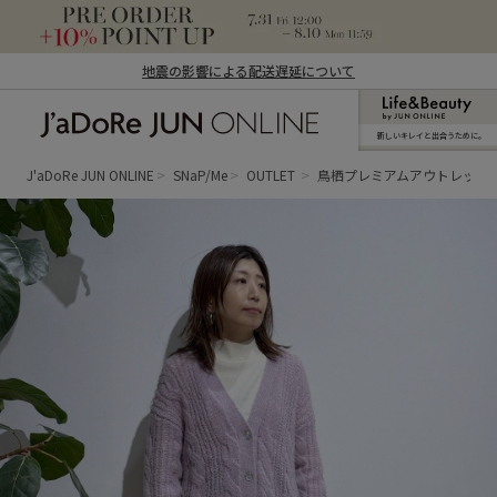
地震の影響による配送遅延について
新しいキレイと出合うために。
J'aDoRe JUN ONLINE（ジャドール ジュ
ン オンライン）
J'aDoRe JUN ONLINE
SNaP/Me
OUTLET
鳥栖プレミアムアウトレット