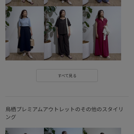
25awスリートーンツイード
25PICxmasgift
25SS10
25SS20
25ssworklook3
25ssworklook5
2BUY10%OFF対象商品
2WAYで使える
pic0627
picniccoupon
ROPÉPICNIC_TIMESALE
RP25AW
RP25awbottoms
RP25SS
RP25SSbag&shoes
RP25ssgoods
RPジャンスカインナー
RP秋色トップス
すべて見る
VERY掲載商品
Wbag&shoes_pickup
Wbottoms_pickup
Wshoes_pickup
あたたかい
お気に入り急上昇_pickup
鳥栖プレミアムアウトレットのその他のスタイリ
きちんと感
こなれ感
さらっとした着心地
ふんわり
ング
ゆったり
ウォーム感
エレガント
オフィス
オフィスカジュアル
オーバーサイズ
カジュアル