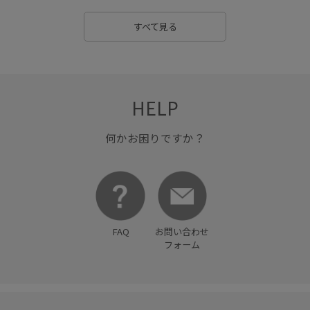
ロングスカート
ワイドシルエット
ワンピース
上品
すべて見る
丸みのあるフォルム
伸縮性
光沢感
収納力
大人カジュアル
女性らしい印象
幅広
快適
HELP
快適なはき心地
毛玉になりにくい
甘辛MIX
疲れにくい
程よいゆとり
穿き心地が良い
立体感
何かお困りですか？
立体的
華やか
落ち感
親子コーデ
身体にフィット
透け感
通気性
限定カラー
FAQ
お問い合わせ
フォーム