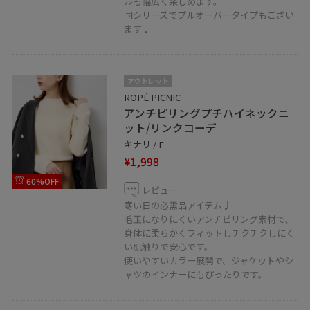
ルも幅広く楽しめます。
同シリーズでプルオーバータイプもござい
ます♩
アウトレット
ROPÉ PICNIC
アンチピリングプチハイネックニ
ット/リンクコーデ
キナリ / F
¥1,998
60%OFF
レビュー
寒い日の必需品アイテム♩
毛玉になりにくいアンチピリング素材で、
身体に柔らかくフィットしチクチクしにく
い肌触りで安心です。
使いやすいカラー展開で、ジャケットやシ
ャツのインナーにもぴったりです。