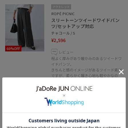
アウトレット
ROPÉ PICNIC
スリートーンツイードワイドパン
ツ/セットアップ対応
チャコール / S
¥2,596
60%OFF
レビュー
程よく厚みがあり暖かみのあるツイードワ
イドパンツ。
きちんと感のイメージがあるツイード素材
ですが、柔らかく履き心地も軽やかなの
で、デイリーコーデにも使いやすい♩
タック入りで腰回りがラクな着心地なが
ら、センターにラインが入っていることで
足周りもすっきりと見せてくれます。
関連タグ
初冬コーデ
デートコーデ
お出かけコーデ