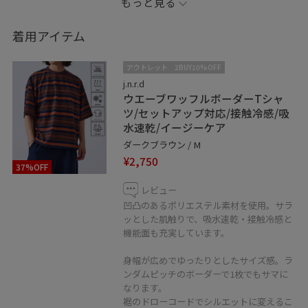
もっと見る
デニムやショートパンツと合わせたカジュアルなスタイ
着用アイテム
ルもおすすめです！
アウトレット
2BUY10%OFF
j.n.r.d
ウエーブワッフルボーダーTシャ
ツ/セットアップ対応/接触冷感/吸
水速乾/イージーケア
ダークブラウン / M
¥2,750
37%OFF
レビュー
凹凸のあるポリエステル素材を使用。サラ
ッとした肌触りで、吸水速乾・接触冷感と
機能面も充実しています。
身幅が広めでゆったりとしたサイズ感。ラ
ンダムピッチのボーダーで1枚でもサマに
なります。
裾のドローコードでシルエットに変えるこ