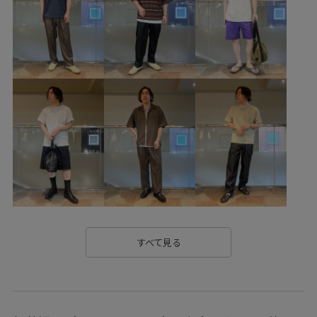
シャーリング
ショートパンツ
シンプル
シンプルコーデ
スタイリング
スポーツ
セットアップ
テーパードパンツ
トレンド
ドローコード
ニット
ノースリーブ
プルオーバー
ベルト
ホワイト
ボーダー
ポケット付き
ポリエステル
モード感
ラウンドカットの裾
ラフ
リネン
リラックス感
ワイドデニム
ワイドパンツ
ヴィンテージ
ヴィンテージ感
主役アイテム
伸縮性
凹凸感
合わせやすい
吸水速乾
接触冷感
新鮮
すべて見る
柔らかい手触り
毎シーズン
着やすい
落ち感
薄手