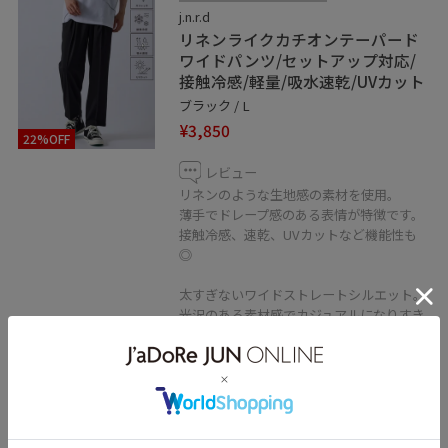
j.n.r.d
リネンライクカチオンテーパード
ワイドパンツ/セットアップ対応/
接触冷感/軽量/吸水速乾/UVカット
ブラック / L
¥3,850
22%OFF
レビュー
リネンのような生地感の素材を使用。
薄手でドレープ感のある表情が特徴です。
接触冷感、速乾、UVカットなど機能性も
◎
太すぎないワイドストレートシルエット。
光沢のある素材感でカジュアルになりすき
ず、キレイめスタイルでも使いやすいで
す。
同素材のシャツ(AOG05090)とのセットア
ップはもちろん、単品でも着回しの効くア
イテムです◎