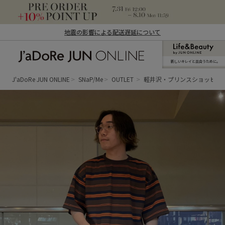
地震の影響による配送遅延について
新しいキレイと出合うために。
J'aDoRe JUN ONLINE（ジャドール ジュ
ン オンライン）
J'aDoRe JUN ONLINE
SNaP/Me
OUTLET
軽井沢・プリンスショッピン