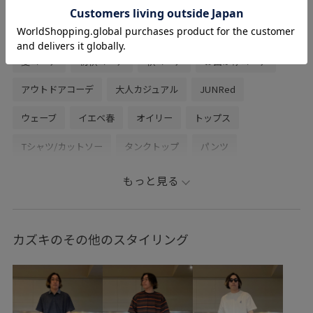
関連タグ
夏コーデ
初秋コーデ
秋コーデ
お出かけコーデ
アウトドアコーデ
大人カジュアル
JUNRed
ウェーブ
イエベ春
オイリー
トップス
Tシャツ/カットソー
タンクトップ
パンツ
スラックス
AOF05000
AOM05370
AOS05180
もっと見る
2BUY10%OFF対象商品
Tシャツ
UVカット
きれいめ
こだわり
やや大きめ
インナーとして
イージーケア
カズキのその他のスタイリング
イージーパンツ
カジュアル
カットソー
コットン
コーディネートの主役
サマーニット
シャツ