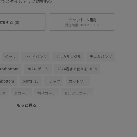
とでスタイルアップ効果も◎
チャットで相談
追加する
(0)
受付時間 10:00〜19:00
ジップ
ワイドパンツ
グルカサンダル
デニムパンツ
024bottom
2024_デニム
2024春まで使える_MEN
gnbottom
pants_15
Tシャツ
カットソー
ック
夏コーデ
初秋コーデ
お出かけコーデ
もっと見る
コーデ
モノトーンコーデ
カジュアルコーデ
JUNRed
ウェーブ
ブルべ冬
敏感
トップス
ト/アウター
ブルゾン
パンツ
スラックス