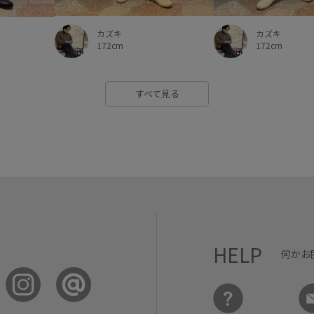
カズキ
カズキ
172cm
172cm
すべて見る
HELP
何かお