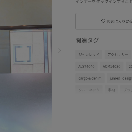
インナーをタックインするこ
お気に入りに
関連タグ
ジュンレッド
アクセサリー
ALS74040
AOM14030
2
cargo＆denim
junred_desi
クルーネック
半袖
ブラ
大人カジュアル
ワントーン
シンプルコーデ
ベーシック
Tシャツ/カットソー
ジャケッ