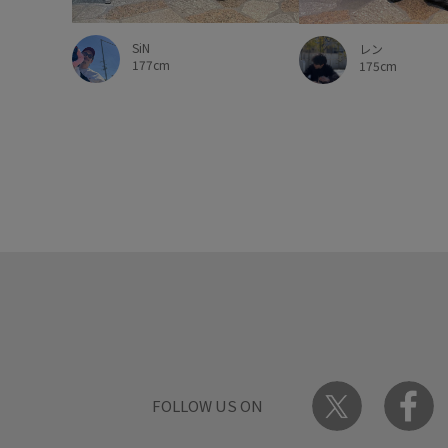
SiN
レン
177cm
175cm
FOLLOW US ON