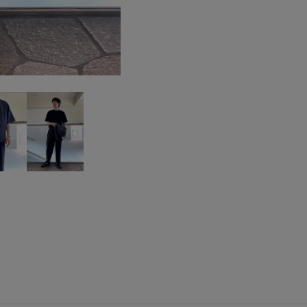
ANS74170
AOL14010
A
junred_summerpants
junred
期間限定イベント対象
高身