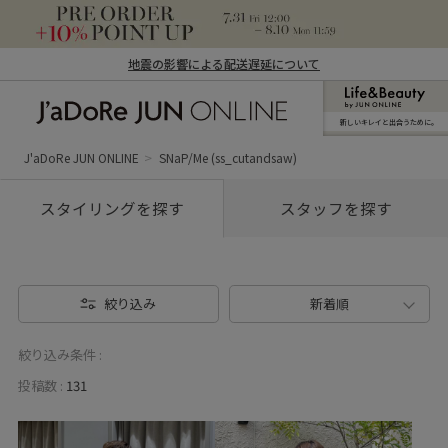
地震の影響による配送遅延について
新しいキレイと出合うために。
J'aDoRe JUN ONLINE（ジャドール ジュ
ン オンライン）
J'aDoRe JUN ONLINE
SNaP/Me (ss_cutandsaw)
スタイリングを探す
スタッフを探す
絞り込み
新着順
絞り込み条件 :
投稿数 :
131