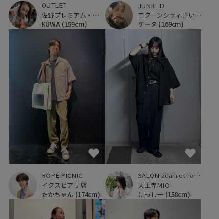
OUTLET
JUNRED
佐野プレミアム・アウトレット
コクーンシティさいたま新都心
KUWA
(159cm)
ケータ
(169cm)
SALON adam et ropé
ROPÉ PICNIC
天王寺MIO
イクスピアリ店
にっしー
(158cm)
たかちゃん
(174cm)