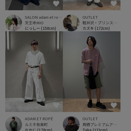
SALON adam et ropé
OUTLET
天王寺MIO
軽井沢・プリンスショッピングプラザ
にっしー
(158cm)
カズキ
(172cm)
ADAM ET ROPÉ
OUTLET
ルミネ有楽町
鳥栖プレミアムアウトレット
なかじ
(178cm)
Taka
(173cm)