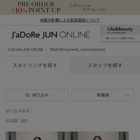
地震の影響による配送遅延について
新しいキレイと出合うために。
J'aDoRe JUN ONLINE（ジャドール ジュ
ン オンライン）
J'aDoRe JUN ONLINE
SNaP/Me (junred_summerpants)
スタイリングを探す
スタッフを探す
絞り込み
新着順
絞り込み条件 :
投稿数 :
103