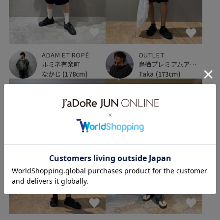
OUTLET
ADAM ET ROPÉ
鳥栖プレミアムアウトレット
ルミネ有楽町
Taka
(173cm)
なかじ
(178cm)