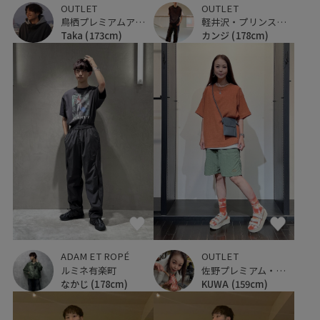
OUTLET
OUTLET
鳥栖プレミアムアウトレット
軽井沢・プリンスショッピングプラザ
Taka
(173cm)
カンジ
(178cm)
ADAM ET ROPÉ
OUTLET
ルミネ有楽町
佐野プレミアム・アウトレット
なかじ
(178cm)
KUWA
(159cm)