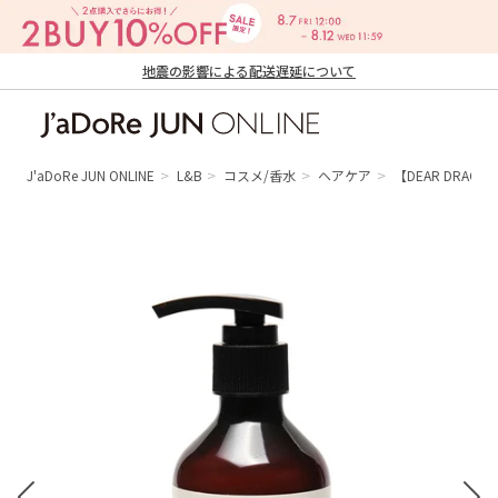
地震の影響による配送遅延について
J'aDoRe JUN ONLINE（ジャドール ジュ
ン オンライン）
J'aDoRe JUN ONLINE
L&B
コスメ/香水
ヘアケア
【DEAR DRACE