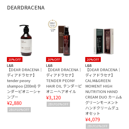
爽やか
韓国コスメ
DEARDRACENA
20%OFF
20%OFF
20%OFF
L&B
L&B
L&B
【DEAR DRACENA｜
【DEAR DRACENA｜
【DEAR DRACENA｜
ディアドラセナ】
ディアドラセナ】
ディアドラセナ】
tender peony
TENDER PEONY
CALM&GREEN
shampoo (200ml) テ
HAIR OIL テンダーピ
MOMENT HIGH
ンダーピオニーシャ
オニーヘアオイル
NUTRITION HAND
¥3,120
ンプー
CREAM DUO カーム&
¥2,880
グリーンモーメント
2BUY10%OFF
ハンドクリームデュ
2BUY10%OFF
オセット
¥4,079
2BUY10%OFF