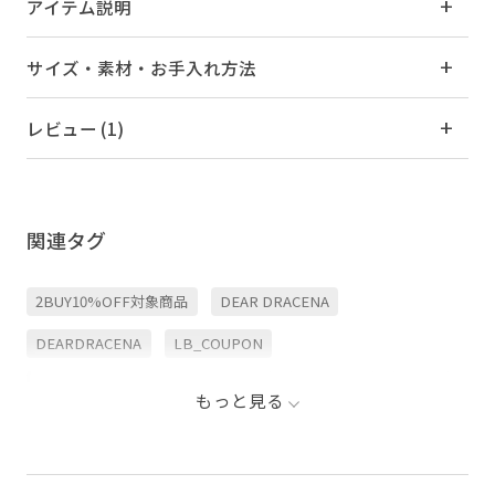
アイテム説明
サイズ・素材・お手入れ方法
レビュー (1)
関連タグ
2BUY10%OFF対象商品
DEAR DRACENA
DEARDRACENA
LB_COUPON
コンディショナー・トリートメント
シャンプー
シルク
もっと見る
スカルプケア
タオル
テンダーピオニーシリーズ
ドライ
フレグランス
ボディケア
マスク