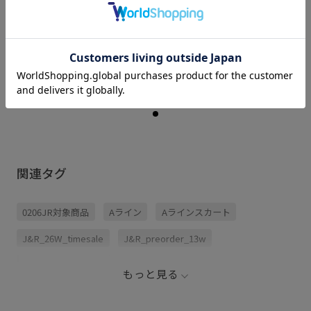
骨格： ストレート
パーソナルカラー： ブルべ夏
普段のトップスサイズ： M
着用サイズ : M
カラー : オレンジ (70)
関連タグ
0206JR対象商品
Aライン
Aラインスカート
J&R_26W_timesale
J&R_preorder_13w
J&R_victorycam_02
もっと見る
JUN&ROPE260422クーポン対象アイテム