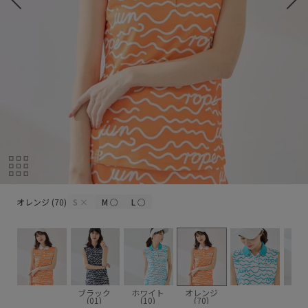
オレンジ (70)
オレンジ (70)
S
×
M
○
L
○
ブラック
ホワイト
オレンジ
(01)
(10)
(70)