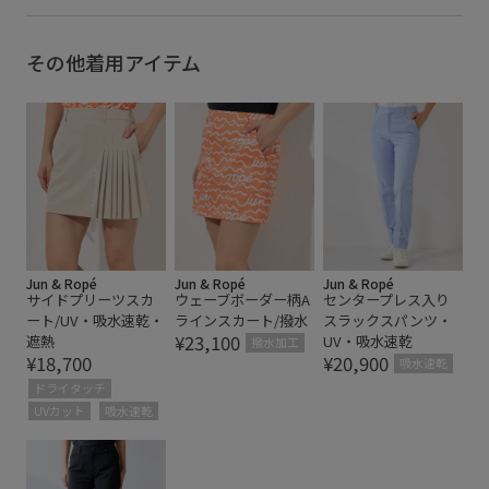
JUN&ROPE260514クーポン対象アイテム
JUN&ROPE260521クーポン対象アイテム
その他着用アイテム
JUN&ROPE260807対象アイテム
sleeveless_golf
UVカット
さらっとした着心地
クリーンな印象
ゴルフ
シンプルコーデ
スカート
スタイリッシュ
スッキリ
タウンユース
デザイン性
ノースリーブ
ハイゲージ
ボーダー
ポロシャツ
ワンピース
Jun & Ropé
Jun & Ropé
Jun & Ropé
サイドプリーツスカ
ウェーブボーダー柄A
センタープレス入り
上品
伸縮性
吸水速乾
夏の機能素材アイテム
ート/UV・吸水速乾・
ラインスカート/撥水
スラックスパンツ・
¥23,100
遮熱
UV・吸水速乾
幅広
機能素材
撥水加工
¥18,700
¥20,900
吸水速乾
ドライタッチ
UVカット
吸水速乾