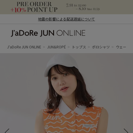
地震の影響による配送遅延について
J'aDoRe JUN ONLINE（ジャドール ジュ
ン オンライン）
J'aDoRe JUN ONLINE
JUN&ROPÉ
トップス
ポロシャツ
ウェーブボ