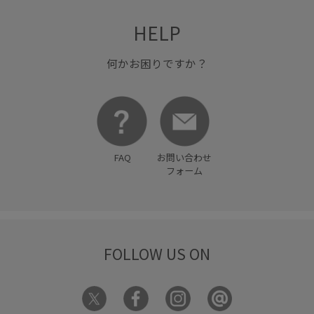
JUN&ROPE260807対象アイテム
HELP
waterrepellent_men_J&R
アウター
ウインドブレーカー
エッジィ
キャディバッグ
何かお困りですか？
ゴルフ
シンプル
シンプルなデザイン
ジャケット
スタイリッシュ
スポーツウェア
スポーティ
バッグ
ブランドロゴ
ベーシック
ミニマル
ロゴプリント
FAQ
お問い合わせ
上品
夏の機能素材アイテム
快適
快適な着心地
フォーム
持ち運びに便利
撥水加工
撥水機能
普段使い
耐久性
薄手
透け感
FOLLOW US ON