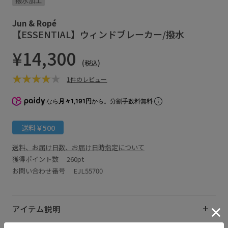
撥水加工
Jun & Ropé
【ESSENTIAL】ウィンドブレーカー/撥水
¥14,300
(税込)
1件のレビュー
なら
月々1,191円
から。分割手数料無料
送料￥500
送料、お届け日数、お届け日時指定について
獲得ポイント数
260pt
お問い合わせ番号 EJL55700
アイテム説明