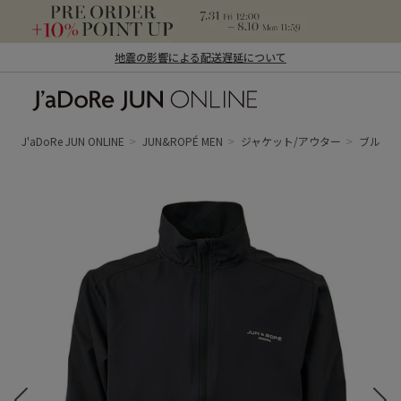
地震の影響による配送遅延について
J'aDoRe JUN ONLINE（ジャドール ジュ
ン オンライン）
J'aDoRe JUN ONLINE
JUN&ROPÉ MEN
ジャケット/アウター
ブルゾ