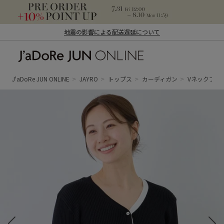
地震の影響による配送遅延について
J'aDoRe JUN ONLINE（ジャドール ジュ
ン オンライン）
J'aDoRe JUN ONLINE
JAYRO
トップス
カーディガン
Vネックブロ