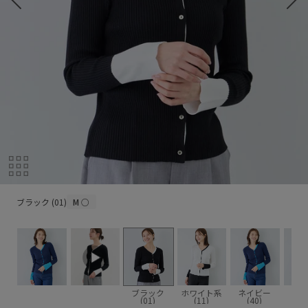
ブラック (01)
ブラック (01)
M
○
ブラック
ホワイト系
ネイビー
ブル
(01)
(11)
(40)
(4