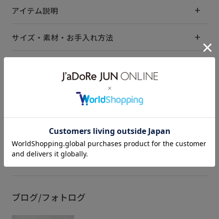
アイテム説明
サイズ・素材・お手入れ方法
関連タグ
2BUY10%OFF対象商品
FL26_0330
Vネック
きれいめ
さらっとした肌触り
さらりとした
なめらか
オフィス
カジュアル
カーディガン
もっと見る
コーディネートのアクセント
シンプル
スカート
スッキリ
スッキリ見え
タイト
タイトスカート
テーパードパンツ
デザイン性
デニムパンツ
ブログ/フォトログ
トップス
ニット
ニット素材
パンツ