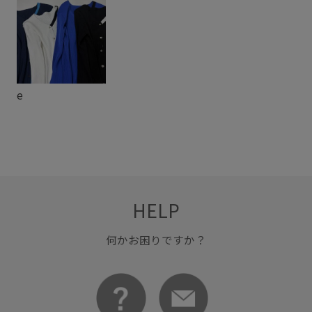
フレアスカート
ポリエステル
リブニット
レーヨン混
万能アイテム
伸縮性
切り替え
大人カジュアル
女性らしいスタイル
春秋
e
着回しやすい
着心地が良い
羽織としても使える
HELP
何かお困りですか？