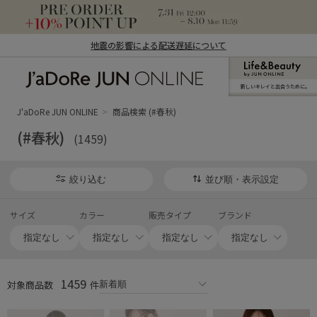
地震の影響による配送遅延について
新しいキレイと出合うために。
J'aDoRe JUN ONLINE（ジャドール ジュ
ン オンライン）
J'aDoRe JUN ONLINE
商品検索 (#春秋)
(#春秋)
(1459)
絞り込む
並び順・表示設定
サイズ
カラー
販売タイプ
ブランド
1459
対象商品数
件