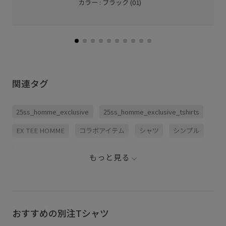
カラー : ブラック (01)
関連タグ
25ss_homme_exclusive
25ss_homme_exclusive_tshirts
EX TEE HOMME
コラボアイテム
シャツ
シンプル
スウェット
スラックス
セーター
トレンド
もっと見る
トレンド感
ニット
ヒップホップ
ワイドデニム
ヴィンテージ
ヴィンテージ感
定番
春夏
機能的
機能的なデザイン
耐久性
おすすめの別注Tシャツ