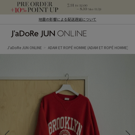
地震の影響による配送遅延について
J'aDoRe JUN ONLINE（ジャドール ジュ
ン オンライン）
J'aDoRe JUN ONLINE
ADAM ET ROPÉ HOMME
(ADAM ET ROPÉ HOMME)