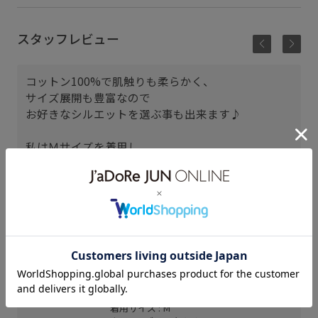
スタッフレビュー
コットン100%で肌触りも柔らかく、
サイズ展開も豊富なので
お好きなシルエットを選ぶ事も出来ます♪
私はＭサイズを着用し、
袖丈は肘あたりまで、
着丈は腰下あたりまでありました！
ADAM ET ROPÉ plus ルミネ立川
店
かっしー (163cm)
骨格： ウェーブ
パーソナルカラー： イエベ秋
普段のトップスサイズ： M
着用サイズ : M