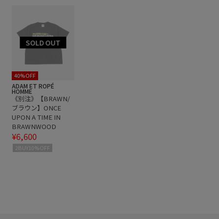
40%OFF
ADAM ET ROPÉ
HOMME
《別注》【BRAWN/
ブラウン】ONCE
UPON A TIME IN
BRAWNWOOD
¥6,600
2BUY10%OFF