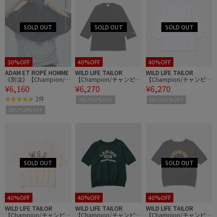
30%OFF
40%OFF
40%OFF
ADAM ET ROPÉ HOMME
WILD LIFE TAILOR
WILD LIFE TAILOR
《別注》【Champion/チ
【Champion/チャンピオ
【Champion/チャンピオ
¥6,160
¥6,270
¥6,270
ャンピオン】REVERSE W
ン】T1011 RAGLAN 3/4
ン】T1011 RAGLAN 3/4
EAVE TEE
SLEEVE T-SHIRT
SLEEVE T-SHIRT
2件
2BUY10%OFF
2BUY10%OFF
2BUY10%OFF
40%OFF
40%OFF
40%OFF
WILD LIFE TAILOR
WILD LIFE TAILOR
WILD LIFE TAILOR
【Champion/チャンピオ
【Champion/チャンピオ
【Champion/チャンピオ