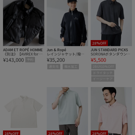
28%OFF
ADAM ET ROPÉ HOMME
Jun & Ropé
JUN STANDARD PICKS
《別注》【AVIREX for AD
レインジャケット/撥
SORONAボタンダウンポ
¥143,000
¥35,200
¥5,500
AM ET ROPE'】レザーダ
水・透湿・2WAY
ロシャツ
予約
ウンジャケット
通気性
撥水加工
2BUY10%OFF
ドライタッチ
イージーケア
28%OFF
28%OFF
28%OFF