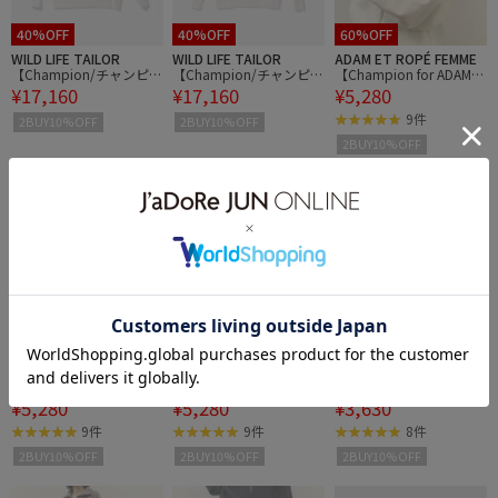
40%OFF
40%OFF
60%OFF
WILD LIFE TAILOR
WILD LIFE TAILOR
ADAM ET ROPÉ FEMME
【Champion/チャンピオ
【Champion/チャンピオ
【Champion for ADAM E
¥17,160
¥17,160
¥5,280
ン】REVERSE WEAVE 1S
ン】REVERSE WEAVE 2N
T ROPE'】別注 SWEAT H
T PATENT CREW NECK S
D PATENT CREW NECK S
ALF ZIP
9件
2BUY10%OFF
2BUY10%OFF
WEATSHIRT
WEATSHIRT
2BUY10%OFF
60%OFF
60%OFF
70%OFF
ADAM ET ROPÉ FEMME
ADAM ET ROPÉ FEMME
ADAM ET ROPÉ FEMME
【Champion for ADAM E
【Champion for ADAM E
【Champion for ADAM E
¥5,280
¥5,280
¥3,630
T ROPE'】別注 SWEAT H
T ROPE'】別注 SWEAT H
T ROPE'】別注 SWEAT W
ALF ZIP
ALF ZIP
IDE PANTS
9件
9件
8件
2BUY10%OFF
2BUY10%OFF
2BUY10%OFF