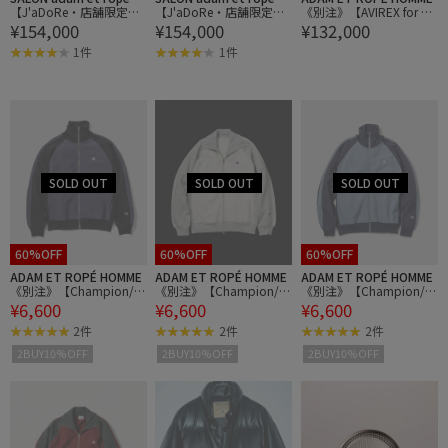
【J'aDoRe・店舗限定】
【J'aDoRe・店舗限定】
《別注》【AVIREX for AD
¥154,000
¥154,000
¥132,000
【DESCENTE ALLTERRAI
【DESCENTE ALLTERRAI
AM ET ROPE'】レザーダ
N（デサント オルテライ
N（デサント オルテライ
ウンジャケット
1件
1件
ン）】 INVISIBLE DOWN
ン）】 INVISIBLE DOWN
COAT INV-03L
COAT INV-03L
60%OFF
60%OFF
60%OFF
ADAM ET ROPÉ HOMME
ADAM ET ROPÉ HOMME
ADAM ET ROPÉ HOMME
《別注》【Champion/チ
《別注》【Champion/チ
《別注》【Champion/チ
¥6,600
¥6,600
¥6,600
ャンピオン】REVERSE W
ャンピオン】REVERSE W
ャンピオン】REVERSE W
EAVE TRACK JACKET
EAVE TRACK JACKET
EAVE TRACK JACKET
2件
2件
2件
2BUY10%OFF
2BUY10%OFF
2BUY10%OFF