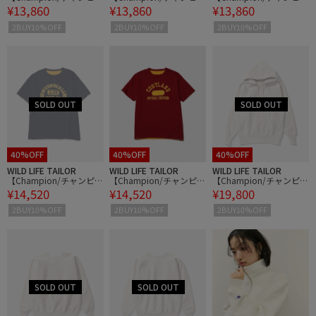
¥13,860
¥13,860
¥13,860
ン】CRSS SHORT SLEEV
ン】CRSS SHORT SLEEV
ン】CRSS SHORT SLEEV
E SWEATSHIRT
E SWEATSHIRT
E SWEATSHIRT
2BUY10%OFF
2BUY10%OFF
2BUY10%OFF
40%OFF
40%OFF
40%OFF
WILD LIFE TAILOR
WILD LIFE TAILOR
WILD LIFE TAILOR
【Champion/チャンピオ
【Champion/チャンピオ
【Champion/チャンピオ
¥14,520
¥14,520
¥19,800
ン】USN REVERSIBLE T-
ン】USN REVERSIBLE T-
ン】REVERSE WEAVE PU
SHIRT
SHIRT
LLOVER AFTER HOODED
2BUY10%OFF
2BUY10%OFF
2BUY10%OFF