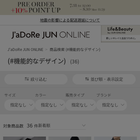
地震の影響による配送遅延について
新しいキレイと出合うために。
J'aDoRe JUN ONLINE（ジャドール ジュ
ン オンライン）
J'aDoRe JUN ONLINE
商品検索 (#機能的なデザイン)
(#機能的なデザイン)
(36)
絞り込む
並び順・表示設定
サイズ
カラー
販売タイプ
ブランド
36
対象商品数
件