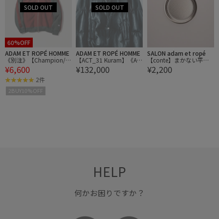
60%OFF
ADAM ET ROPÉ HOMME
ADAM ET ROPÉ HOMME
SALON adam et ropé
《別注》【Champion/チ
【ACT_31 Kuram】《AVI
【conte】まかない平ザ
¥6,600
¥132,000
¥2,200
ャンピオン】REVERSE W
REX for ADAM ET ROP
ル180
EAVE TRACK JACKET
E'》LEATHER DOWN JAC
2件
KET
2BUY10%OFF
HELP
何かお困りですか？