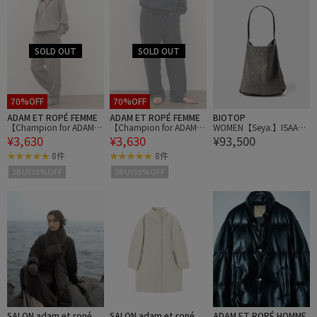
70%OFF
70%OFF
ADAM ET ROPÉ FEMME
ADAM ET ROPÉ FEMME
BIOTOP
【Champion for ADAM E
【Champion for ADAM E
WOMEN【Seya.】ISAAC
¥3,630
¥3,630
¥93,500
T ROPE'】別注 SWEAT W
T ROPE'】別注 SWEAT W
REINA X SEYA LINEN MUL
IDE PANTS
IDE PANTS
TI HANDLE HOBO
8件
8件
2BUY10%OFF
2BUY10%OFF
SALON adam et ropé
SALON adam et ropé
ADAM ET ROPÉ HOMME