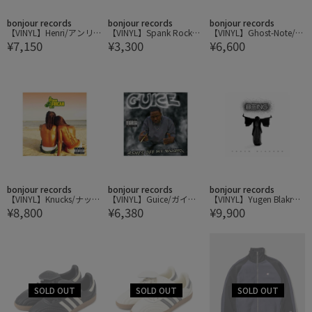
bonjour records
bonjour records
bonjour records
【VINYL】Henri/アンリ
【VINYL】Spank Rock/
【VINYL】Ghost-Note/ゴ
¥7,150
¥3,300
¥6,600
Welcome to the Show(W
スパンク・ロック YoYoY
ースト・ノート Fortified
hite Vinyl)
oYoYo
bonjour records
bonjour records
bonjour records
【VINYL】Knucks/ナック
【VINYL】Guice/ガイス
【VINYL】Yugen Blakro
¥8,800
¥6,380
¥9,900
ス A Fine African Man
Ashes Off My Blunt
k/ユーゲン・ブラックロ
ック The Illusion of Being