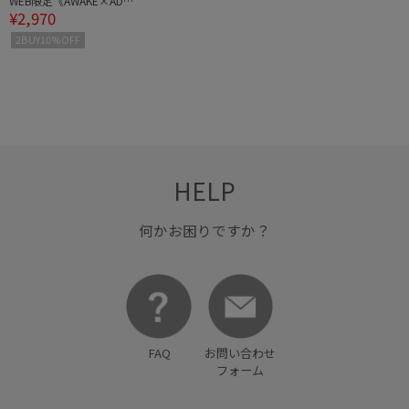
WEB限定《AWAKE×ADA
¥2,970
M ET ROPE'》CAP&SUN
GLASS
2BUY10%OFF
HELP
何かお困りですか？
FAQ
お問い合わせ
フォーム