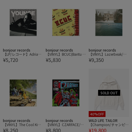
bonjour records
bonjour records
bonjour records
【LP/レコード】Adrian Y
【VINYL】BCUC(Bantu C
【VINYL】Lazerbeak/レ
¥5,720
¥5,830
¥9,350
ounge / Younge
ontinua Uhuru Consciou
イザービーク For Storms
sness)/バントゥ・コンテ
ィヌア・ウフル・コンシ
ョスネス The road is nev
er easy
40%OFF
bonjour records
bonjour records
WILD LIFE TAILOR
【VINYL】The Cool Kids
【VINYL】CZARFACE/シ
【Champion/チャンピオ
¥8,250
¥8,800
¥19,800
& Don Cannon/ザ・クー
ザーフェイス Every Hero
ン】REVERSE WEAVE PU