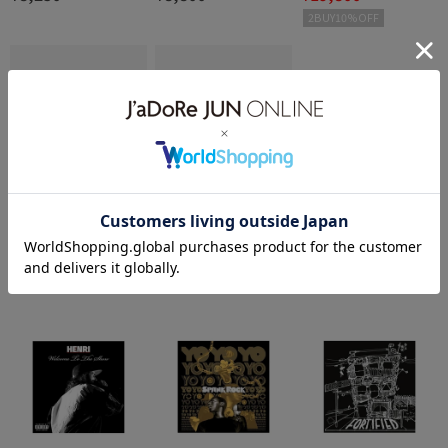
ル・キッズ & ドン・キャ
Needs A Villain
LLOVER AFTER HOODED
2BUY10%OFF
ノン Gone Fishing [Anniv
ersary Edition]
40%OFF
40%OFF
WILD LIFE TAILOR
WILD LIFE TAILOR
bonjour records
【Champion/チャンピオ
【Champion/チャンピオ
【VINYL】ILL BILL/イル・
¥17,160
¥17,160
¥9,240
ン】REVERSE WEAVE 1S
ン】REVERSE WEAVE 2N
ビル Whats Wrong With B
T PATENT CREW NECK S
D PATENT CREW NECK S
ill?(20TH ANNIVERSARY
2BUY10%OFF
2BUY10%OFF
WEATSHIRT
WEATSHIRT
BLUE)