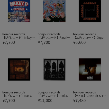
bonjour records
bonjour records
bonjour records
【LP/レコード】Mikey D
【LP/レコード】Parallel
【2LP/レコード】Orgon
¥7,700
¥7,700
¥6,600
/ POP-N-KIM (Legends D
Thought / The Third Alle
e / New You (Natural w/
ont Die) (Red Vinyl)
gory
Black Swirl Vinyl)
bonjour records
bonjour records
bonjour records
【LP/レコード】Ras G /
【LP/レコード】Pink Siif
【VINYL】Che Noir & Th
¥7,700
¥11,000
¥7,480
Blunts Rolled
u / Black'!Antique
e Other Guys/シェ・ノワ
ール & ジ・アザー・ガイ
ズ No Validation