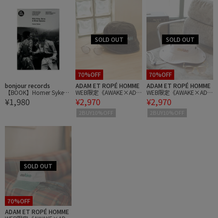
70%OFF
70%OFF
bonjour records
ADAM ET ROPÉ HOMME
ADAM ET ROPÉ HOMME
【BOOK】Homer Sykes
WEB限定《AWAKE×ADA
WEB限定《AWAKE×ADA
¥1,980
¥2,970
¥2,970
ホーマー・サイクス Blitz
M ET ROPE'》CAP&SUN
M ET ROPE'》CAP&SUN
Kids Skins & Silver Spoo
GLASS
GLASS
2BUY10%OFF
2BUY10%OFF
ns
70%OFF
ADAM ET ROPÉ HOMME