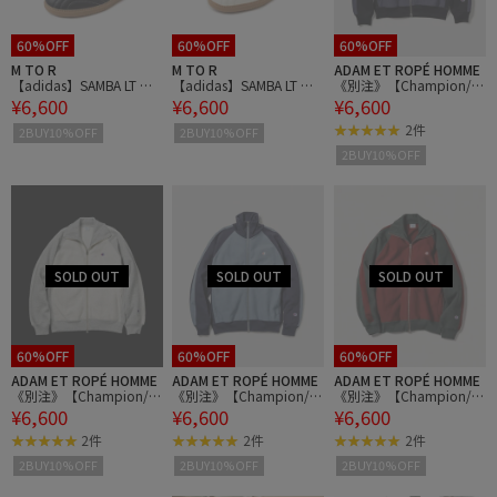
60%OFF
60%OFF
60%OFF
M TO R
M TO R
ADAM ET ROPÉ HOMME
【adidas】SAMBA LT W S
【adidas】SAMBA LT W S
《別注》【Champion/チ
¥6,600
¥6,600
¥6,600
NK OPI10
NK OPI10
ャンピオン】REVERSE W
EAVE TRACK JACKET
2件
2BUY10%OFF
2BUY10%OFF
2BUY10%OFF
60%OFF
60%OFF
60%OFF
ADAM ET ROPÉ HOMME
ADAM ET ROPÉ HOMME
ADAM ET ROPÉ HOMME
《別注》【Champion/チ
《別注》【Champion/チ
《別注》【Champion/チ
¥6,600
¥6,600
¥6,600
ャンピオン】REVERSE W
ャンピオン】REVERSE W
ャンピオン】REVERSE W
EAVE TRACK JACKET
EAVE TRACK JACKET
EAVE TRACK JACKET
2件
2件
2件
2BUY10%OFF
2BUY10%OFF
2BUY10%OFF