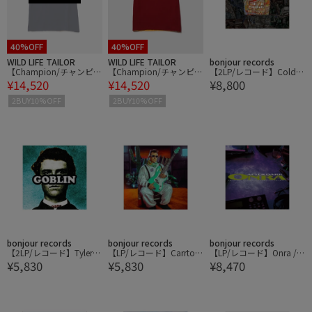
40%OFF
40%OFF
WILD LIFE TAILOR
WILD LIFE TAILOR
bonjour records
【Champion/チャンピオ
【Champion/チャンピオ
【2LP/レコード】Coldc
¥14,520
¥14,520
¥8,800
ン】USN REVERSIBLE T-
ン】USN REVERSIBLE T-
ut / Sound Mirrors (RSD
SHIRT
SHIRT
Exclusive - 20th Annivers
2BUY10%OFF
2BUY10%OFF
ary)
bonjour records
bonjour records
bonjour records
【2LP/レコード】Tyler, T
【LP/レコード】Carrtoo
【LP/レコード】Onra / A
¥5,830
¥5,830
¥8,470
he Creator / Goblin
ns / Space Cadet(Sunbu
fter Dark
rst Splash Vinyl)