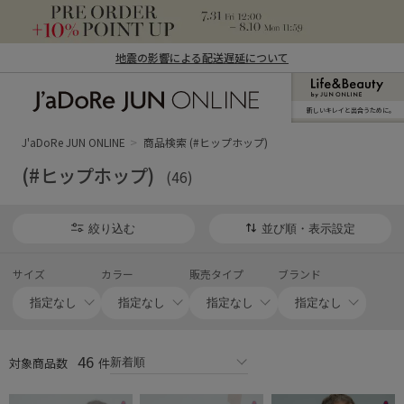
地震の影響による配送遅延について
新しいキレイと出合うために。
J'aDoRe JUN ONLINE（ジャドール ジュ
ン オンライン）
J'aDoRe JUN ONLINE
商品検索 (#ヒップホップ)
(#ヒップホップ)
(46)
絞り込む
並び順・表示設定
サイズ
カラー
販売タイプ
ブランド
46
対象商品数
件