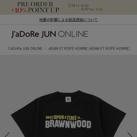
地震の影響による配送遅延について
J'aDoRe JUN ONLINE（ジャドール ジュ
ン オンライン）
J'aDoRe JUN ONLINE
ADAM ET ROPÉ HOMME
(ADAM ET ROPÉ HOMME)