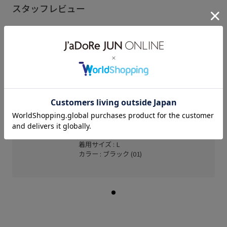
スタッフレビュー
比較的ゆったりとしたサイズ感ですが、女性がオー
バーサイズに着てもかわいいです。
柔らかいユーズド調の素材で落ち感があります。
ミント神戸
ヒカリ (164cm)
骨格： ストレート
パーソナルカラー： イエベ秋
普段のトップスサイズ： M〜L
着用サイズ : L
カラー : ブラック (01)